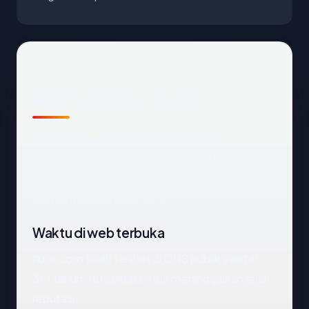
Apa yang kami amati
Melihat
fluor.com
dari luar, titik data
terpenting adalah negara hosting (United
States), status SSL (OK), dan registrar (CSC
Corporate Domains, Inc.).
Waktu di web terbuka
fluor.com telah terlihat di DNS publik sekitar
31.1 tahun. Itu cukup untuk meninggalkan jejak
reputasi.