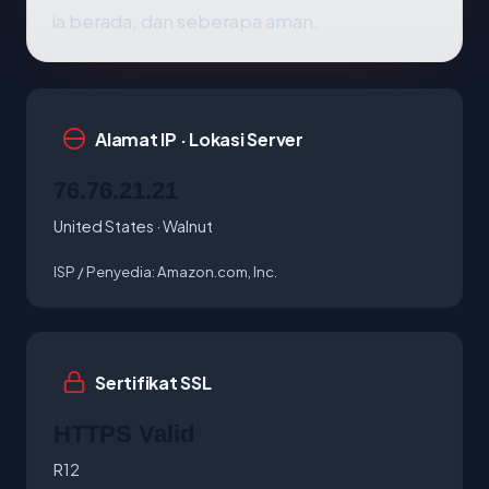
ia berada, dan seberapa aman.
Alamat IP · Lokasi Server
76.76.21.21
United States · Walnut
ISP / Penyedia:
Amazon.com, Inc.
Sertifikat SSL
HTTPS Valid
R12