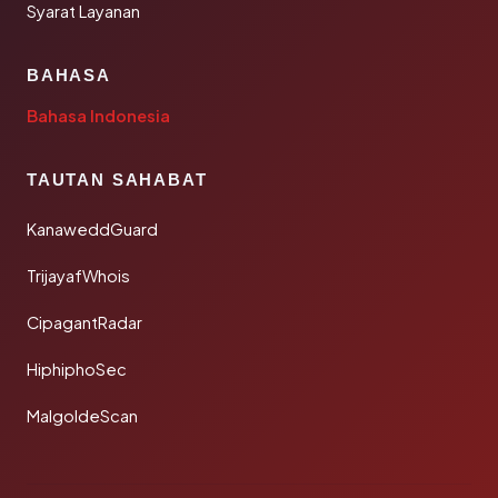
Syarat Layanan
BAHASA
Bahasa Indonesia
TAUTAN SAHABAT
KanaweddGuard
TrijayafWhois
CipagantRadar
HiphiphoSec
MalgoldeScan