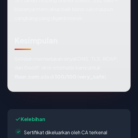
31.1 tahun, hosting United States, SSL valid —
biasanya mencakup baik bisnis sah maupun
cangkang yang diganti merek.
Kesimpulan
Setelah memadukan sinyal DNS, TLS, RDAP,
dan GeoIP, skor otomatis kami untuk
fluor.com
ada di
100/100
(
very_safe
).
Kelebihan
Sertifikat dikeluarkan oleh CA terkenal