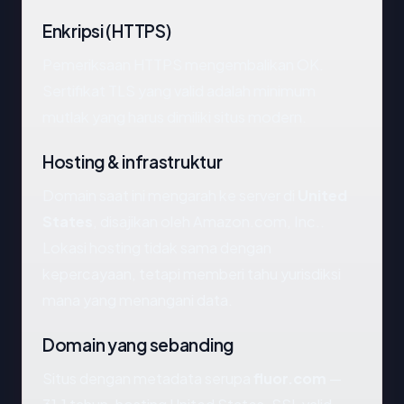
Enkripsi (HTTPS)
Pemeriksaan HTTPS mengembalikan OK.
Sertifikat TLS yang valid adalah minimum
mutlak yang harus dimiliki situs modern.
Hosting & infrastruktur
Domain saat ini mengarah ke server di
United
States
, disajikan oleh Amazon.com, Inc..
Lokasi hosting tidak sama dengan
kepercayaan, tetapi memberi tahu yurisdiksi
mana yang menangani data.
Domain yang sebanding
Situs dengan metadata serupa
fluor.com
—