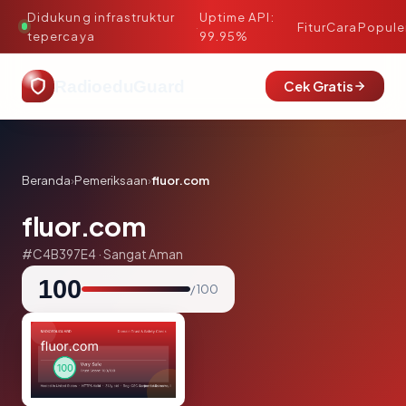
Didukung infrastruktur
Uptime API:
·
Fitur
Cara
Popule
tepercaya
99.95%
RadioeduGuard
Cek Gratis
Beranda
›
Pemeriksaan
›
fluor.com
fluor.com
#C4B397E4 · Sangat Aman
100
/ 100