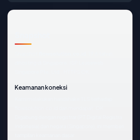
Snapshot
Snapshot
flowsolution.co.id
: 19.6 tahun,
dihosting di Singapore, ISP Leaseweb
Singapore Pte. Ltd., HTTPS OK.
Keamanan koneksi
Kami melakukan handshake TLS terhadap
flowsolution.co.id dan mendapat: OK.
Digabung dengan registrar (PT Digital Registra
Indonesia) dan negara (Singapore), ini memberi
tampilan keamanan dasar.