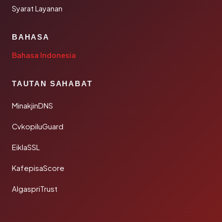
Syarat Layanan
BAHASA
Bahasa Indonesia
TAUTAN SAHABAT
MinakjinDNS
CvkopiluGuard
EiklaSSL
KafepisaScore
AlgaspriTrust