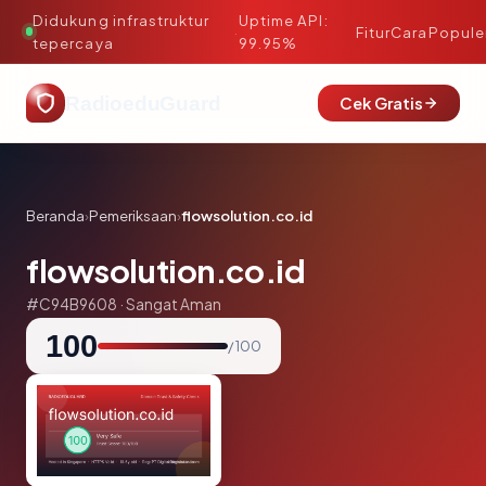
Didukung infrastruktur
Uptime API:
·
Fitur
Cara
Popule
tepercaya
99.95%
RadioeduGuard
Cek Gratis
Beranda
›
Pemeriksaan
›
flowsolution.co.id
flowsolution.co.id
#C94B9608 · Sangat Aman
100
/ 100