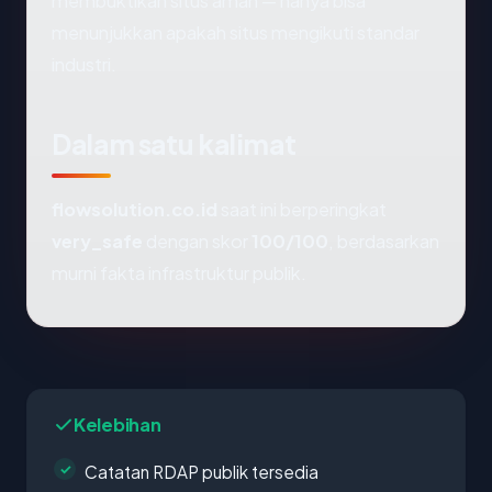
membuktikan situs aman — hanya bisa
menunjukkan apakah situs mengikuti standar
industri.
Dalam satu kalimat
flowsolution.co.id
saat ini berperingkat
very_safe
dengan skor
100/100
, berdasarkan
murni fakta infrastruktur publik.
Kelebihan
Catatan RDAP publik tersedia