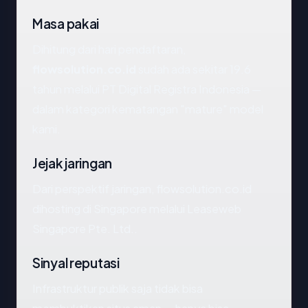
Masa pakai
Dihitung dari hari pendaftaran,
flowsolution.co.id
sudah ada sekitar 19.6
tahun melalui PT Digital Registra Indonesia —
dalam kategori kematangan "mature" model
kami.
Jejak jaringan
Dari perspektif jaringan, flowsolution.co.id
dihosting di Singapore melalui Leaseweb
Singapore Pte. Ltd..
Sinyal reputasi
Infrastruktur publik saja tidak bisa