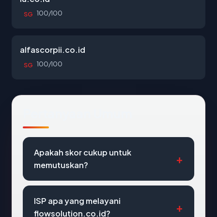
100/100
SG
alfascorpii.co.id
100/100
SG
Pertanyaan Umum
Apakah skor cukup untuk
memutuskan?
ISP apa yang melayani
flowsolution.co.id?