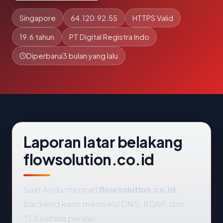
Singapore
64.120.92.55
HTTPS Valid
19.6 tahun
PT Digital Registra Indo
Diperbarui
3 bulan yang lalu
Laporan latar belakang
flowsolution.co.id
Saat Anda mencari
flowsolution.co.id
,
backend kami memukul DNS, RDAP, dan
TLS secara paralel.