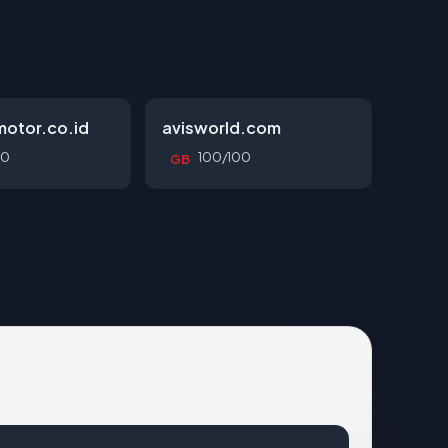
otor.co.id
avisworld.com
00
100/100
GB