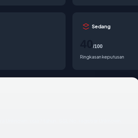
Sedang
40
/100
Ringkasan keputusan
ara Unknown, usia ? tahun, SSL No, registrar Unknown.