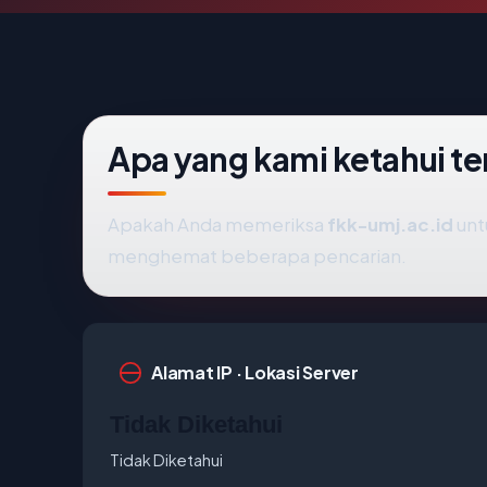
Apa yang kami ketahui t
Apakah Anda memeriksa
fkk-umj.ac.id
unt
menghemat beberapa pencarian.
Alamat IP · Lokasi Server
Tidak Diketahui
Tidak Diketahui