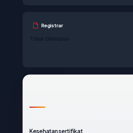
Registrar
Tidak Diketahui
Sekilas
Cara tercepat membaca
fkk-umj.ac.id
: neg
Kesehatan sertifikat