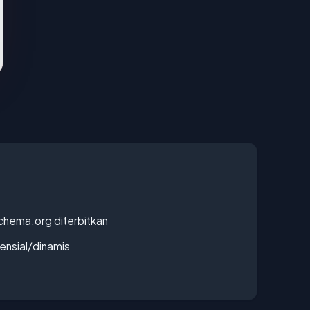
chema.org diterbitkan
densial/dinamis