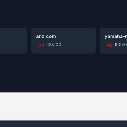
anz.com
yamaha-m
100/100
100/1
GB
GB