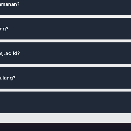
keamanan?
ing?
mj.ac.id?
 ulang?