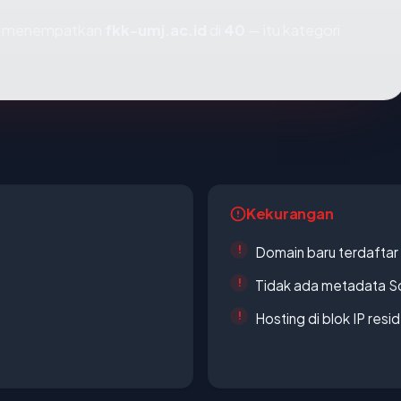
mi menempatkan
fkk-umj.ac.id
di
40
— itu kategori
Kekurangan
Domain baru terdaftar
Tidak ada metadata S
Hosting di blok IP resi