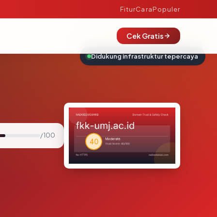
Fitur
Cara
Populer
Cek Gratis
Didukung infrastruktur tepercaya
/ 100