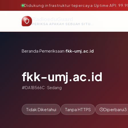
Didukung infrastruktur tepercaya
·
Uptime API: 99.
RadioeduGuard
PERIKSA APAKAH SEBUAH SITUS AMAN, TEPERCAYA, DAN TERVERIFIKASI DALAM HITUNGAN DETIK.
Beranda
›
Pemeriksaan
›
fkk-umj.ac.id
fkk-umj.ac.id
#DA1B566C · Sedang
Tidak Diketahui
Tanpa HTTPS
Diperbarui
3