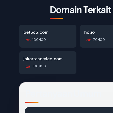
Domain Terkait
bet365.com
ho.io
100/100
70/100
GB
GB
jakartaservice.com
100/100
GB
Pertanyaan Umum