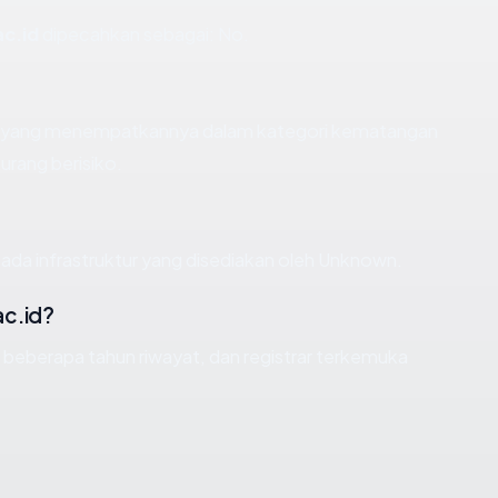
c.id
dipecahkan sebagai: No.
un, yang menempatkannya dalam kategori kematangan
urang berisiko.
ada infrastruktur yang disediakan oleh Unknown.
c.id?
, beberapa tahun riwayat, dan registrar terkemuka