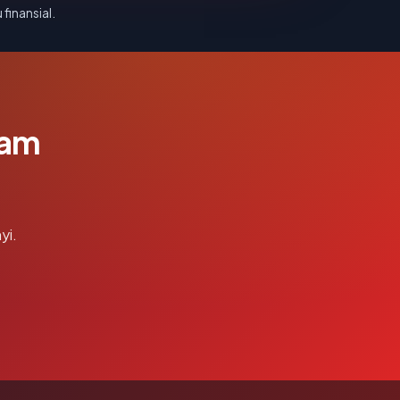
 finansial.
lam
yi.