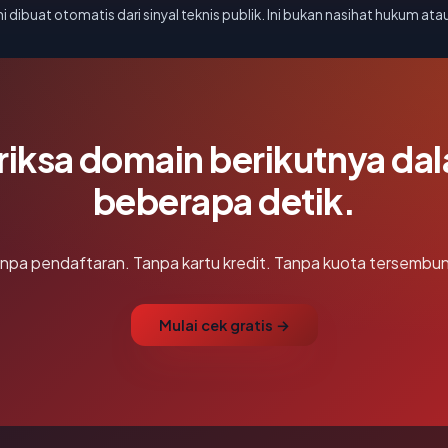
i dibuat otomatis dari sinyal teknis publik. Ini bukan nasihat hukum atau
riksa domain berikutnya da
beberapa detik.
npa pendaftaran. Tanpa kartu kredit. Tanpa kuota tersembun
Mulai cek gratis →