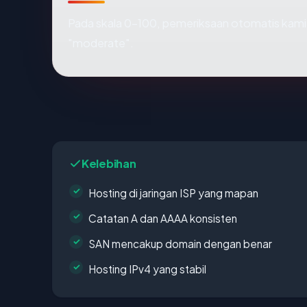
Pada skala 0-100, pemeriksaan otomatis ka
"moderate".
Kelebihan
Hosting di jaringan ISP yang mapan
Catatan A dan AAAA konsisten
SAN mencakup domain dengan benar
Hosting IPv4 yang stabil