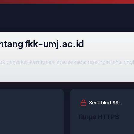
entang fkk-umj.ac.id
uk transaksi, kemitraan, atau sekadar rasa ingin tahu, ri
Sertifikat SSL
Tanpa HTTPS