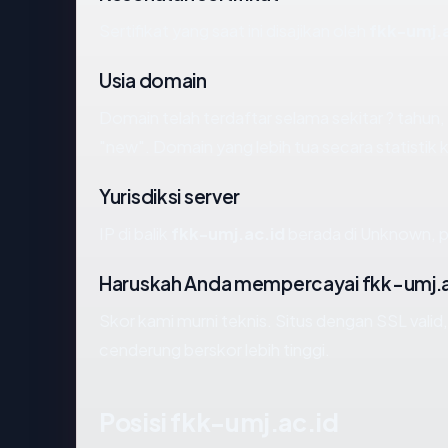
Sertifikat yang saat ini disajikan oleh
fkk-umj.a
Usia domain
Domain telah terdaftar selama sekitar ? tah
"new". Domain yang lebih tua secara statistik k
Yurisdiksi server
IP di balik
fkk-umj.ac.id
berada di Unknown, p
Haruskah Anda mempercayai fkk-umj.a
Skor kami murni teknis. Situs dengan SSL valid
cenderung berskor lebih tinggi.
Posisi fkk-umj.ac.id