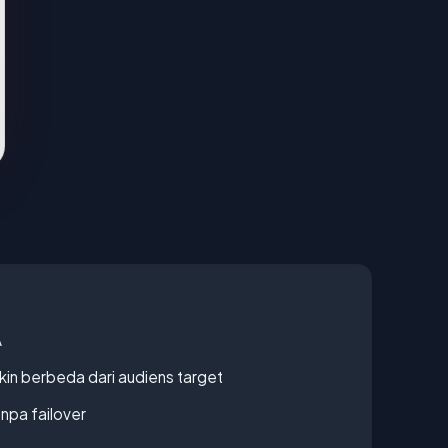
A
gkin berbeda dari audiens target
npa failover