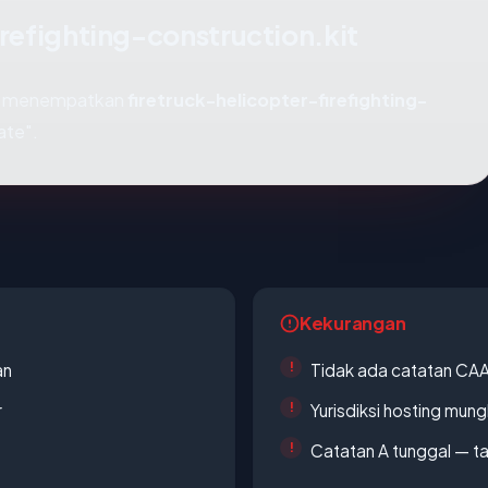
irefighting-construction.kit
mi menempatkan
firetruck-helicopter-firefighting-
ate".
Kekurangan
an
Tidak ada catatan CA
r
Yurisdiksi hosting mun
Catatan A tunggal — ta