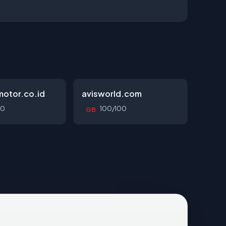
otor.co.id
avisworld.com
00
100/100
GB