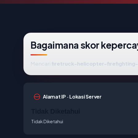
Bagaimana skor kepercay
Mencari
firetruck-helicopter-firefighting
Alamat IP · Lokasi Server
Tidak Diketahui
Tidak Diketahui