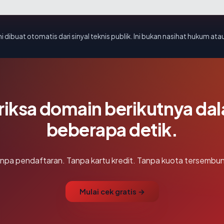
i dibuat otomatis dari sinyal teknis publik. Ini bukan nasihat hukum atau
riksa domain berikutnya da
beberapa detik.
npa pendaftaran. Tanpa kartu kredit. Tanpa kuota tersembun
Mulai cek gratis →