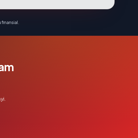
 finansial.
lam
yi.