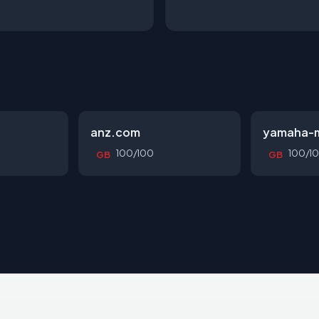
anz.com
yamaha-m
100/100
100/1
GB
GB