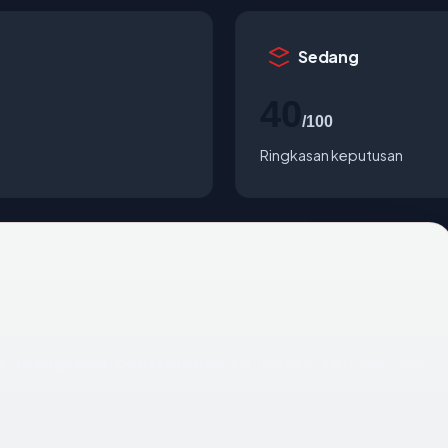
Sedang
40
/100
Ringkasan keputusan
r-firefighting-construction.kit
: negara Unknown, usia