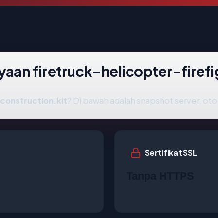
aan firetruck-helicopter-firefi
-construction.kit
? Di bawah adalah snapshot server, otor
Sertifikat SSL
Tanpa HTTPS