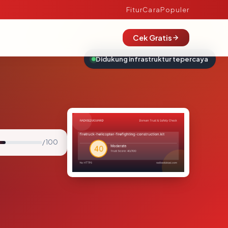
Fitur
Cara
Populer
Cek Gratis
Didukung infrastruktur tepercaya
/ 100