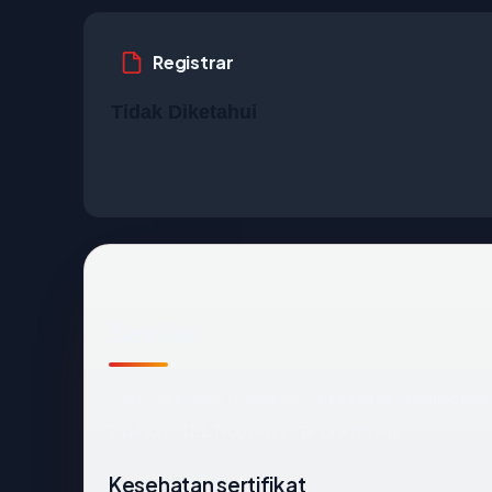
Registrar
Tidak Diketahui
Sekilas
Cara tercepat membaca
firetruck-helicopte
? tahun, SSL No, registrar Unknown.
Kesehatan sertifikat