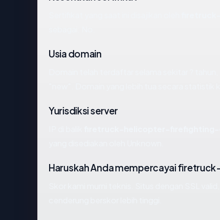
Sertifikat yang saat ini disajikan oleh
firetruck
sebagai: No.
Usia domain
Domain telah terdaftar selama sekitar ? tah
"new". Domain yang lebih tua secara statistik k
Yurisdiksi server
IP di balik
firetruck-helicopter-firefighting
yang disediakan oleh Unknown.
Haruskah Anda mempercayai firetruck-h
Skor kami murni teknis. Situs dengan SSL valid
cenderung berskor lebih tinggi.