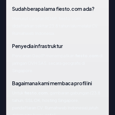
Sudah berapa lama fiesto.com ada?
Menurut catatan RDAP, fiesto.com
didaftarkan sekitar 23.8 tahun lalu melalui CV.
Rumahweb Indonesia.
Penyedia infrastruktur
Pencarian GeoIP menempatkan
fiesto.com
di
jaringan OVH SAS, secara geografis di
Singapore.
Bagaimana kami membaca profil ini
Untuk
fiesto.com
, gambaran gabungan (23.8
tahun, SSL OK, hosting Singapore,
pendaftaran CV. Rumahweb Indonesia) jatuh