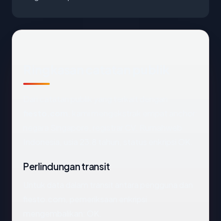
Ringkasan catatan publik
Dari catatan publik yang terkait dengan
fiesto.com
, kami mengekstrak empat anchor:
negara Singapore, registrar CV. Rumahweb
Indonesia, usia 23.8 tahun, status enkripsi OK.
Perlindungan transit
Untuk data dalam transit antara pengguna dan
fiesto.com, pemeriksaan enkripsi
mengembalikan: OK.