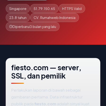
Singapore
51.79.150.65
HTTPS Valid
23.8 tahun
CV. Rumahweb Indonesia
Diperbarui
3 bulan yang lalu
fiesto.com — server,
SSL, dan pemilik
Perlakukan laporan di bawah sebagai
gambaran pertama. Data infrastruktur
publik pada
fiesto.com
adalah sinyal kuat