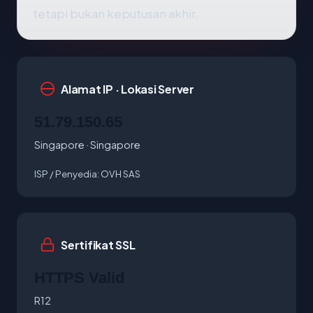
tetapi bukan keputusan akhir.
Alamat IP · Lokasi Server
51.79.150.65
Singapore · Singapore
ISP / Penyedia:
OVH SAS
Sertifikat SSL
HTTPS Valid
R12