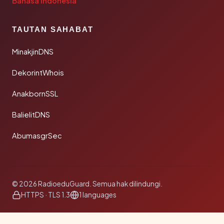
Bahasa Indonesia
TAUTAN SAHABAT
MinakjinDNS
DekorintWhois
AnakbornSSL
BalielitDNS
AbumasgrSec
© 2026 RadioeduGuard. Semua hak dilindungi.
HTTPS · TLS 1.3
1 languages