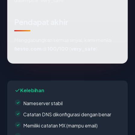
dalam pita "very_safe".
Pendapat akhir
Menggabungkan semua sinyal, kami menilai
fiesto.com
di
100/100
(
very_safe
).
Kelebihan
Nameserver stabil
Catatan DNS dikonfigurasi dengan benar
Memiliki catatan MX (mampu email)