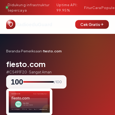
Didukung infrastruktur
Uptime API:
·
Fitur
Cara
Popule
tepercaya
99.95%
RadioeduGuard
Cek Gratis
Beranda
›
Pemeriksaan
›
fiesto.com
fiesto.com
#C5491F20 · Sangat Aman
100
/ 100