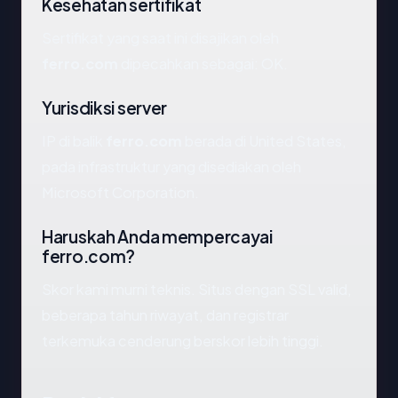
Kesehatan sertifikat
Sertifikat yang saat ini disajikan oleh
ferro.com
dipecahkan sebagai: OK.
Yurisdiksi server
IP di balik
ferro.com
berada di United States,
pada infrastruktur yang disediakan oleh
Microsoft Corporation.
Haruskah Anda mempercayai
ferro.com?
Skor kami murni teknis. Situs dengan SSL valid,
beberapa tahun riwayat, dan registrar
terkemuka cenderung berskor lebih tinggi.