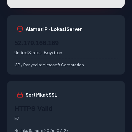
Alamat IP · Lokasi Server
52.179.166.169
United States · Boydton
ISP / Penyedia:
Microsoft Corporation
Sertifikat SSL
HTTPS Valid
E7
Berlaku Sampai:
2026-07-27