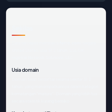
Sekilas
Cara tercepat membaca
ferro.com
: negara
United States, usia 31.2 tahun, SSL OK,
registrar Network Solutions, LLC.
Usia domain
Domain telah terdaftar selama sekitar 31.2
tahun, yang menempatkannya dalam kategori
kematangan "mature". Domain yang lebih tua
secara statistik kurang berisiko.