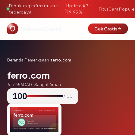
Didukung infrastruktur
Uptime API:
·
Fitur
Cara
Popule
tepercaya
99.95%
RadioeduGuard
Cek Gratis
Beranda
›
Pemeriksaan
›
ferro.com
ferro.com
#17D56CA0 · Sangat Aman
100
/ 100