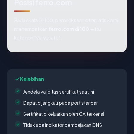
Posisi ferro.com
Pada skala 0-100, pemeriksaan otomatis kami
menempatkan
ferro.com
di
100
— itu
kategori "very_safe".
Kelebihan
Jendela validitas sertifikat saat ini
Dapat dijangkau pada port standar
Sertifikat dikeluarkan oleh CA terkenal
Tidak ada indikator pembajakan DNS