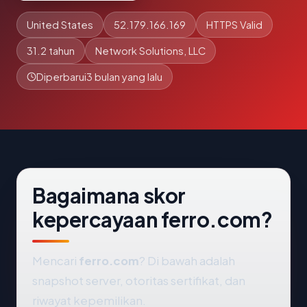
United States
52.179.166.169
HTTPS Valid
31.2 tahun
Network Solutions, LLC
Diperbarui
3 bulan yang lalu
Bagaimana skor
kepercayaan ferro.com?
Mencari
ferro.com
? Di bawah adalah
snapshot server, otoritas sertifikat, dan
riwayat kepemilikan.