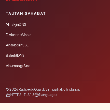
TAUTAN SAHABAT
MinakjinDNS
DekorintWhois
AnakbornSSL
BalielitDNS
AbumasgrSec
© 2026 RadioeduGuard. Semua hak dilindungi.
HTTPS · TLS 1.3
1 languages