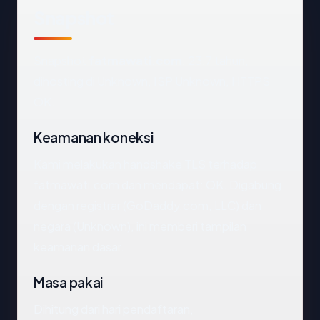
Snapshot
Snapshot
fatmawati.com
: 23.7 tahun,
dihosting di Unknown, ISP Unknown, HTTPS
OK.
Keamanan koneksi
Kami melakukan handshake TLS terhadap
fatmawati.com dan mendapat: OK. Digabung
dengan registrar (GoDaddy.com, LLC) dan
negara (Unknown), ini memberi tampilan
keamanan dasar.
Masa pakai
Dihitung dari hari pendaftaran,