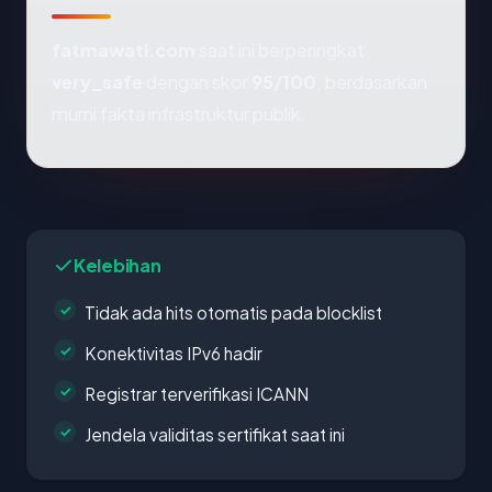
fatmawati.com
saat ini berperingkat
very_safe
dengan skor
95/100
, berdasarkan
murni fakta infrastruktur publik.
Kelebihan
Tidak ada hits otomatis pada blocklist
Konektivitas IPv6 hadir
Registrar terverifikasi ICANN
Jendela validitas sertifikat saat ini