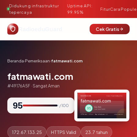
Didukung infrastruktur
Uptime API:
·
Fitur
Cara
Popule
tepercaya
99.95%
RadioeduGuard
Cek Gratis
Beranda
›
Pemeriksaan
›
fatmawati.com
fatmawati.com
#49176A5F · Sangat Aman
95
/ 100
172.67.133.25
HTTPS Valid
23.7 tahun