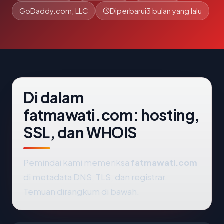
GoDaddy.com, LLC
Diperbarui
3 bulan yang lalu
Di dalam
fatmawati.com: hosting,
SSL, dan WHOIS
Pemindai kami memeriksa
fatmawati.com
di metadata DNS, TLS, dan registrar.
Temuan dirangkum di bawah.