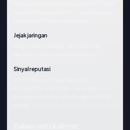
fatmawati.com
sudah ada sekitar 23.7 tahun
melalui GoDaddy.com, LLC — dalam kategori
kematangan "mature" model kami.
Jejak jaringan
Dari perspektif jaringan, fatmawati.com
dihosting di Unknown melalui Unknown.
Sinyal reputasi
Infrastruktur publik saja tidak bisa
membuktikan situs aman — hanya bisa
menunjukkan apakah situs mengikuti standar
industri.
Dalam satu kalimat