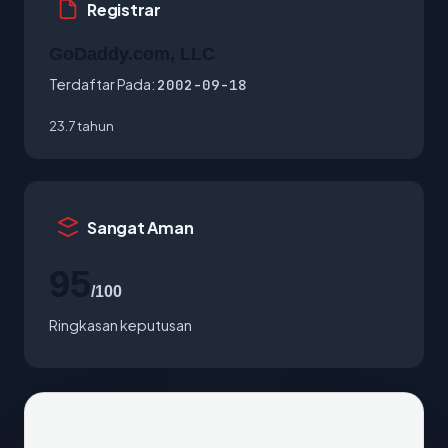
Registrar
GoDaddy.com, LLC
Terdaftar Pada:
2002-09-18
23.7 tahun
Sangat Aman
95
/100
Ringkasan keputusan