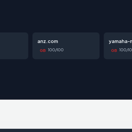
anz.com
yamaha-m
100/100
100/1
GB
GB