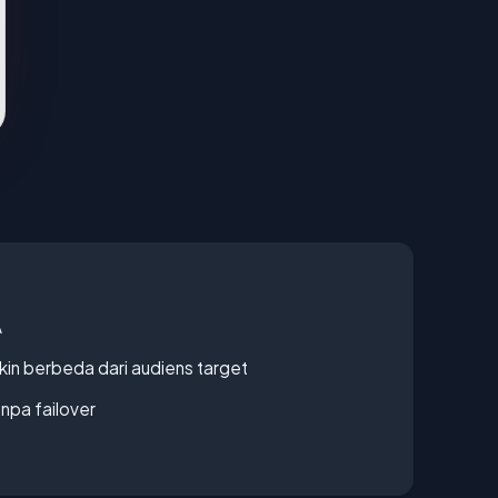
A
gkin berbeda dari audiens target
npa failover