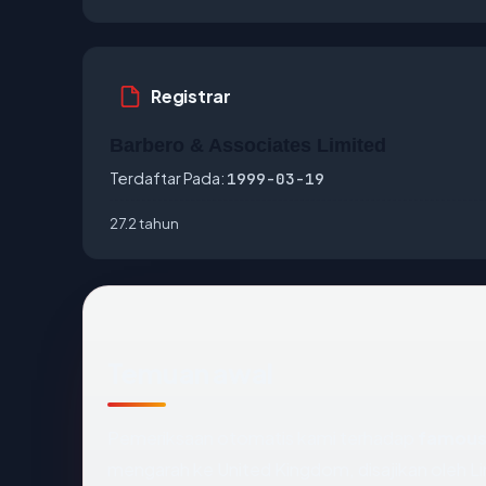
Registrar
Barbero & Associates Limited
Terdaftar Pada:
1999-03-19
27.2 tahun
Temuan awal
Pemeriksaan otomatis kami terhadap
famou
mengarah ke United Kingdom, disajikan oleh