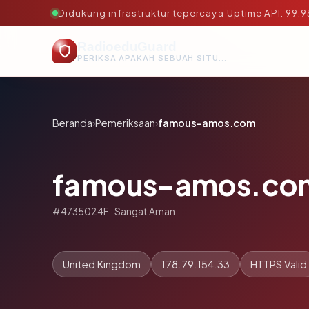
Didukung infrastruktur tepercaya
·
Uptime API: 99.
RadioeduGuard
PERIKSA APAKAH SEBUAH SITUS AMAN, TEPERCAYA, DAN TERVERIFIKASI DALAM HITUNGAN DETIK.
Beranda
›
Pemeriksaan
›
famous-amos.com
famous-amos.co
#4735024F · Sangat Aman
United Kingdom
178.79.154.33
HTTPS Valid