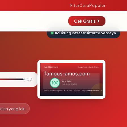
Fitur
Cara
Populer
Cek Gratis
Didukung infrastruktur tepercaya
/ 100
ulan yang lalu