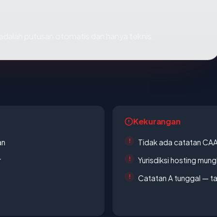
i adalah putusan otomatis dan hanya teknis.
Kekurangan
an
Tidak ada catatan CA
r
Yurisdiksi hosting mun
Catatan A tunggal — ta