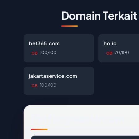
Domain Terkait
bet365.com
ho.io
100/100
70/100
GB
GB
jakartaservice.com
100/100
GB
Pertanyaan Umum