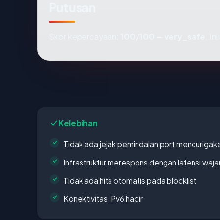
Putusan
Skor kepercayaan:
100/100
—
very_safe
. In
Kelebihan
Tidak ada jejak pemindaian port mencurigak
Infrastruktur merespons dengan latensi waja
Tidak ada hits otomatis pada blocklist
Konektivitas IPv6 hadir