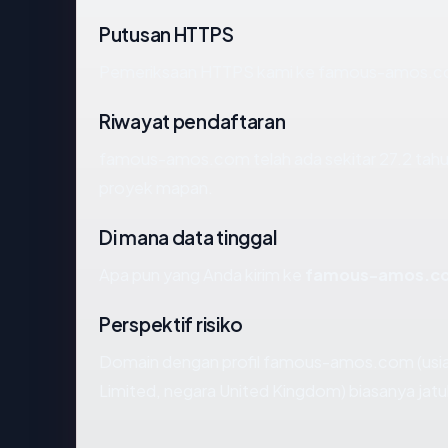
Putusan HTTPS
Pemeriksaan HTTPS kami ke famous-amos.co
Riwayat pendaftaran
famous-amos.com telah ada sekitar 27.2 tahu
proyek mapan.
Di mana data tinggal
Apa pun yang Anda kirim ke
famous-amos.c
Perspektif risiko
Domain dengan profil famous-amos.com (usia 
Limited, negara United Kingdom) biasanya jatu