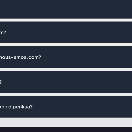
om?
famous-amos.com?
?
hir diperiksa?