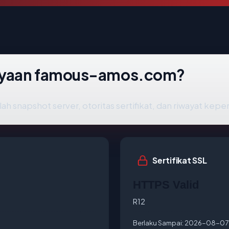
ayaan famous-amos.com?
ah snapshot server, otoritas sertifikat, dan riwayat kepe
Sertifikat SSL
HTTPS Valid
R12
Berlaku Sampai:
2026-08-07