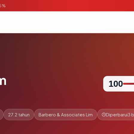
95%
m
100
27.2 tahun
Barbero & Associates Lim
Diperbarui
3 b