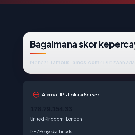
Bagaimana skor keperc
Mencari
famous-amos.com
? Di bawah adal
Alamat IP · Lokasi Server
178.79.154.33
United Kingdom · London
ISP / Penyedia:
Linode