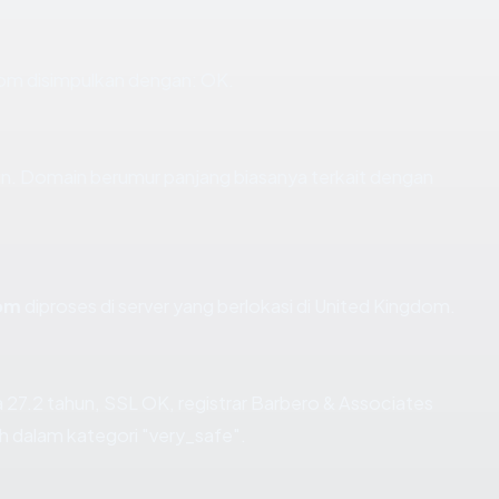
m disimpulkan dengan: OK.
n. Domain berumur panjang biasanya terkait dengan
om
diproses di server yang berlokasi di United Kingdom.
27.2 tahun, SSL OK, registrar Barbero & Associates
h dalam kategori "very_safe".