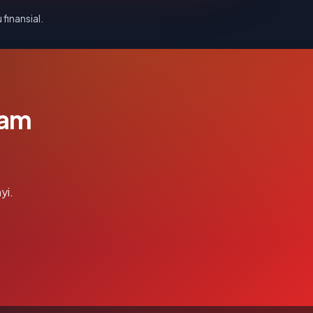
 finansial.
lam
yi.