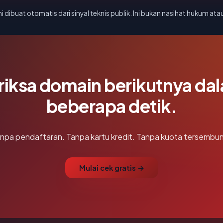
i dibuat otomatis dari sinyal teknis publik. Ini bukan nasihat hukum atau
riksa domain berikutnya da
beberapa detik.
npa pendaftaran. Tanpa kartu kredit. Tanpa kuota tersembun
Mulai cek gratis →