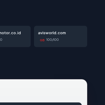
otor.co.id
avisworld.com
00
100/100
GB