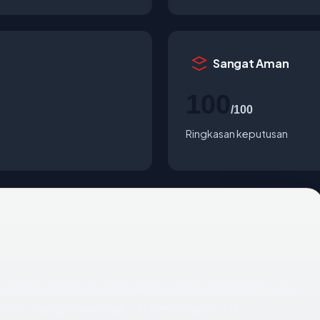
Sangat Aman
100
/100
Ringkasan keputusan
s-amos.com
mengembalikan respons DNS bersih yang
 Linode, dengan handshake TLS merespons OK.