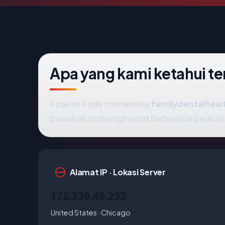
Apa yang kami ketahui t
Apakah Anda memeriksa
familydentalhea
bawah akan menghemat beberapa pencari
Alamat IP · Lokasi Server
172.239.49.232
United States · Chicago