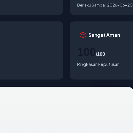
Berlaku Sampai:
2026-06-20
Sangat Aman
100
/100
Ringkasan keputusan
ar, titik data terpenting adalah negara hosting (United