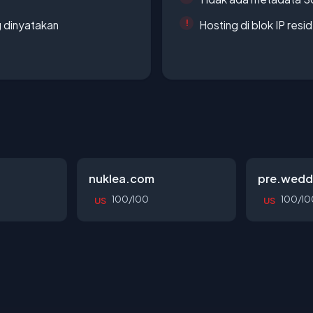
g dinyatakan
Hosting di blok IP resi
nuklea.com
pre.wedd
100/100
100/10
US
US