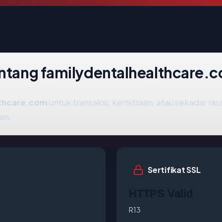
entang familydentalhealthcare.
lthcare.com
untuk transaksi, kemitraan, atau sekadar rasa
an.
Sertifikat SSL
HTTPS Valid
R13