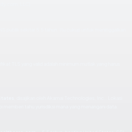
ddy.com, LLC).
NS publik sekitar 5.5 tahun. Itu cukup untuk meninggalkan
kat TLS yang valid adalah minimum mutlak yang harus
States
, disajikan oleh Akamai Technologies, Inc.. Lokasi
i memberi tahu yurisdiksi mana yang menangani data.