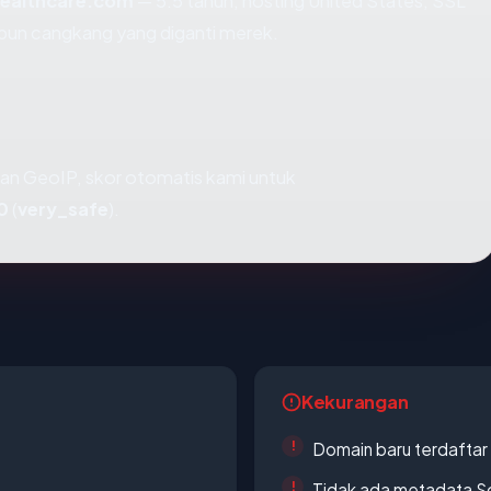
healthcare.com
— 5.5 tahun, hosting United States, SSL
upun cangkang yang diganti merek.
an GeoIP, skor otomatis kami untuk
0
(
very_safe
).
Kekurangan
Domain baru terdaftar
Tidak ada metadata S