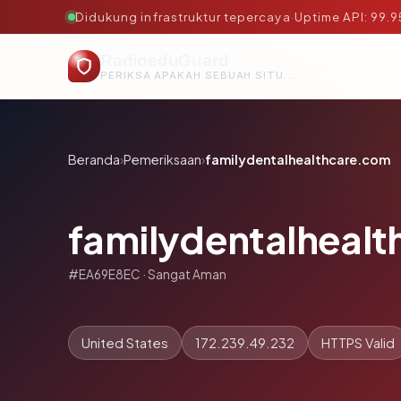
Didukung infrastruktur tepercaya
·
Uptime API: 99.
RadioeduGuard
PERIKSA APAKAH SEBUAH SITUS AMAN, TEPERCAYA, DAN TERVERIFIKASI DALAM HITUNGAN DETIK.
Beranda
›
Pemeriksaan
›
familydentalhealthcare.com
familydentalheal
#EA69E8EC · Sangat Aman
United States
172.239.49.232
HTTPS Valid