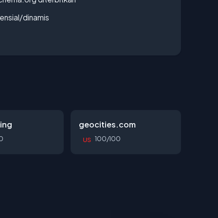
densial/dinamis
ing
geocities.com
0
100/100
US