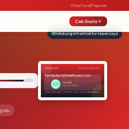
Fitur
Cara
Populer
Cek Gratis
Didukung infrastruktur tepercaya
/ 100
g lalu