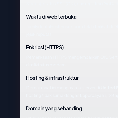
States), status SSL (OK), dan registrar (GoDa
Waktu di web terbuka
familydentalhealthcare.com telah terlihat di D
jejak reputasi.
Enkripsi (HTTPS)
Pemeriksaan HTTPS mengembalikan OK. Sertifi
dimiliki situs modern.
Hosting & infrastruktur
Domain saat ini mengarah ke server di
United 
hosting tidak sama dengan kepercayaan, tetap
Domain yang sebanding