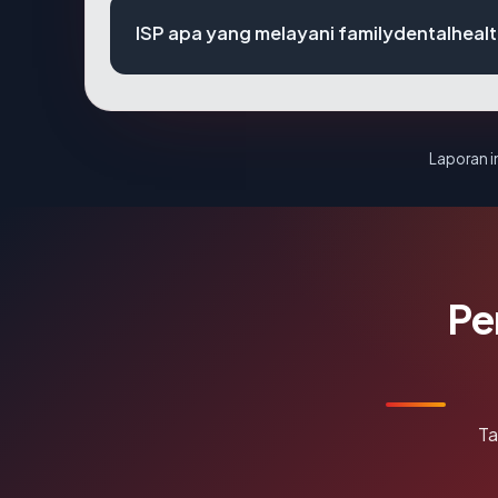
ISP apa yang melayani familydentalhea
Laporan in
Pe
Ta