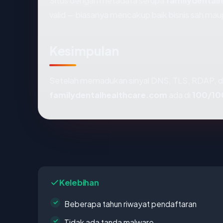
Situs dengan metadata serupa
familydental
valid — biasanya mencakup baik bisnis sah ma
Kesimpulan
Setelah memadukan sinyal DNS, TLS, RDAP, d
familydentalhealthcare.com
ada di
100/10
Kelebihan
Beberapa tahun riwayat pendaftaran
Tidak ada tanda malware