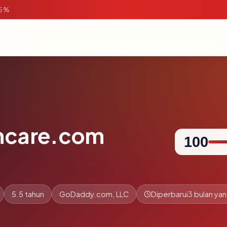
95%
thcare.com
100
5.5 tahun
GoDaddy.com, LLC
Diperbarui
3 bulan yan