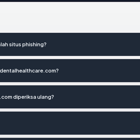
ah situs phishing?
lydentalhealthcare.com?
.com diperiksa ulang?