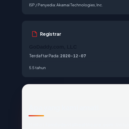
ISP / Penyedia:
Akamai Technologies, Inc.
Registrar
GoDaddy.com, LLC
Terdaftar Pada:
2020-12-07
5.5 tahun
Apa yang kami amati
Melihat
familydentalhealthcare.com
dari lu