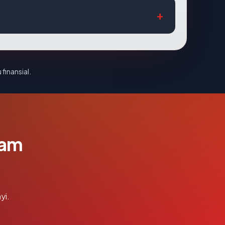
 finansial.
lam
yi.