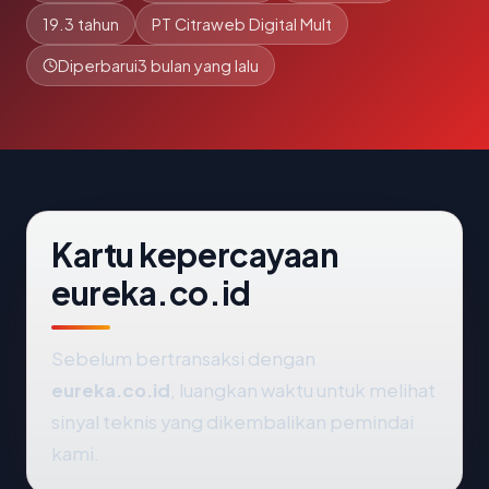
19.3 tahun
PT Citraweb Digital Mult
Diperbarui
3 bulan yang lalu
Kartu kepercayaan
eureka.co.id
Sebelum bertransaksi dengan
eureka.co.id
, luangkan waktu untuk melihat
sinyal teknis yang dikembalikan pemindai
kami.