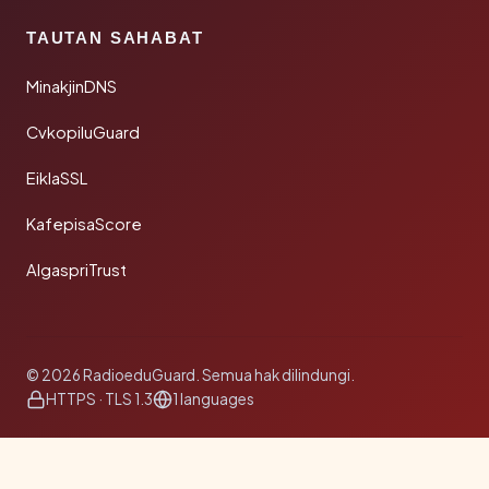
TAUTAN SAHABAT
MinakjinDNS
CvkopiluGuard
EiklaSSL
KafepisaScore
AlgaspriTrust
© 2026 RadioeduGuard. Semua hak dilindungi.
HTTPS · TLS 1.3
1 languages