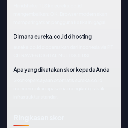
Handshake TLS ke eureka.co.id
mengembalikan: OK. Browser modern akan
memperingatkan pengguna ketika ini gagal.
Di mana eureka.co.id dihosting
eureka.co.id dioperasikan dari Indonesia via PT
CITRAWEB DIGITAL MULTISOLUSI.
Apa yang dikatakan skor kepada Anda
Skor kepercayaan otomatis eureka.co.id
mencerminkan apakah ia mengikuti praktik
infrastruktur standar.
Ringkasan skor