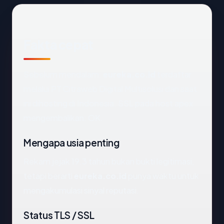
Fakta cepat
Sebelum mendalam:
eureka.co.id
terdaftar
melalui PT Citraweb Digital Multisolusi dan saat
ini dihosting di Indonesia. SSL pada host apex
mengembalikan: OK.
Mengapa usia penting
Rekam jejak 19.3 tahun bukan bukti legitimasi,
tetapi berarti
eureka.co.id
punya waktu untuk
mengakumulasi sinyal reputasi.
Status TLS / SSL