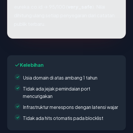
eureka.co.id → 95/100 (
very_safe
). Nilai
dihitung ulang setiap penyegaran dari catatan
publik terbaru.
Kelebihan
Usia domain di atas ambang 1 tahun
Tidak ada jejak pemindaian port
mencurigakan
Infrastruktur merespons dengan latensi wajar
Tidak ada hits otomatis pada blocklist