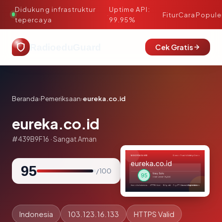
Didukung infrastruktur
Uptime API:
·
Fitur
Cara
Popule
tepercaya
99.95%
RadioeduGuard
Cek Gratis
Beranda
›
Pemeriksaan
›
eureka.co.id
eureka.co.id
#439B9F16 · Sangat Aman
95
/ 100
Indonesia
103.123.16.133
HTTPS Valid