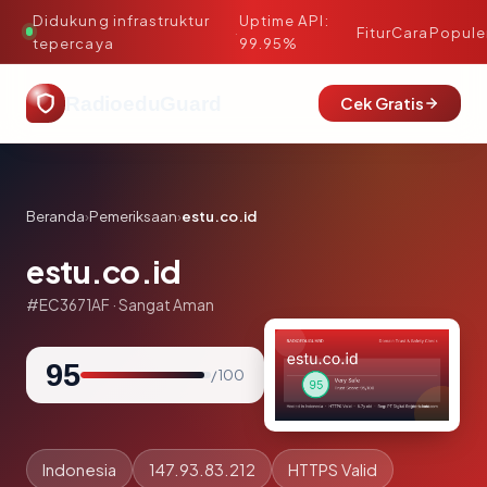
Didukung infrastruktur
Uptime API:
·
Fitur
Cara
Popule
tepercaya
99.95%
RadioeduGuard
Cek Gratis
Beranda
›
Pemeriksaan
›
estu.co.id
estu.co.id
#EC3671AF · Sangat Aman
95
/ 100
Indonesia
147.93.83.212
HTTPS Valid