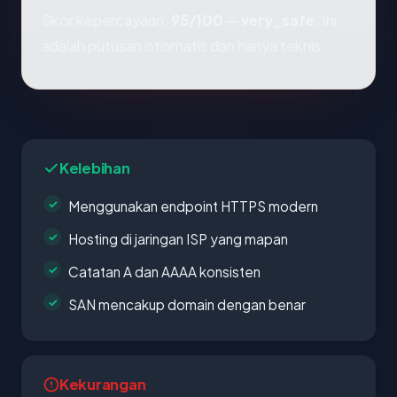
Skor kepercayaan:
95/100
—
very_safe
. Ini
adalah putusan otomatis dan hanya teknis.
Kelebihan
Menggunakan endpoint HTTPS modern
Hosting di jaringan ISP yang mapan
Catatan A dan AAAA konsisten
SAN mencakup domain dengan benar
Kekurangan