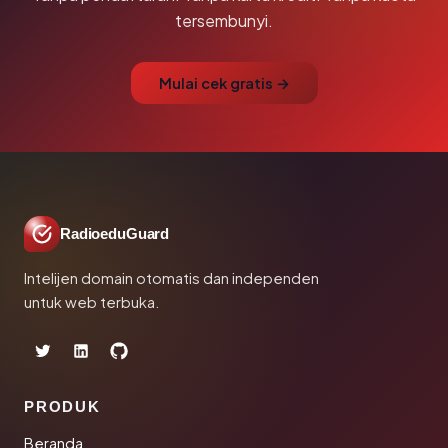
tersembunyi.
Mulai cek gratis →
RadioeduGuard
Intelijen domain otomatis dan independen
untuk web terbuka.
PRODUK
Beranda