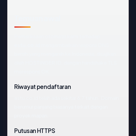
Temuan awal
Pemeriksaan otomatis kami terhadap
estu.co.id
mengembalikan respons DNS
bersih yang mengarah ke Indonesia, disajikan
oleh HOSTINGER ID, dengan handshake TLS
merespons OK.
Riwayat pendaftaran
estu.co.id telah ada sekitar 6.7 tahun. Domain
berumur panjang biasanya terkait dengan
proyek mapan.
Putusan HTTPS