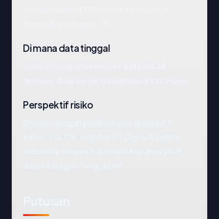
Pemeriksaan HTTPS kami ke estu.co.id
disimpulkan dengan: OK.
Di mana data tinggal
Apa pun yang Anda kirim ke
estu.co.id
diproses di server yang berlokasi di Indonesia.
Perspektif risiko
Domain dengan profil estu.co.id (usia 6.7
tahun, SSL OK, registrar PT Digital Registra
Indonesia, negara Indonesia) biasanya jatuh
dalam kategori "very_safe".
Putusan