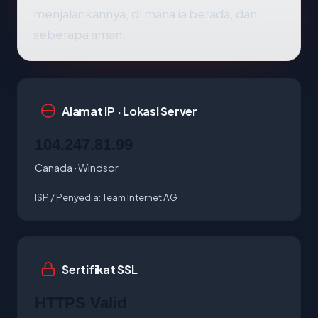
menjalankannya, di mana ia berada, dan
seberapa aman.
Alamat IP · Lokasi Server
104.247.81.99
Canada · Windsor
ISP / Penyedia:
Team Internet AG
Sertifikat SSL
HTTPS Valid