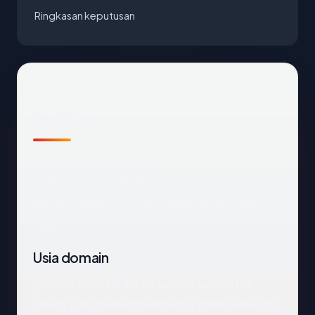
Ringkasan keputusan
Sekilas
Cara tercepat membaca
estherhouseofbeauty.com
: negara Canada,
usia 11.6 tahun, SSL OK, registrar Key-Systems
GmbH.
Usia domain
Domain telah terdaftar selama sekitar 11.6
tahun, yang menempatkannya dalam kategori