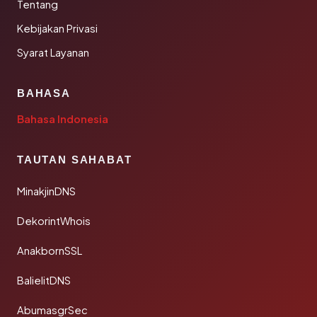
Tentang
Kebijakan Privasi
Syarat Layanan
BAHASA
Bahasa Indonesia
TAUTAN SAHABAT
MinakjinDNS
DekorintWhois
AnakbornSSL
BalielitDNS
AbumasgrSec