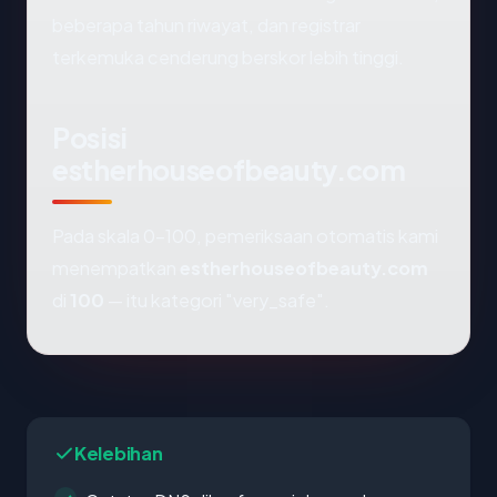
beberapa tahun riwayat, dan registrar
terkemuka cenderung berskor lebih tinggi.
Posisi
estherhouseofbeauty.com
Pada skala 0-100, pemeriksaan otomatis kami
menempatkan
estherhouseofbeauty.com
di
100
— itu kategori "very_safe".
Kelebihan