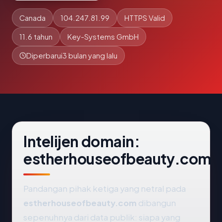
Canada
104.247.81.99
HTTPS Valid
11.6 tahun
Key-Systems GmbH
Diperbarui
3 bulan yang lalu
Intelijen domain:
estherhouseofbeauty.com
Pandangan pihak ketiga yang netral pada
estherhouseofbeauty.com
dibangun
sepenuhnya dari data publik: siapa yang