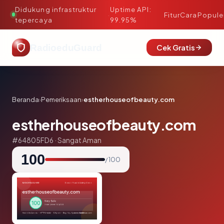
Didukung infrastruktur
Uptime API:
·
Fitur
Cara
Popule
tepercaya
99.95%
RadioeduGuard
Cek Gratis
Beranda
›
Pemeriksaan
›
estherhouseofbeauty.com
estherhouseofbeauty.com
#64805FD6 · Sangat Aman
100
/ 100