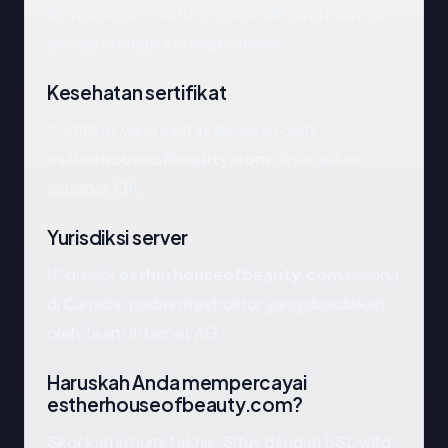
kematangan "mature". Domain yang lebih tua
secara statistik kurang berisiko.
Kesehatan sertifikat
Sertifikat yang saat ini disajikan oleh
estherhouseofbeauty.com
dipecahkan
sebagai: OK.
Yurisdiksi server
IP di balik
estherhouseofbeauty.com
berada
di Canada, pada infrastruktur yang disediakan
oleh Team Internet AG.
Haruskah Anda mempercayai
estherhouseofbeauty.com?
Skor kami murni teknis. Situs dengan SSL valid,