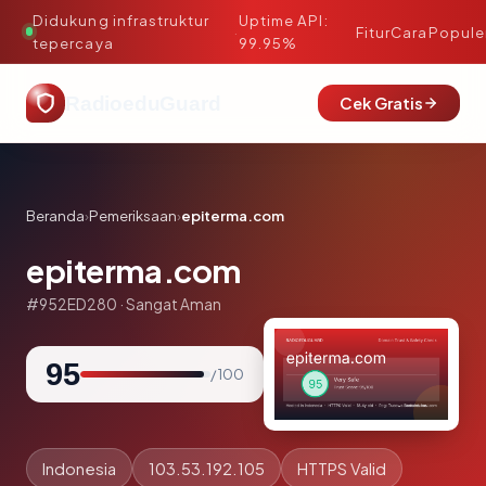
Didukung infrastruktur
Uptime API:
·
Fitur
Cara
Popule
tepercaya
99.95%
RadioeduGuard
Cek Gratis
Beranda
›
Pemeriksaan
›
epiterma.com
epiterma.com
#952ED280 · Sangat Aman
95
/ 100
Indonesia
103.53.192.105
HTTPS Valid