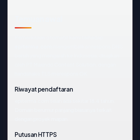
Temuan awal
Pemeriksaan otomatis kami terhadap
epiterma.com
mengembalikan respons DNS
bersih yang mengarah ke Indonesia, disajikan
oleh PT Maxindo Content Solution, dengan
handshake TLS merespons OK.
Riwayat pendaftaran
epiterma.com telah ada sekitar 18.4 tahun.
Domain berumur panjang biasanya terkait
dengan proyek mapan.
Putusan HTTPS