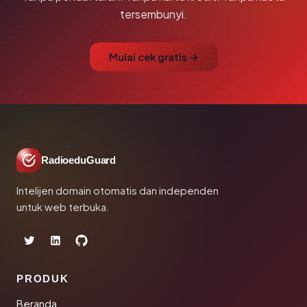
tersembunyi.
Mulai cek gratis →
RadioeduGuard
Intelijen domain otomatis dan independen
untuk web terbuka.
PRODUK
Beranda