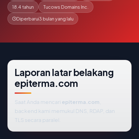
18.4 tahun
Tucows Domains Inc.
Diperbarui
3 bulan yang lalu
Laporan latar belakang
epiterma.com
Saat Anda mencari
epiterma.com
,
backend kami memukul DNS, RDAP, dan
TLS secara paralel.