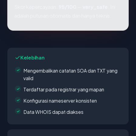
Skor kepercayaan:
95/100
—
very_safe
. Ini
adalah putusan otomatis dan hanya teknis.
Kelebihan
Mengembalikan catatan SOA dan TXT yang
valid
Terdaftar pada registrar yang mapan
Konfigurasi nameserver konsisten
Data WHOIS dapat diakses