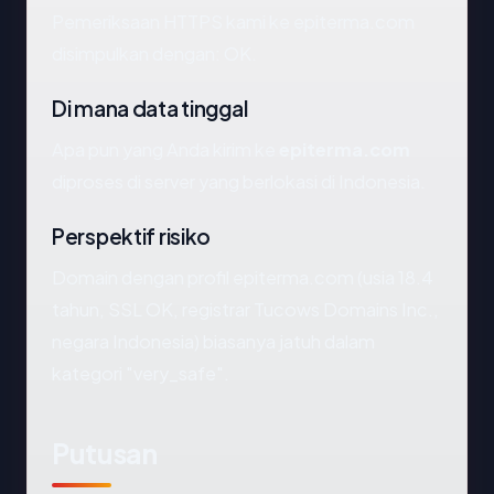
Pemeriksaan HTTPS kami ke epiterma.com
disimpulkan dengan: OK.
Di mana data tinggal
Apa pun yang Anda kirim ke
epiterma.com
diproses di server yang berlokasi di Indonesia.
Perspektif risiko
Domain dengan profil epiterma.com (usia 18.4
tahun, SSL OK, registrar Tucows Domains Inc.,
negara Indonesia) biasanya jatuh dalam
kategori "very_safe".
Putusan