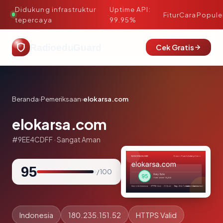
Didukung infrastruktur
Uptime API:
·
Fitur
Cara
Popule
tepercaya
99.95%
RadioeduGuard
Cek Gratis
Beranda
›
Pemeriksaan
›
elokarsa.com
elokarsa.com
#9EE4CDFF · Sangat Aman
95
/ 100
Indonesia
180.235.151.52
HTTPS Valid