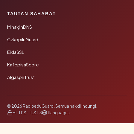
TAUTAN SAHABAT
MinakjinDNS
CvkopiluGuard
EiklaSSL
KafepisaScore
AlgaspriTrust
© 2026 RadioeduGuard. Semua hak dilindungi.
HTTPS · TLS 1.3
1 languages