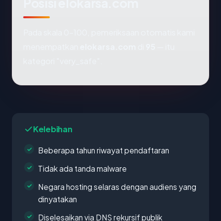
Posisi elokarsa.com
Pada skala 0-100, pemeriksaan otomatis kami
menempatkan
elokarsa.com
di
95
— itu
kategori "very_safe".
Kelebihan
Beberapa tahun riwayat pendaftaran
Tidak ada tanda malware
Negara hosting selaras dengan audiens yang
dinyatakan
Diselesaikan via DNS rekursif publik