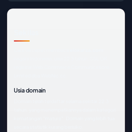
Sekilas
Cara tercepat membaca
elokarsa.com
:
negara Indonesia, usia 22.3 tahun, SSL OK,
registrar Web Commerce Communications
Limited dba WebNic.cc.
Usia domain
Domain telah terdaftar selama sekitar 22.3
tahun, yang menempatkannya dalam kategori
kematangan "mature". Domain yang lebih tua
secara statistik kurang berisiko.