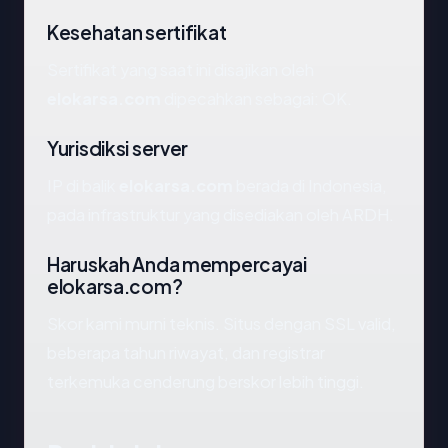
Kesehatan sertifikat
Sertifikat yang saat ini disajikan oleh
elokarsa.com
dipecahkan sebagai: OK.
Yurisdiksi server
IP di balik
elokarsa.com
berada di Indonesia,
pada infrastruktur yang disediakan oleh ARDH.
Haruskah Anda mempercayai
elokarsa.com?
Skor kami murni teknis. Situs dengan SSL valid,
beberapa tahun riwayat, dan registrar
terkemuka cenderung berskor lebih tinggi.