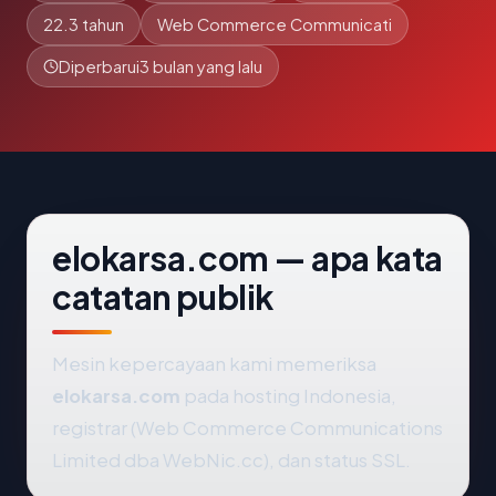
22.3 tahun
Web Commerce Communicati
Diperbarui
3 bulan yang lalu
elokarsa.com — apa kata
catatan publik
Mesin kepercayaan kami memeriksa
elokarsa.com
pada hosting Indonesia,
registrar (Web Commerce Communications
Limited dba WebNic.cc), dan status SSL.