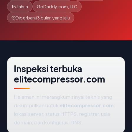
15 tahun
GoDaddy.com, LLC
Diperbarui
3 bulan yang lalu
Inspeksi terbuka
elitecompressor.com
Halaman ini merangkum sinyal teknis yang
dikumpulkan untuk
elitecompressor.com
:
lokasi server, status HTTPS, registrar, usia
domain, dan konfigurasi DNS.