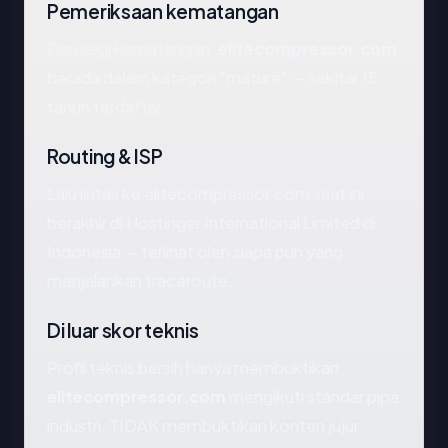
Pemeriksaan kematangan
Dari segi kematangan,
elitecompressor.com
berada dalam kategori "mature" — sekitar 15
tahun terdaftar.
Routing & ISP
Lalu lintas ke elitecompressor.com saat ini
berakhir di Hostinger International Limited di
Indonesia — terlihat oleh siapa pun yang
menjalankan traceroute.
Di luar skor teknis
Profil teknis bersih hanya membuktikan
elitecompressor.com
mengikuti standar pipa
industri. TIDAK membuktikan konten jujur.