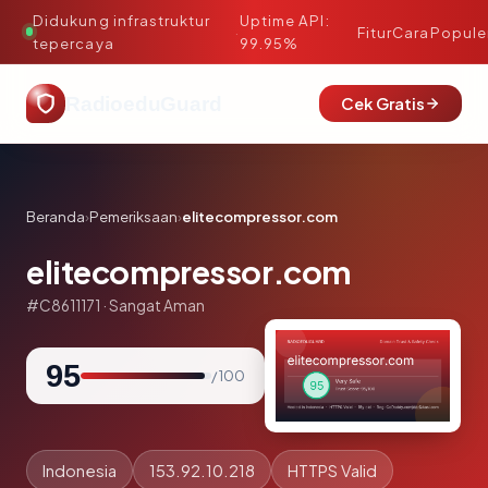
Didukung infrastruktur
Uptime API:
·
Fitur
Cara
Popule
tepercaya
99.95%
RadioeduGuard
Cek Gratis
Beranda
›
Pemeriksaan
›
elitecompressor.com
elitecompressor.com
#C8611171 · Sangat Aman
95
/ 100
Indonesia
153.92.10.218
HTTPS Valid