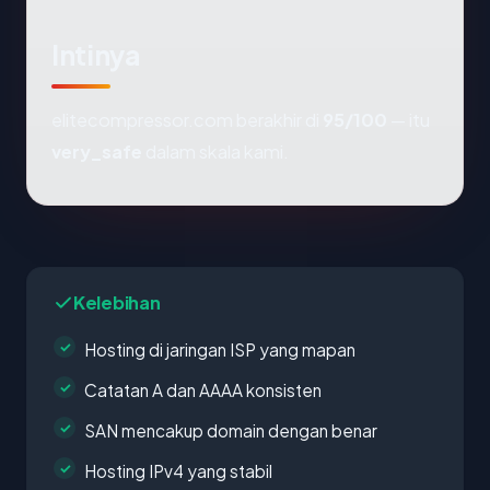
Intinya
elitecompressor.com berakhir di
95/100
— itu
very_safe
dalam skala kami.
Kelebihan
Hosting di jaringan ISP yang mapan
Catatan A dan AAAA konsisten
SAN mencakup domain dengan benar
Hosting IPv4 yang stabil