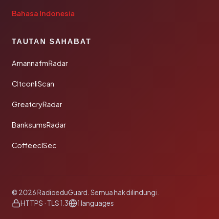
Bahasa Indonesia
TAUTAN SAHABAT
AmannafmRadar
CltconliScan
GreatcryRadar
BanksumsRadar
CoffeeclSec
© 2026 RadioeduGuard. Semua hak dilindungi.
HTTPS · TLS 1.3
1 languages