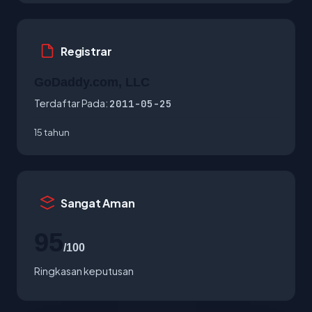
Registrar
GoDaddy.com, LLC
Terdaftar Pada:
2011-05-25
15 tahun
Sangat Aman
95
/100
Ringkasan keputusan