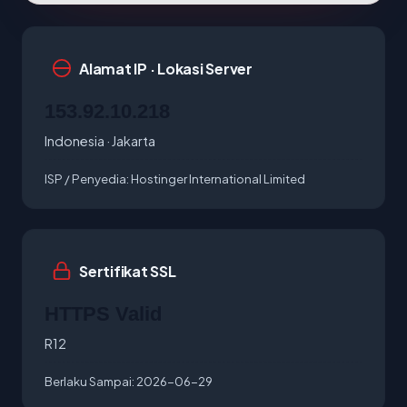
Alamat IP · Lokasi Server
153.92.10.218
Indonesia · Jakarta
ISP / Penyedia:
Hostinger International Limited
Sertifikat SSL
HTTPS Valid
R12
Berlaku Sampai:
2026-06-29