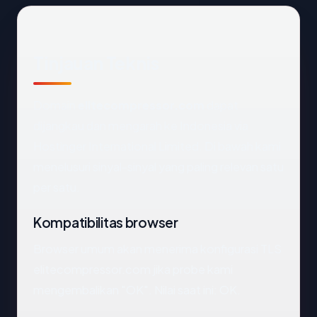
Tinjauan Teknis
Domain
elitecompressor.com
dapat
dijangkau dan mengarah ke Indonesia via
Hostinger International Limited. Di bawah kami
menelusuri sinyal-sinyal yang paling relevan satu
per satu.
Kompatibilitas browser
Browser umum akan menerima konfigurasi TLS
elitecompressor.com jika probe kami
mengembalikan "OK". Nilai saat ini: OK.