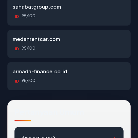
sahabatgroup.com
95/100
ID
medanrentcar.com
95/100
ID
armada-finance.co.id
95/100
ID
Pertanyaan Umum