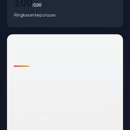
100
/100
Ringkasan keputusan
Profil dan Sinyal Kepercayaan
Eisai adalah perusahaan farmasi global yang
berdiri sejak 1941 di Jepang, fokus pada riset
dan pengembangan obat untuk penyakit serius
seperti Alzheimer dan kanker. Domain
eisai.co.id sudah terdaftar sejak 1999 dan
dikelola dengan hosting di Indonesia,
menggunakan sertifikat SSL yang valid,