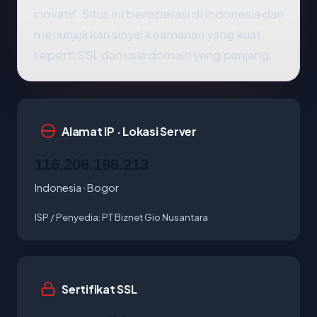
inovatif. Situs ini beroperasi di Indonesia dan
menunjukkan sinyal keamanan yang kuat
seperti SSL dan usia domain yang panjang.
Alamat IP · Lokasi Server
116.206.196.213
Indonesia · Bogor
ISP / Penyedia:
PT Biznet Gio Nusantara
Sertifikat SSL