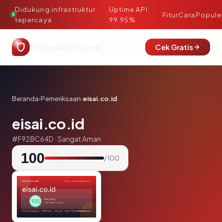
Didukung infrastruktur
Uptime API:
·
Fitur
Cara
Popule
tepercaya
99.95%
RadioeduGuard
Cek Gratis
Beranda
›
Pemeriksaan
›
eisai.co.id
eisai.co.id
#F92BC64D · Sangat Aman
100
/ 100