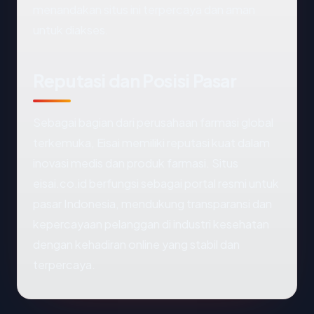
menandakan situs ini terpercaya dan aman
untuk diakses.
Reputasi dan Posisi Pasar
Sebagai bagian dari perusahaan farmasi global
terkemuka, Eisai memiliki reputasi kuat dalam
inovasi medis dan produk farmasi. Situs
eisai.co.id berfungsi sebagai portal resmi untuk
pasar Indonesia, mendukung transparansi dan
kepercayaan pelanggan di industri kesehatan
dengan kehadiran online yang stabil dan
terpercaya.