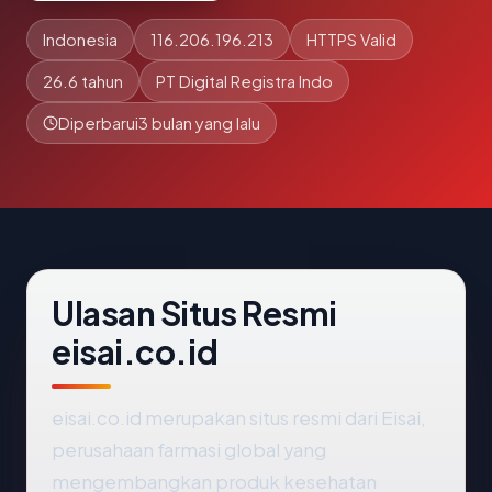
Indonesia
116.206.196.213
HTTPS Valid
26.6 tahun
PT Digital Registra Indo
Diperbarui
3 bulan yang lalu
Ulasan Situs Resmi
eisai.co.id
eisai.co.id merupakan situs resmi dari Eisai,
perusahaan farmasi global yang
mengembangkan produk kesehatan