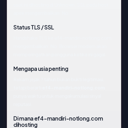
saat ini dihosting di Unknown. SSL pada host
apex mengembalikan: No.
Status TLS / SSL
Handshake TLS ke ef4-mandiri-notlong.com
mengembalikan: No. Browser modern akan
memperingatkan pengguna ketika ini gagal.
Mengapa usia penting
Rekam jejak ? tahun bukan bukti legitimasi,
tetapi berarti
ef4-mandiri-notlong.com
punya waktu untuk mengakumulasi sinyal
reputasi.
Di mana ef4-mandiri-notlong.com
dihosting