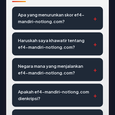
Apa yang menurunkan skor ef4-
mandiri-notlong.com?
Haruskah saya khawatir tentang
ef4-mandiri-notlong.com?
Negara mana yang menjalankan
ef4-mandiri-notlong.com?
Apakah ef4-mandiri-notlong.com
dienkripsi?