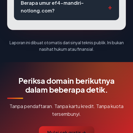
Berapa umur ef4-mandiri-
notlong.com?
Laporan ini dibuat otomatis dari sinyal teknis publik. Ini bukan
nasihat hukum atau finansial.
Periksa domain berikutnya
dalam beberapa detik.
Tanpa pendaftaran. Tanpa kartu kredit. Tanpa kuota
tersembunyi.
Mulai cek gratis →