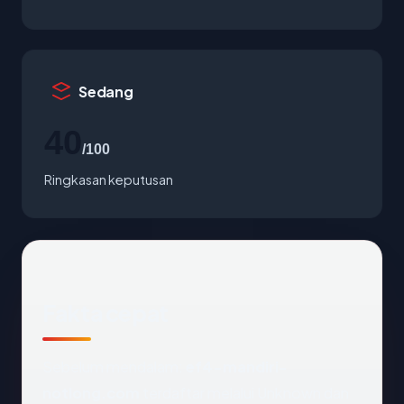
Sedang
40
/100
Ringkasan keputusan
Fakta cepat
Sebelum mendalam:
ef4-mandiri-
notlong.com
terdaftar melalui Unknown dan