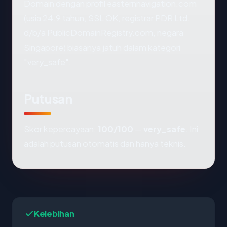
Domain dengan profil easternnavigation.com
(usia 24.9 tahun, SSL OK, registrar PDR Ltd.
d/b/a PublicDomainRegistry.com, negara
Singapore) biasanya jatuh dalam kategori
"very_safe".
Putusan
Skor kepercayaan:
100/100
—
very_safe
. Ini
adalah putusan otomatis dan hanya teknis.
Kelebihan