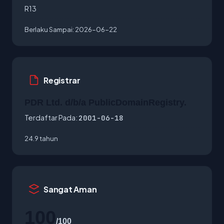
R13
Berlaku Sampai:
2026-06-22
Registrar
PDR Ltd. d/b/a PublicDomainRegistry.
Terdaftar Pada:
2001-06-18
24.9 tahun
Sangat Aman
100
/100