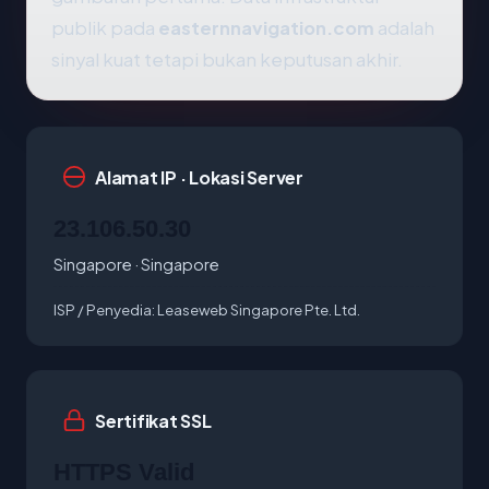
publik pada
easternnavigation.com
adalah
sinyal kuat tetapi bukan keputusan akhir.
Alamat IP · Lokasi Server
23.106.50.30
Singapore · Singapore
ISP / Penyedia:
Leaseweb Singapore Pte. Ltd.
Sertifikat SSL
HTTPS Valid