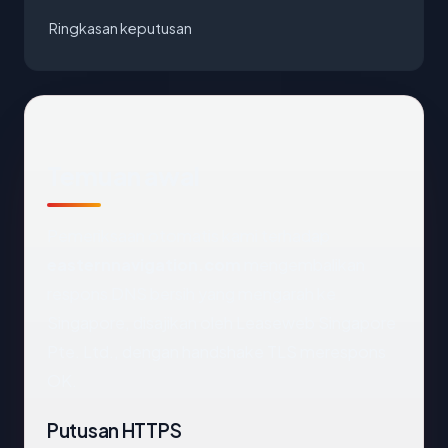
Ringkasan keputusan
Temuan awal
Pemeriksaan otomatis kami terhadap
easternnavigation.com
mengembalikan
respons DNS bersih yang mengarah ke
Singapore, disajikan oleh Leaseweb Singapore
Pte. Ltd., dengan handshake TLS merespons
OK.
Putusan HTTPS