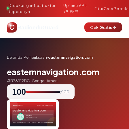
Didukung infrastruktur
Uptime API:
·
Fitur
Cara
Popule
tepercaya
99.95%
RadioeduGuard
Cek Gratis
Beranda
›
Pemeriksaan
›
easternnavigation.com
easternnavigation.com
#B781E2BC · Sangat Aman
100
/ 100