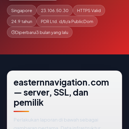
Singapore
23.106.50.30
HTTPS Valid
24.9 tahun
PDR Ltd. d/b/a PublicDom
Diperbarui
3 bulan yang lalu
easternnavigation.com
— server, SSL, dan
pemilik
Perlakukan laporan di bawah sebagai
gambaran pertama. Data infrastruktur