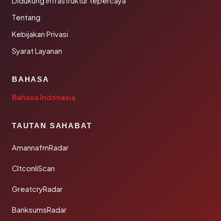
Didukung infrastruktur tepercaya
Tentang
Kebijakan Privasi
Syarat Layanan
BAHASA
Bahasa Indonesia
TAUTAN SAHABAT
AmannafmRadar
CltconliScan
GreatcryRadar
BanksumsRadar