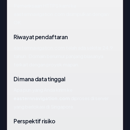
Pemeriksaan HTTPS kami ke
easternnavigation.com disimpulkan dengan:
OK.
Riwayat pendaftaran
easternnavigation.com telah ada sekitar 24.9
tahun. Domain berumur panjang biasanya
terkait dengan proyek mapan.
Di mana data tinggal
Apa pun yang Anda kirim ke
easternnavigation.com
diproses di server
yang berlokasi di Singapore.
Perspektif risiko