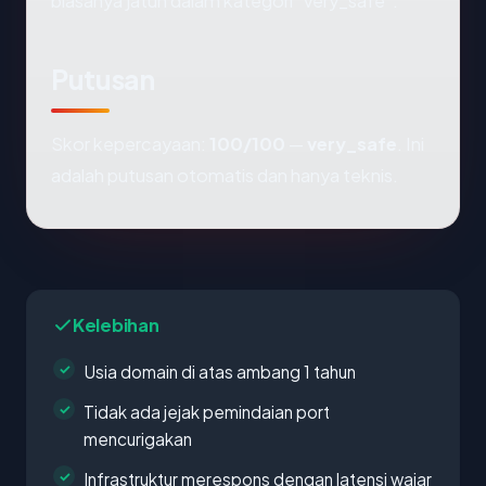
biasanya jatuh dalam kategori "very_safe".
Putusan
Skor kepercayaan:
100/100
—
very_safe
. Ini
adalah putusan otomatis dan hanya teknis.
Kelebihan
Usia domain di atas ambang 1 tahun
Tidak ada jejak pemindaian port
mencurigakan
Infrastruktur merespons dengan latensi wajar