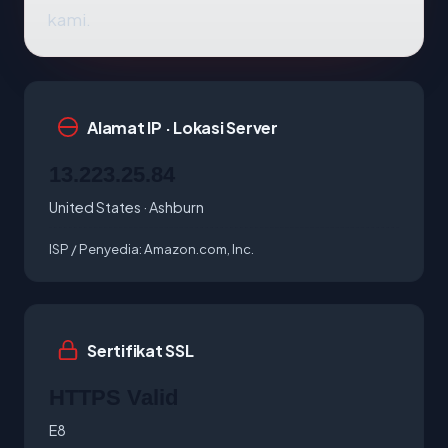
kami.
Alamat IP · Lokasi Server
13.223.25.84
United States · Ashburn
ISP / Penyedia:
Amazon.com, Inc.
Sertifikat SSL
HTTPS Valid
E8