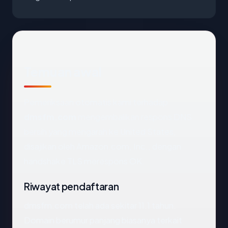
Temuan awal
Pemeriksaan otomatis kami terhadap
dmsfm.com
mengembalikan respons DNS
bersih yang mengarah ke United States,
disajikan oleh Amazon.com, Inc., dengan
handshake TLS merespons OK.
Riwayat pendaftaran
dmsfm.com telah ada sekitar 11.1 tahun.
Domain berumur panjang biasanya terkait