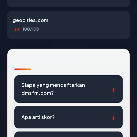
geocities.com
100/100
US
Pertanyaan Umum
Siapa yang mendaftarkan
dmsfm.com?
Apa arti skor?