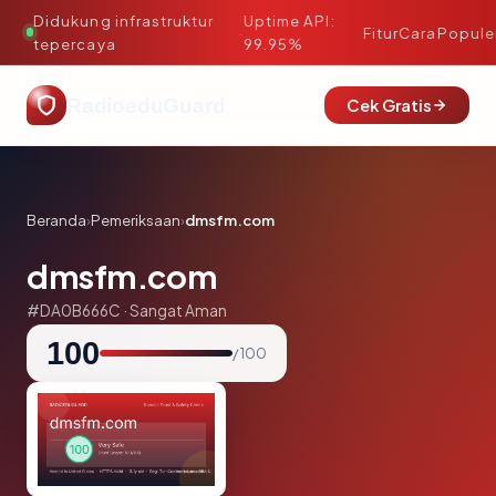
Didukung infrastruktur
Uptime API:
·
Fitur
Cara
Popule
tepercaya
99.95%
RadioeduGuard
Cek Gratis
Beranda
›
Pemeriksaan
›
dmsfm.com
dmsfm.com
#DA0B666C · Sangat Aman
100
/ 100