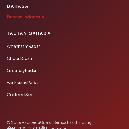
BAHASA
Bahasa Indonesia
TAUTAN SAHABAT
AmannafmRadar
CltconliScan
GreatcryRadar
BanksumsRadar
CoffeeclSec
© 2026 RadioeduGuard. Semua hak dilindungi.
HTTPS · TLS 1.3
1 languages