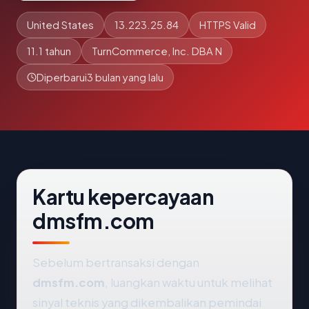
United States
13.223.25.84
HTTPS Valid
11.1 tahun
TurnCommerce, Inc. DBA N
Diperbarui
3 bulan yang lalu
Kartu kepercayaan
dmsfm.com
Sebelum bertransaksi dengan
dmsfm.com
, luangkan waktu untuk melihat
sinyal teknis yang dikembalikan pemindai