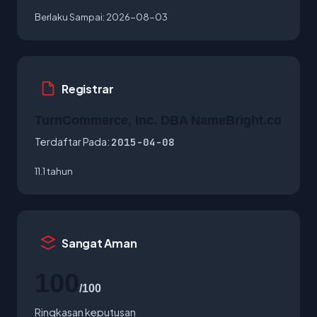
Berlaku Sampai:
2026-08-03
Registrar
TurnCommerce, Inc. DBA NameBright.co
Terdaftar Pada:
2015-04-08
11.1 tahun
Sangat Aman
100
/100
Ringkasan keputusan