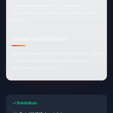
membuktikan situs aman — hanya bisa
menunjukkan apakah situs mengikuti standar
industri.
Dalam satu kalimat
dipostar.com
saat ini berperingkat
very_safe
dengan skor
100/100
, berdasarkan murni
fakta infrastruktur publik.
Kelebihan