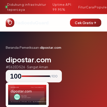
Didukung infrastruktur
Uptime API:
·
Fitur
Cara
Popule
tepercaya
99.95%
RadioeduGuard
Cek Gratis
Beranda
›
Pemeriksaan
›
dipostar.com
dipostar.com
#E62ED526 · Sangat Aman
100
/ 100