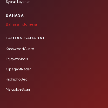
Syarat Layanan
BAHASA
Bahasa Indonesia
TAUTAN SAHABAT
KanaweddGuard
TrijayafWhois
CipagantRadar
HiphiphoSec
MalgoldeScan