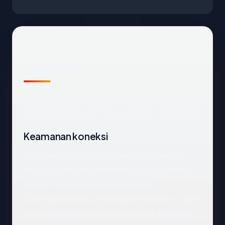
Snapshot
Snapshot
dipostar.com
: 26.1 tahun, dihosting
di United States, ISP Incapsula Inc, HTTPS OK.
Keamanan koneksi
Kami melakukan handshake TLS terhadap
dipostar.com dan mendapat: OK. Digabung
dengan registrar (Web Commerce
Communications Limited dba WebNic.cc) dan
negara (United States), ini memberi tampilan