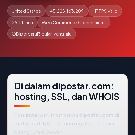
United States
45.223.163.209
HTTPS Valid
26.1 tahun
Web Commerce Communicati
Diperbarui
3 bulan yang lalu
Di dalam dipostar.com:
hosting, SSL, dan WHOIS
Pemindai kami memeriksa
dipostar.com
di
metadata DNS, TLS, dan registrar. Temuan
dirangkum di bawah.