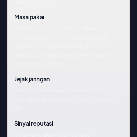
keamanan dasar.
Masa pakai
Dihitung dari hari pendaftaran,
dipostar.com
sudah ada sekitar 26.1 tahun melalui Web
Commerce Communications Limited dba
WebNic.cc — dalam kategori kematangan
"mature" model kami.
Jejak jaringan
Dari perspektif jaringan, dipostar.com
dihosting di United States melalui Incapsula
Inc.
Sinyal reputasi
Infrastruktur publik saja tidak bisa