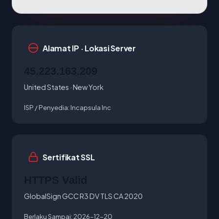
Alamat IP · Lokasi Server
45.223.163.209
United States · New York
ISP / Penyedia:
Incapsula Inc
Sertifikat SSL
HTTPS Valid
GlobalSign GCC R3 DV TLS CA 2020
Berlaku Sampai:
2026-12-20