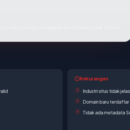
ihitung ulang setiap penyegaran dari catatan publik terbaru.
Kekurangan
alid
Industri situs tidak jelas
Domain baru terdaftar
Tidak ada metadata S