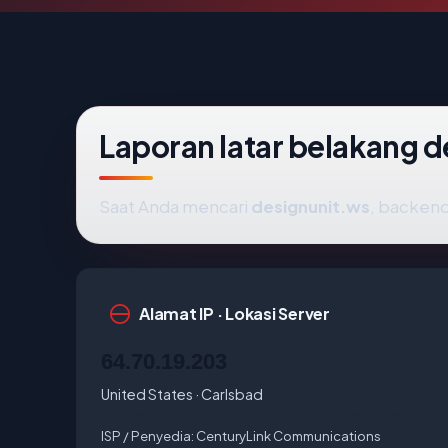
Laporan latar belakang 
Saat Anda mencari
designunit.ws
, backend
Alamat IP · Lokasi Server
64.70.19.203
United States · Carlsbad
ISP / Penyedia:
CenturyLink Communications