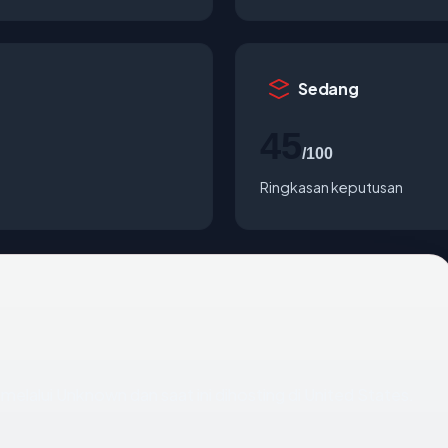
Sedang
45
/100
Ringkasan keputusan
melalui Unknown dan saat ini dihosting di United States.