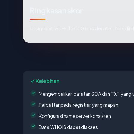
Ringkasan skor
designunit.ws → 45/100 (
moderate
). Nilai d
Kelebihan
Mengembalikan catatan SOA dan TXT yang v
Terdaftar pada registrar yang mapan
Konfigurasi nameserver konsisten
Data WHOIS dapat diakses