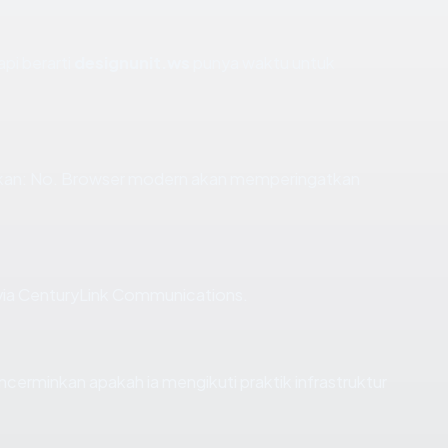
api berarti
designunit.ws
punya waktu untuk
kan: No. Browser modern akan memperingatkan
 via CenturyLink Communications.
erminkan apakah ia mengikuti praktik infrastruktur