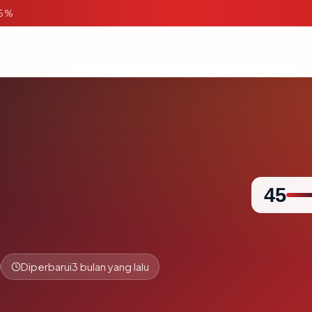
95%
45
Diperbarui
3 bulan yang lalu