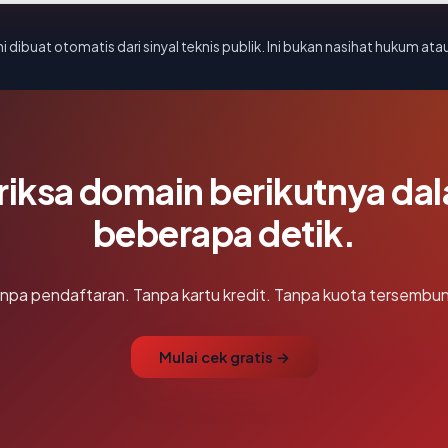
i dibuat otomatis dari sinyal teknis publik. Ini bukan nasihat hukum atau
riksa domain berikutnya da
beberapa detik.
npa pendaftaran. Tanpa kartu kredit. Tanpa kuota tersembun
Mulai cek gratis →