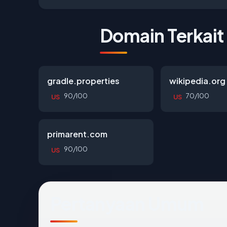
Domain Terkait
gradle.properties
wikipedia.org
90/100
70/100
US
US
primarent.com
90/100
US
Pertanyaan Umum