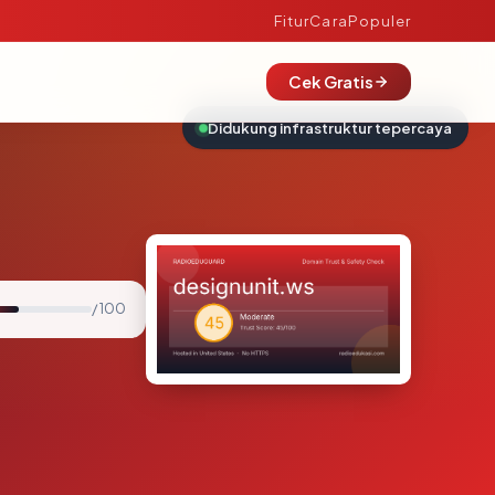
Fitur
Cara
Populer
Cek Gratis
Didukung infrastruktur tepercaya
/ 100