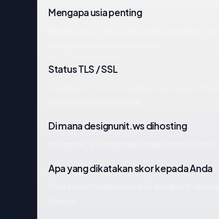
Mengapa usia penting
Rekam jejak ? tahun bukan bukti legitimasi, tet
mengakumulasi sinyal reputasi.
Status TLS / SSL
Handshake TLS ke designunit.ws mengembali
pengguna ketika ini gagal.
Di mana designunit.ws dihosting
designunit.ws dioperasikan dari United States
Apa yang dikatakan skor kepada Anda
Skor kepercayaan otomatis designunit.ws menc
standar.