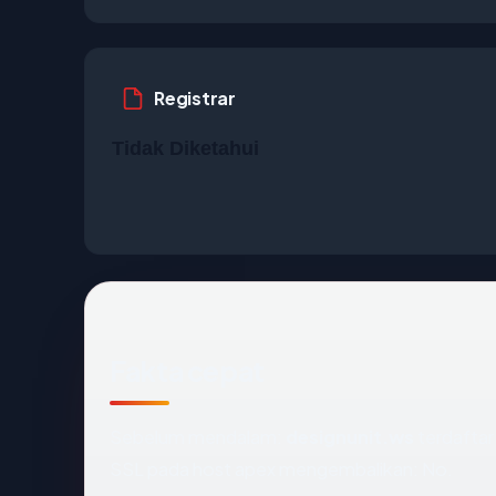
Registrar
Tidak Diketahui
Fakta cepat
Sebelum mendalam:
designunit.ws
terdaftar 
SSL pada host apex mengembalikan: No.