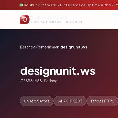
Didukung infrastruktur tepercaya
·
Uptime API: 99.
RadioeduGuard
PERIKSA APAKAH SEBUAH SITUS AMAN, TEPERCAYA, DAN TERVERIFIKASI DALAM HITUNGAN DETIK.
Beranda
›
Pemeriksaan
›
designunit.ws
designunit.ws
#28B64858 · Sedang
United States
64.70.19.203
Tanpa HTTPS