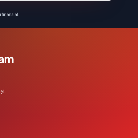
 finansial.
lam
yi.