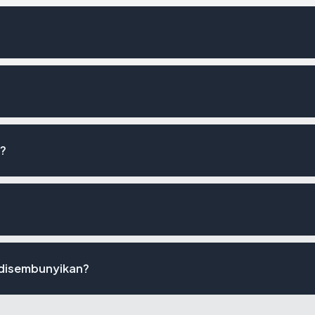
s?
 disembunyikan?