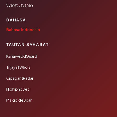
Syarat Layanan
BAHASA
Bahasa Indonesia
TAUTAN SAHABAT
KanaweddGuard
TrijayafWhois
CipagantRadar
HiphiphoSec
MalgoldeScan