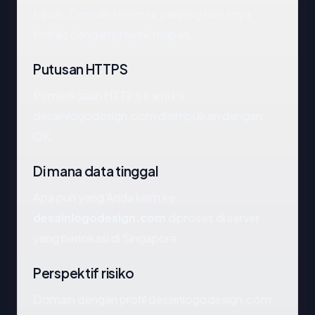
tahun. Domain berumur panjang biasanya
terkait dengan proyek mapan.
Putusan HTTPS
Pemeriksaan HTTPS kami ke
desainlogodesign.com disimpulkan dengan:
OK.
Di mana data tinggal
Apa pun yang Anda kirim ke
desainlogodesign.com
diproses di server
yang berlokasi di Singapore.
Perspektif risiko
Domain dengan profil desainlogodesign.com