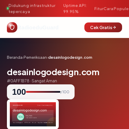
Didukung infrastruktur
Uptime API:
·
Fitur
Cara
Popule
tepercaya
99.95%
RadioeduGuard
Cek Gratis
Beranda
›
Pemeriksaan
›
desainlogodesign.com
desainlogodesign.com
#0AFF1B78 · Sangat Aman
100
/ 100