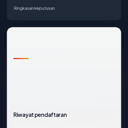
Ringkasan keputusan
Temuan awal
Pemeriksaan otomatis kami terhadap
desainlogodesign.com
mengembalikan
respons DNS bersih yang mengarah ke
Singapore, disajikan oleh DataCamp Limited,
dengan handshake TLS merespons OK.
Riwayat pendaftaran
desainlogodesign.com telah ada sekitar 16.3