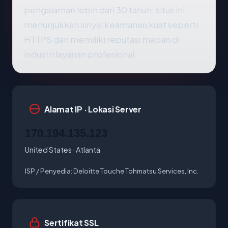
pengalaman lebih dari 30 tahun, situs ini
menunjukkan sinyal keamanan kuat seperti
HTTPS dan memiliki reputasi mapan di
industri layanan profesional.
Alamat IP · Lokasi Server
170.194.135.123
United States · Atlanta
ISP / Penyedia:
Deloitte Touche Tohmatsu Services, Inc.
Sertifikat SSL