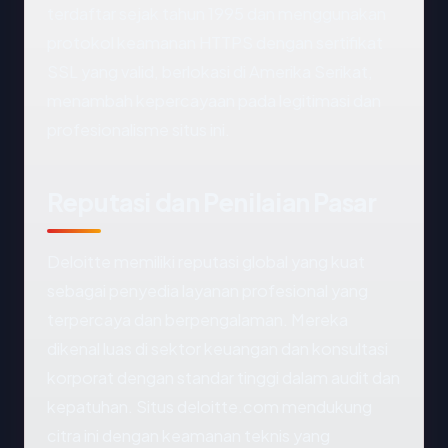
terdaftar sejak tahun 1995 dan menggunakan
protokol keamanan HTTPS dengan sertifikat
SSL yang valid, berlokasi di Amerika Serikat,
menambah kepercayaan pada legitimasi dan
profesionalisme situs ini.
Reputasi dan Penilaian Pasar
Deloitte memiliki reputasi global yang kuat
sebagai penyedia layanan profesional yang
terpercaya dan berpengalaman. Mereka
dikenal luas di sektor keuangan dan konsultasi
korporat dengan standar tinggi dalam audit dan
kepatuhan. Situs deloitte.com mendukung
citra ini dengan keamanan teknis yang