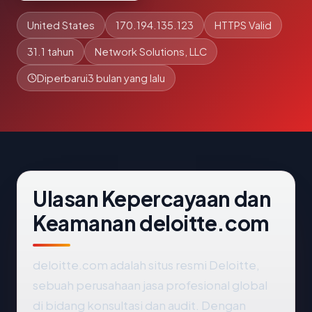
United States
170.194.135.123
HTTPS Valid
31.1 tahun
Network Solutions, LLC
Diperbarui
3 bulan yang lalu
Ulasan Kepercayaan dan
Keamanan deloitte.com
deloitte.com adalah situs resmi Deloitte,
sebuah perusahaan jasa profesional global
di bidang konsultasi dan audit. Dengan