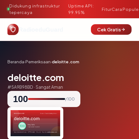
Didukung infrastruktur
Uptime API:
·
Fitur
Cara
Popule
tepercaya
99.95%
RadioeduGuard
Cek Gratis
Beranda
›
Pemeriksaan
›
deloitte.com
deloitte.com
#5A9B98BD · Sangat Aman
100
/ 100