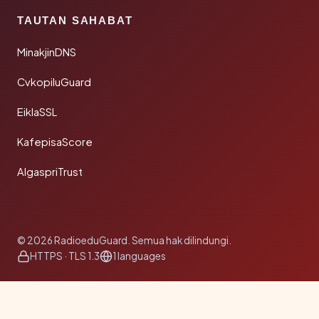
TAUTAN SAHABAT
MinakjinDNS
CvkopiluGuard
EiklaSSL
KafepisaScore
AlgaspriTrust
© 2026 RadioeduGuard. Semua hak dilindungi.
HTTPS · TLS 1.3
1 languages