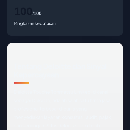
100
/100
Ringkasan keputusan
Tentang Deloitte dan Sinyal
Kepercayaan
Deloitte Touche Tohmatsu Limited, dikenal
sebagai Deloitte, adalah salah satu firma jasa
profesional terbesar di dunia yang
menyediakan layanan konsultasi, audit, pajak,
dan keuangan. Situs deloitte.com telah