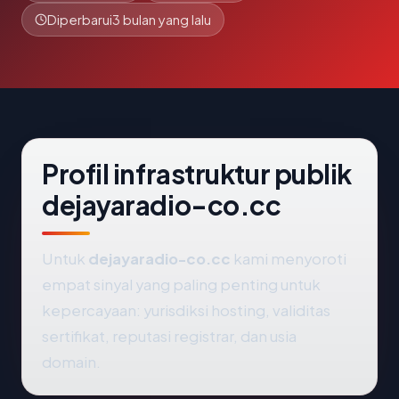
Diperbarui
3 bulan yang lalu
Profil infrastruktur publik
dejayaradio-co.cc
Untuk
dejayaradio-co.cc
kami menyoroti
empat sinyal yang paling penting untuk
kepercayaan: yurisdiksi hosting, validitas
sertifikat, reputasi registrar, dan usia
domain.