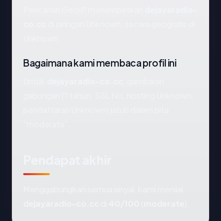
Pencarian GeoIP menempatkan
dejayaradio-
co.cc
di jaringan Unknown, secara geografis di
Unknown.
Bagaimana kami membaca profil ini
Untuk
dejayaradio-co.cc
, gambaran
gabungan (? tahun, SSL No, hosting Unknown,
pendaftaran Unknown) jatuh dalam pita
"moderate".
Pendapat akhir
Menggabungkan semua sinyal, kami menilai
dejayaradio-co.cc
di
40/100
(
moderate
).