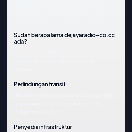
dejayaradio-co.cc
, kami mengekstrak
empat anchor: negara Unknown, registrar
Unknown, usia ? tahun, status enkripsi No.
Sudah berapa lama dejayaradio-co.cc
ada?
Menurut catatan RDAP, dejayaradio-co.cc
didaftarkan sekitar ? tahun lalu melalui
Unknown.
Perlindungan transit
Untuk data dalam transit antara pengguna dan
dejayaradio-co.cc, pemeriksaan enkripsi
mengembalikan: No.
Penyedia infrastruktur