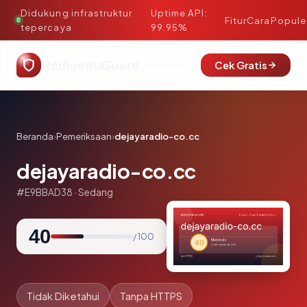
Didukung infrastruktur
Uptime API:
·
Fitur
Cara
Popule
tepercaya
99.95%
RadioeduGuard
Cek Gratis
Beranda
›
Pemeriksaan
›
dejayaradio-co.cc
dejayaradio-co.cc
#E9BBAD38 · Sedang
40
/ 100
Tidak Diketahui
Tanpa HTTPS