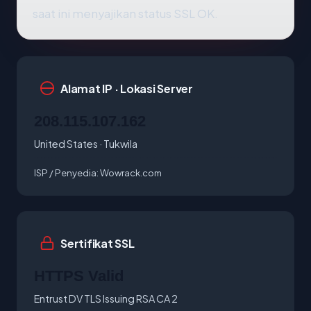
saat ini menyajikan status SSL OK.
Alamat IP · Lokasi Server
208.115.107.162
United States · Tukwila
ISP / Penyedia:
Wowrack.com
Sertifikat SSL
HTTPS Valid
Entrust DV TLS Issuing RSA CA 2