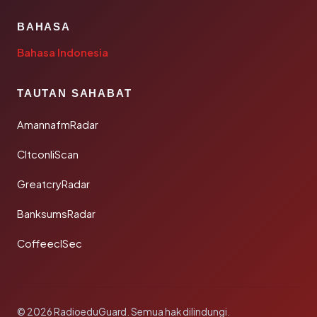
BAHASA
Bahasa Indonesia
TAUTAN SAHABAT
AmannafmRadar
CltconliScan
GreatcryRadar
BanksumsRadar
CoffeeclSec
© 2026 RadioeduGuard. Semua hak dilindungi.