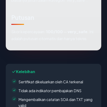
biasanya jatuh dalam kategori "very_safe".
Putusan
Skor kepercayaan:
100/100
—
very_safe
. Ini
adalah putusan otomatis dan hanya teknis.
Kelebihan
Sertifikat dikeluarkan oleh CA terkenal
Tidak ada indikator pembajakan DNS
Mengembalikan catatan SOA dan TXT yang
valid