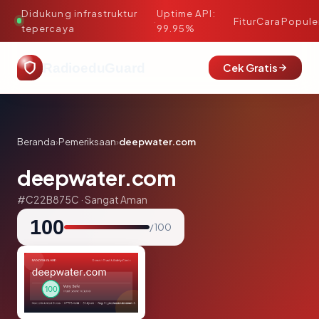
Didukung infrastruktur
Uptime API:
·
Fitur
Cara
Popule
tepercaya
99.95%
RadioeduGuard
Cek Gratis
Beranda
›
Pemeriksaan
›
deepwater.com
deepwater.com
#C22B875C · Sangat Aman
100
/ 100