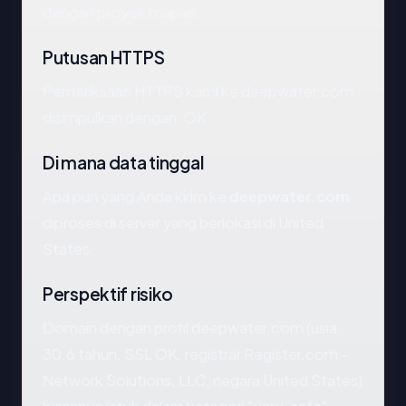
dengan proyek mapan.
Putusan HTTPS
Pemeriksaan HTTPS kami ke deepwater.com
disimpulkan dengan: OK.
Di mana data tinggal
Apa pun yang Anda kirim ke
deepwater.com
diproses di server yang berlokasi di United
States.
Perspektif risiko
Domain dengan profil deepwater.com (usia
30.6 tahun, SSL OK, registrar Register.com -
Network Solutions, LLC, negara United States)