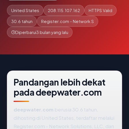
United States
208.115.107.162
HTTPS Valid
30.6 tahun
Register.com - Network S
Diperbarui
3 bulan yang lalu
Pandangan lebih dekat
pada deepwater.com
deepwater.com
berusia 30.6 tahun,
dihosting di United States, terdaftar melalui
Register.com - Network Solutions, LLC, dan