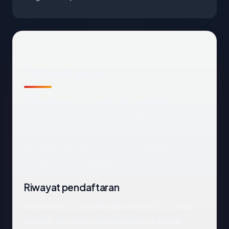
Temuan awal
Pemeriksaan otomatis kami terhadap
deepwater.com
mengembalikan respons
DNS bersih yang mengarah ke United States,
disajikan oleh Wowrack.com, dengan
handshake TLS merespons OK.
Riwayat pendaftaran
deepwater.com telah ada sekitar 30.6 tahun.
Domain berumur panjang biasanya terkait