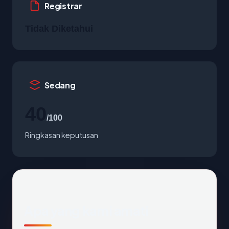
Registrar
Tidak Diketahui
Sedang
40
/100
Ringkasan keputusan
Apa yang kami amati