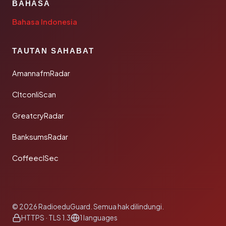
BAHASA
Bahasa Indonesia
TAUTAN SAHABAT
AmannafmRadar
CltconliScan
GreatcryRadar
BanksumsRadar
CoffeeclSec
© 2026 RadioeduGuard. Semua hak dilindungi.
HTTPS · TLS 1.3
1 languages