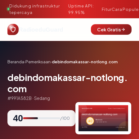
Didukung infrastruktur
Uptime API:
·
Fitur
Cara
Popule
tepercaya
99.95%
RadioeduGuard
Cek Gratis
Beranda
›
Pemeriksaan
›
debindomakassar-notlong.com
debindomakassar-notlong.
com
#991A582B · Sedang
40
/ 100