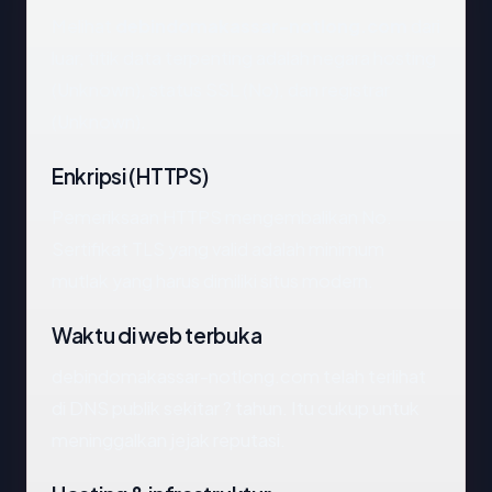
Melihat
debindomakassar-notlong.com
dari
luar, titik data terpenting adalah negara hosting
(Unknown), status SSL (No), dan registrar
(Unknown).
Enkripsi (HTTPS)
Pemeriksaan HTTPS mengembalikan No.
Sertifikat TLS yang valid adalah minimum
mutlak yang harus dimiliki situs modern.
Waktu di web terbuka
debindomakassar-notlong.com telah terlihat
di DNS publik sekitar ? tahun. Itu cukup untuk
meninggalkan jejak reputasi.