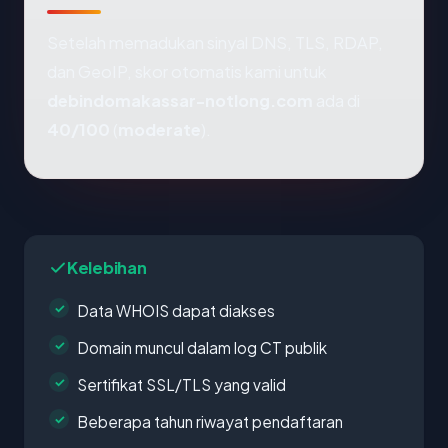
Setelah memadukan sinyal DNS, TLS, RDAP,
dan GeoIP, skor otomatis kami untuk
debindomakassar-notlong.com
ada di
40/100
(
moderate
).
Kelebihan
Data WHOIS dapat diakses
Domain muncul dalam log CT publik
Sertifikat SSL/TLS yang valid
Beberapa tahun riwayat pendaftaran