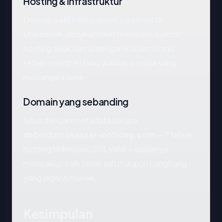
Hosting & infrastruktur
Domain saat ini mengarah ke server di
Unknown
, disajikan oleh Unknown. Lokasi
hosting tidak sama dengan kepercayaan,
tetapi memberi tahu yurisdiksi mana yang
menangani data.
Domain yang sebanding
Situs dengan metadata serupa
debindomakassar-notlong.com
— ? tahun,
hosting Unknown, SSL valid — biasanya
mencakup baik bisnis sah maupun cangkang
yang diganti merek.
Kesimpulan