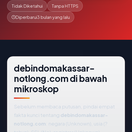
Tidak Diketahui
Tanpa HTTPS
Diperbarui
3 bulan yang lalu
debindomakassar-
notlong.com di bawah
mikroskop
Sebelum membaca putusan, pindai empat
fakta kunci tentang
debindomakassar-
notlong.com
: negara (Unknown), usia (?