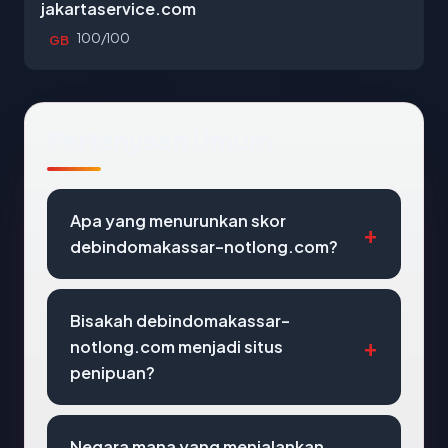
jakartaservice.com
100/100
GB
Pertanyaan Umum
Apa yang menurunkan skor
debindomakassar-notlong.com?
Bisakah debindomakassar-
notlong.com menjadi situs
penipuan?
Negara mana yang menjalankan