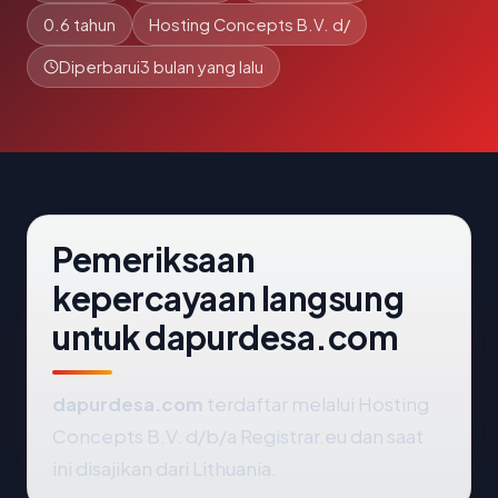
0.6 tahun
Hosting Concepts B.V. d/
Diperbarui
3 bulan yang lalu
Pemeriksaan
kepercayaan langsung
untuk dapurdesa.com
dapurdesa.com
terdaftar melalui Hosting
Concepts B.V. d/b/a Registrar.eu dan saat
ini disajikan dari Lithuania.