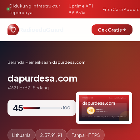
Didukung infrastruktur
Uptime API:
·
Fitur
Cara
Popule
tepercaya
99.95%
RadioeduGuard
Cek Gratis
Beranda
›
Pemeriksaan
›
dapurdesa.com
dapurdesa.com
#6211E7B2 · Sedang
45
/ 100
Lithuania
2.57.91.91
Tanpa HTTPS