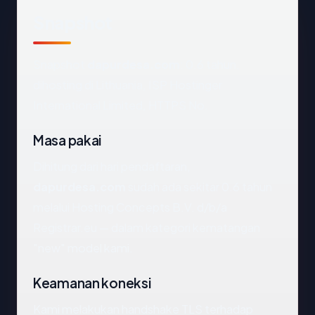
Snapshot
Snapshot
dapurdesa.com
: 0.6 tahun,
dihosting di Lithuania, ISP Hostinger
International Limited, HTTPS No.
Masa pakai
Dihitung dari hari pendaftaran,
dapurdesa.com
sudah ada sekitar 0.6 tahun
melalui Hosting Concepts B.V. d/b/a
Registrar.eu — dalam kategori kematangan
"new" model kami.
Keamanan koneksi
Kami melakukan handshake TLS terhadap