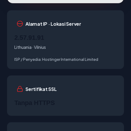
Alamat IP · Lokasi Server
2.57.91.91
Lithuania · Vilnius
ISP / Penyedia:
Hostinger International Limited
Sertifikat SSL
Tanpa HTTPS