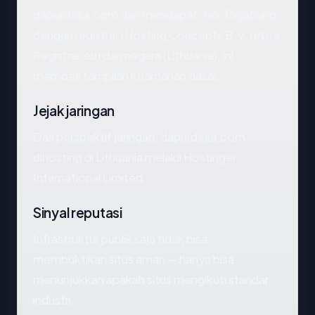
dapurdesa.com dan mendapat: No. Digabung
dengan registrar (Hosting Concepts B.V. d/b/a
Registrar.eu) dan negara (Lithuania), ini
memberi tampilan keamanan dasar.
Jejak jaringan
Dari perspektif jaringan, dapurdesa.com
dihosting di Lithuania melalui Hostinger
International Limited.
Sinyal reputasi
Infrastruktur publik saja tidak bisa
membuktikan situs aman — hanya bisa
menunjukkan apakah situs mengikuti standar
industri.