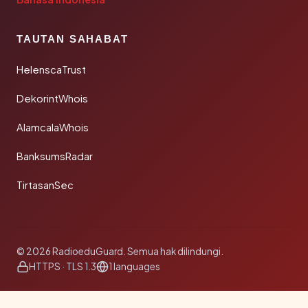
TAUTAN SAHABAT
HelenscaTrust
DekorintWhois
AlamcalaWhois
BanksumsRadar
TirtasanSec
© 2026 RadioeduGuard. Semua hak dilindungi.
HTTPS · TLS 1.3
1 languages