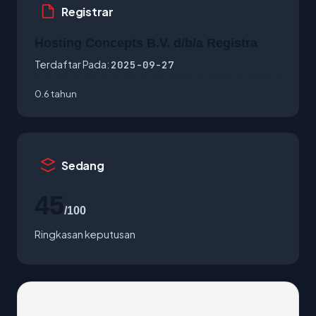
Registrar
Hosting Concepts B.V. d/b/a Registra
Terdaftar Pada:
2025-09-27
0.6 tahun
Sedang
45
/100
Ringkasan keputusan