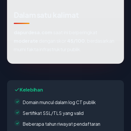
Dalam satu kalimat
dapurdesa.com
saat ini berperingkat
moderate
dengan skor
45/100
, berdasarkan
murni fakta infrastruktur publik.
Kelebihan
Domain muncul dalam log CT publik
Sertifikat SSL/TLS yang valid
Beberapa tahun riwayat pendaftaran