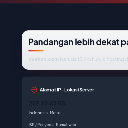
Pandangan lebih dekat 
daekan.com
berusia 15.9 tahun, dihosting 
Alamat IP · Lokasi Server
202.10.43.68
Indonesia · Melati
ISP / Penyedia:
Rumahweb