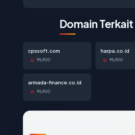
Domain Terkait
cpssoft.com
harpa.co.id
95/100
95/100
ID
ID
armada-finance.co.id
95/100
ID
Pertanyaan Umum