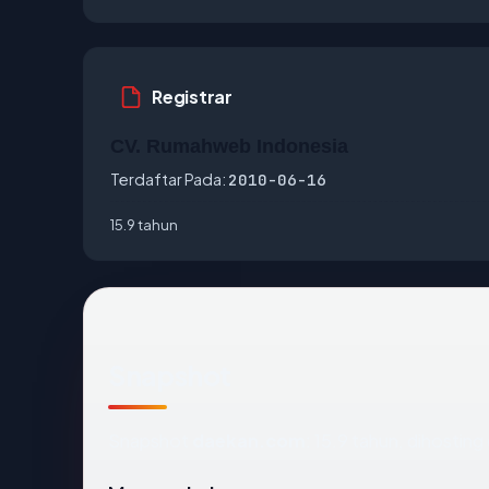
Registrar
CV. Rumahweb Indonesia
Terdaftar Pada:
2010-06-16
15.9 tahun
Snapshot
Snapshot
daekan.com
: 15.9 tahun, dihosti