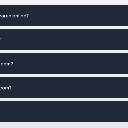
aran online?
?
n.com?
.com?