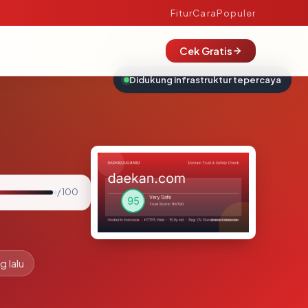
Fitur
Cara
Populer
Cek Gratis
Didukung infrastruktur tepercaya
/ 100
g lalu