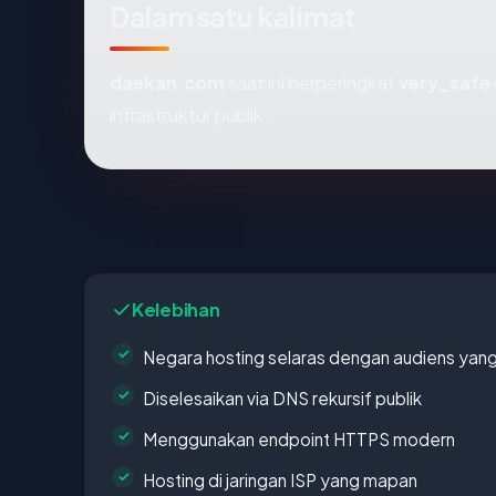
Dalam satu kalimat
daekan.com
saat ini berperingkat
very_safe
infrastruktur publik.
Kelebihan
Negara hosting selaras dengan audiens yan
Diselesaikan via DNS rekursif publik
Menggunakan endpoint HTTPS modern
Hosting di jaringan ISP yang mapan