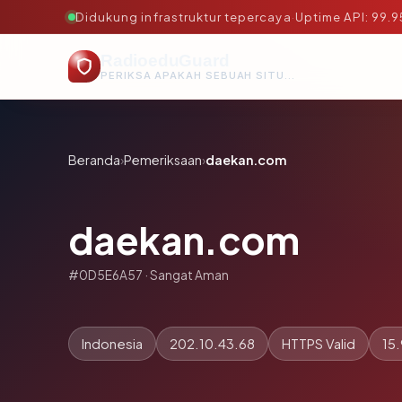
Didukung infrastruktur tepercaya
·
Uptime API: 99.
RadioeduGuard
PERIKSA APAKAH SEBUAH SITUS AMAN, TEPERCAYA, DAN TERVERIFIKASI DALAM HITUNGAN DETIK.
Beranda
›
Pemeriksaan
›
daekan.com
daekan.com
#0D5E6A57 · Sangat Aman
Indonesia
202.10.43.68
HTTPS Valid
15.