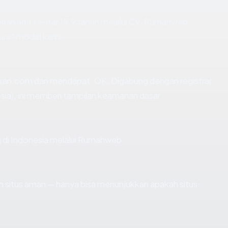
dah ada sekitar 15.9 tahun melalui CV. Rumahweb
ure" model kami.
kan.com dan mendapat: OK. Digabung dengan registrar
ia), ini memberi tampilan keamanan dasar.
g di Indonesia melalui Rumahweb.
kan situs aman — hanya bisa menunjukkan apakah situs