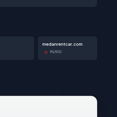
d
medanrentcar.com
95/100
ID