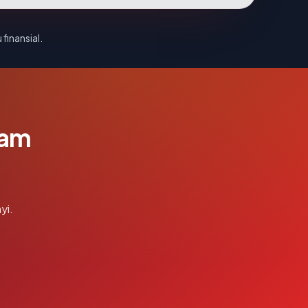
 finansial.
lam
yi.