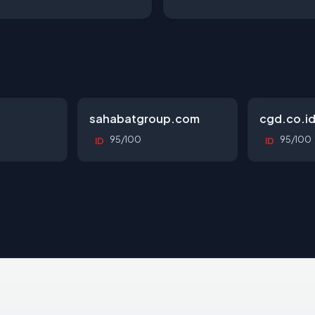
sahabatgroup.com
cgd.co.i
95/100
95/100
ID
ID