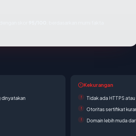
dengan skor
95/100
, berdasarkan murni fakta
Kekurangan
g dinyatakan
Tidak ada HTTPS atau s
Otoritas sertifikat ku
Domain lebih muda dari