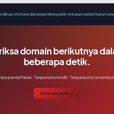
i dibuat otomatis dari sinyal teknis publik. Ini bukan nasihat hukum atau
riksa domain berikutnya da
beberapa detik.
npa pendaftaran. Tanpa kartu kredit. Tanpa kuota tersembun
Mulai cek gratis →