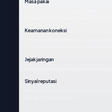
Masa pakai
Dihitung dari hari pendaftaran,
daekan.com
su
Indonesia — dalam kategori kematangan "mat
Keamanan koneksi
Kami melakukan handshake TLS terhadap dae
(CV. Rumahweb Indonesia) dan negara (Indones
Jejak jaringan
Dari perspektif jaringan, daekan.com dihostin
Sinyal reputasi
Infrastruktur publik saja tidak bisa membukti
mengikuti standar industri.