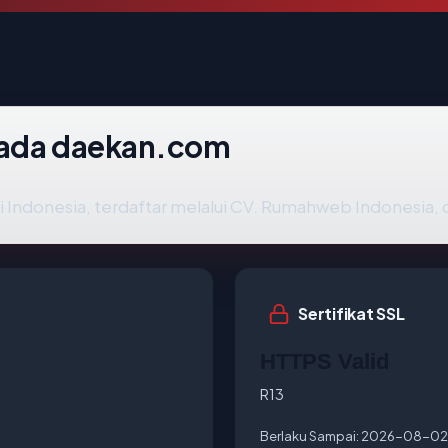
pada daekan.com
di Indonesia, terdaftar melalui CV. Rumahweb Indonesia, 
Sertifikat SSL
HTTPS Valid
R13
Berlaku Sampai:
2026-08-02