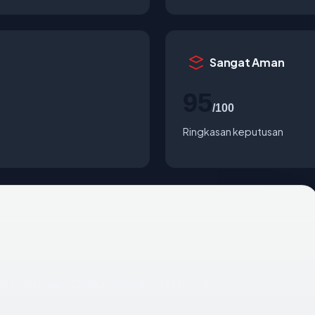
Sangat Aman
95
/100
Ringkasan keputusan
ng di Indonesia, ISP Rumahweb, HTTPS OK.