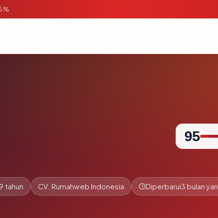
95%
95
9 tahun
CV. Rumahweb Indonesia
Diperbarui
3 bulan yan