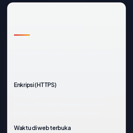
Apa yang kami amati
Melihat
cybernet.co.id
dari luar, titik data
terpenting adalah negara hosting (Indonesia),
status SSL (OK), dan registrar (PT Registrasi
Neva Angkasa).
Enkripsi (HTTPS)
Pemeriksaan HTTPS mengembalikan OK.
Sertifikat TLS yang valid adalah minimum
mutlak yang harus dimiliki situs modern.
Waktu di web terbuka