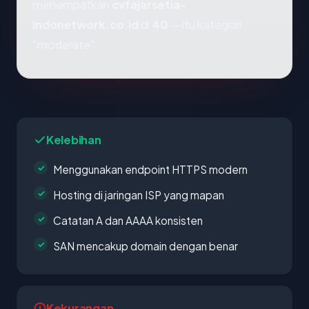
menempatkan
cvfajarsetia-
indonetwork.co.id
di
40
— itu kategori
"moderate".
Kelebihan
Menggunakan endpoint HTTPS modern
Hosting di jaringan ISP yang mapan
Catatan A dan AAAA konsisten
SAN mencakup domain dengan benar
Kekurangan