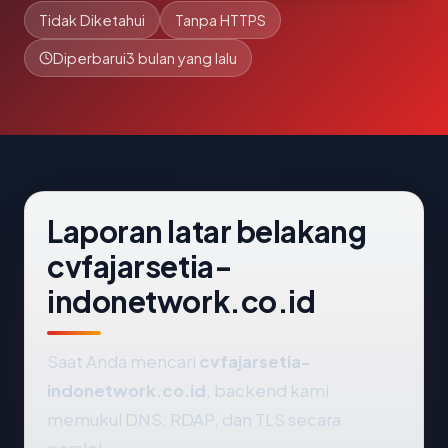
Tidak Diketahui
Tanpa HTTPS
Diperbarui
3 bulan yang lalu
Laporan latar belakang
cvfajarsetia-
indonetwork.co.id
Saat Anda mencari
cvfajarsetia-
indonetwork.co.id
, backend kami
memukul DNS, RDAP, dan TLS secara