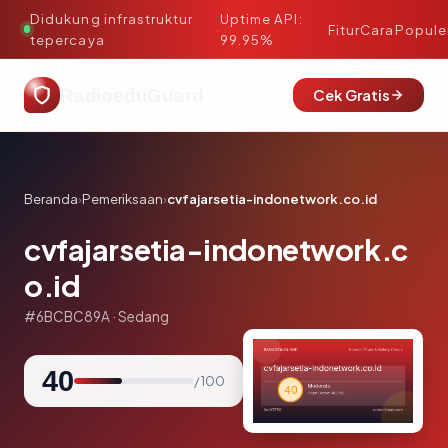
Didukung infrastruktur
Uptime API:
·
Fitur
Cara
Popule
tepercaya
99.95%
RadioeduGuard
Cek Gratis
Beranda
›
Pemeriksaan
›
cvfajarsetia-indonetwork.co.id
cvfajarsetia-indonetwork.c
o.id
#6BCBC89A · Sedang
40
/ 100