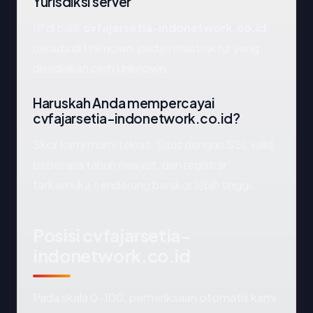
Yurisdiksi server
IP di balik
cvfajarsetia-indonetwork.co.id
berada di Unknown, pada infrastruktur yang
disediakan oleh Unknown.
Haruskah Anda mempercayai
cvfajarsetia-indonetwork.co.id?
Skor kami murni teknis. Situs dengan SSL valid,
beberapa tahun riwayat, dan registrar
terkemuka cenderung berskor lebih tinggi.
Posisi cvfajarsetia-
indonetwork.co.id
Pada skala 0-100, pemeriksaan otomatis kami