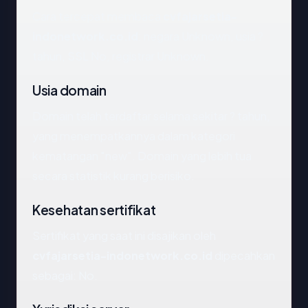
Cara tercepat membaca
cvfajarsetia-
indonetwork.co.id
: negara Unknown, usia ?
tahun, SSL No, registrar Unknown.
Usia domain
Domain telah terdaftar selama sekitar ? tahun,
yang menempatkannya dalam kategori
kematangan "new". Domain yang lebih tua
secara statistik kurang berisiko.
Kesehatan sertifikat
Sertifikat yang saat ini disajikan oleh
cvfajarsetia-indonetwork.co.id
dipecahkan
sebagai: No.