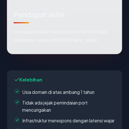
Pendapat akhir
Menggabungkan semua sinyal, kami menilai
csahome.com
di
95/100
(
very_safe
).
Kelebihan
Usia domain di atas ambang 1 tahun
Tidak ada jejak pemindaian port
mencurigakan
Infrastruktur merespons dengan latensi wajar