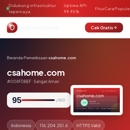
Didukung infrastruktur
Uptime API:
·
Fitur
Cara
Popule
tepercaya
99.95%
RadioeduGuard
Cek Gratis
Beranda
›
Pemeriksaan
›
csahome.com
csahome.com
#008FDBEF · Sangat Aman
95
/ 100
Indonesia
116.204.251.6
HTTPS Valid