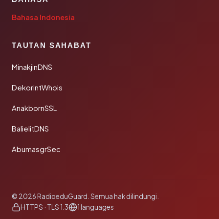
Bahasa Indonesia
TAUTAN SAHABAT
MinakjinDNS
DekorintWhois
AnakbornSSL
BalielitDNS
AbumasgrSec
© 2026 RadioeduGuard. Semua hak dilindungi.
HTTPS · TLS 1.3
1 languages