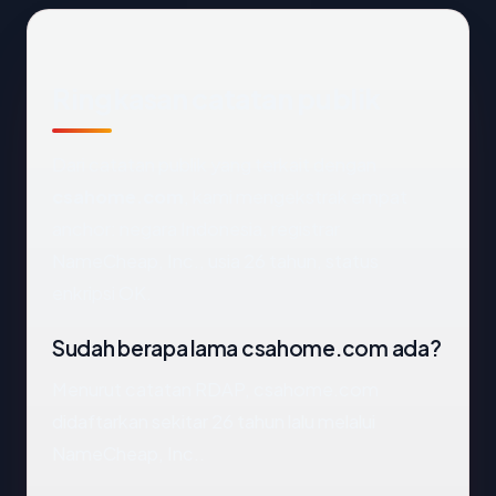
Ringkasan catatan publik
Dari catatan publik yang terkait dengan
csahome.com
, kami mengekstrak empat
anchor: negara Indonesia, registrar
NameCheap, Inc., usia 26 tahun, status
enkripsi OK.
Sudah berapa lama csahome.com ada?
Menurut catatan RDAP, csahome.com
didaftarkan sekitar 26 tahun lalu melalui
NameCheap, Inc..