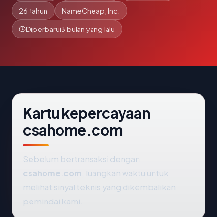
26 tahun
NameCheap, Inc.
Diperbarui
3 bulan yang lalu
Kartu kepercayaan
csahome.com
Sebelum bertransaksi dengan
csahome.com
, luangkan waktu untuk
melihat sinyal teknis yang dikembalikan
pemindai kami.