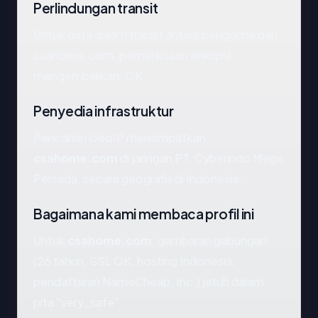
Perlindungan transit
Untuk data dalam transit antara pengguna dan
csahome.com, pemeriksaan enkripsi
mengembalikan: OK.
Penyedia infrastruktur
Pencarian GeoIP menempatkan
csahome.com
di jaringan PT. Cyberindo Mega
Persada, secara geografis di Indonesia.
Bagaimana kami membaca profil ini
Untuk
csahome.com
, gambaran gabungan
(26 tahun, SSL OK, hosting Indonesia,
pendaftaran NameCheap, Inc.) jatuh dalam
pita "very_safe".