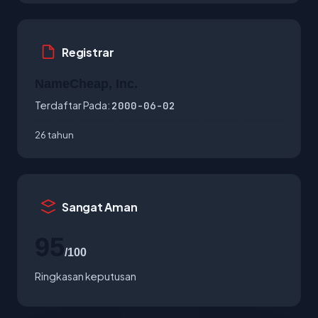
Registrar
NameCheap, Inc.
Terdaftar Pada:
2000-06-02
26 tahun
Sangat Aman
95
/100
Ringkasan keputusan