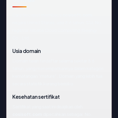
Cara tercepat membaca
cosisoft.com
:
negara United States, usia 8.6 tahun, SSL No,
registrar Alibaba Cloud Computing (Beijing)
Co., Ltd..
Usia domain
Domain telah terdaftar selama sekitar 8.6
tahun, yang menempatkannya dalam kategori
kematangan "mature". Domain yang lebih tua
secara statistik kurang berisiko.
Kesehatan sertifikat
Sertifikat yang saat ini disajikan oleh
cosisoft.com
dipecahkan sebagai: No.