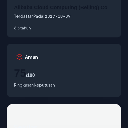
Alibaba Cloud Computing (Beijing) Co
Terdaftar Pada:
2017-10-09
8.6 tahun
Aman
75
/100
Ringkasan keputusan
Sekilas