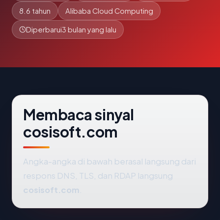
8.6 tahun
Alibaba Cloud Computing
Diperbarui
3 bulan yang lalu
Membaca sinyal
cosisoft.com
Angka-angka di bawah berasal langsung dari
respons DNS, TLS, dan RDAP langsung
cosisoft.com
.