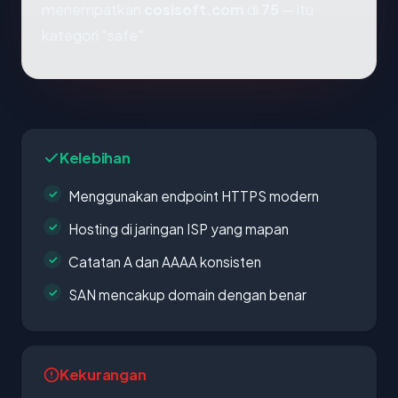
menempatkan
cosisoft.com
di
75
— itu
kategori "safe".
Kelebihan
Menggunakan endpoint HTTPS modern
Hosting di jaringan ISP yang mapan
Catatan A dan AAAA konsisten
SAN mencakup domain dengan benar
Kekurangan