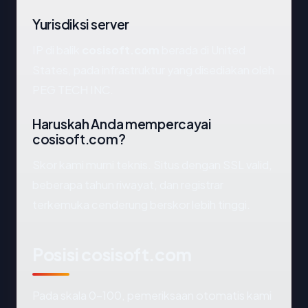
Yurisdiksi server
IP di balik
cosisoft.com
berada di United
States, pada infrastruktur yang disediakan oleh
PEG TECH INC.
Haruskah Anda mempercayai
cosisoft.com?
Skor kami murni teknis. Situs dengan SSL valid,
beberapa tahun riwayat, dan registrar
terkemuka cenderung berskor lebih tinggi.
Posisi cosisoft.com
Pada skala 0-100, pemeriksaan otomatis kami