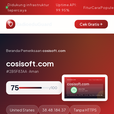
Didukung infrastruktur
Uptime API:
·
Fitur
Cara
Popule
tepercaya
99.95%
RadioeduGuard
Cek Gratis
Beranda
›
Pemeriksaan
›
cosisoft.com
cosisoft.com
#2B5F83AA · Aman
75
/ 100
United States
38.48.184.37
Tanpa HTTPS