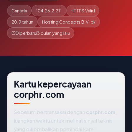
Canada
104.26.2.211
HTTPS Valid
20.9 tahun
Hosting Concepts B.V. d/
Diperbarui
3 bulan yang lalu
Kartu kepercayaan
corphr.com
Sebelum bertransaksi dengan
corphr.com
,
luangkan waktu untuk melihat sinyal teknis
yang dikembalikan pemindai kami.