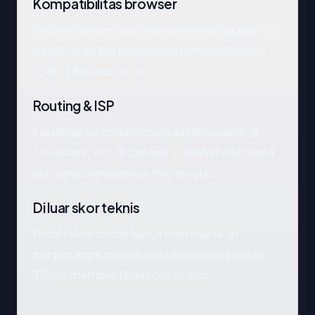
Kompatibilitas browser
Browser umum akan menerima konfigurasi TLS
corphr.com jika probe kami mengembalikan
"OK". Nilai saat ini: OK.
Routing & ISP
Lalu lintas ke corphr.com saat ini berakhir di
Cloudflare, Inc. di Canada — terlihat oleh siapa
pun yang menjalankan traceroute.
Di luar skor teknis
Profil teknis bersih hanya membuktikan
corphr.com
mengikuti standar pipa industri.
TIDAK membuktikan konten jujur.