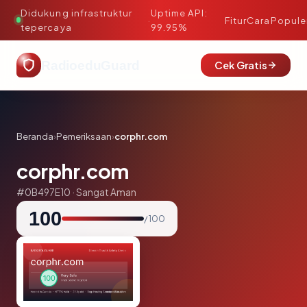
Didukung infrastruktur
Uptime API:
·
Fitur
Cara
Popule
tepercaya
99.95%
RadioeduGuard
Cek Gratis
Beranda
›
Pemeriksaan
›
corphr.com
corphr.com
#0B497E10 · Sangat Aman
100
/ 100