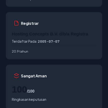
Registrar
Hosting Concepts B.V. d/b/a Registra
Terdaftar Pada:
2005-07-07
20.9 tahun
Sangat Aman
100
/100
Ringkasan keputusan