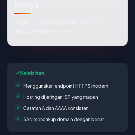
Intinya
corphr.com berakhir di
100/100
— itu
very_safe
dalam skala kami.
Kelebihan
Menggunakan endpoint HTTPS modern
Hosting di jaringan ISP yang mapan
Catatan A dan AAAA konsisten
SAN mencakup domain dengan benar