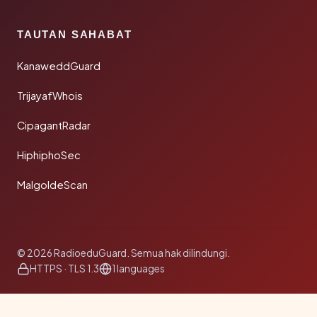
TAUTAN SAHABAT
KanaweddGuard
TrijayafWhois
CipagantRadar
HiphiphoSec
MalgoldeScan
© 2026 RadioeduGuard. Semua hak dilindungi.
HTTPS · TLS 1.3
1 languages