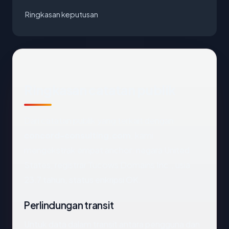
Ringkasan keputusan
Ringkasan catatan publik
Dari catatan publik yang terkait dengan
concord-consulting.com
, kami
mengekstrak empat anchor: negara United
States, registrar Tucows Domains Inc., usia
23.7 tahun, status enkripsi OK.
Perlindungan transit
Untuk data dalam transit antara pengguna dan