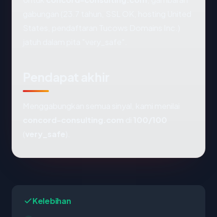
gabungan (23.7 tahun, SSL OK, hosting United
States, pendaftaran Tucows Domains Inc.)
jatuh dalam pita "very_safe".
Pendapat akhir
Menggabungkan semua sinyal, kami menilai
concord-consulting.com
di
100/100
(
very_safe
).
Kelebihan