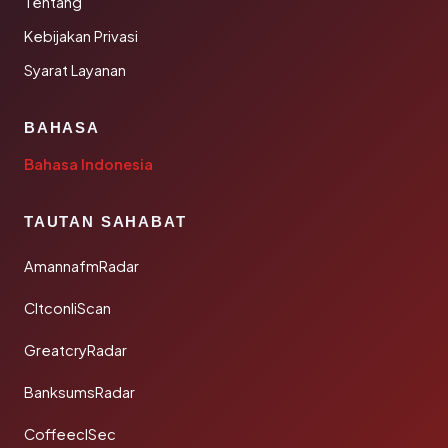
Tentang
Kebijakan Privasi
Syarat Layanan
BAHASA
Bahasa Indonesia
TAUTAN SAHABAT
AmannafmRadar
CltconliScan
GreatcryRadar
BanksumsRadar
CoffeeclSec