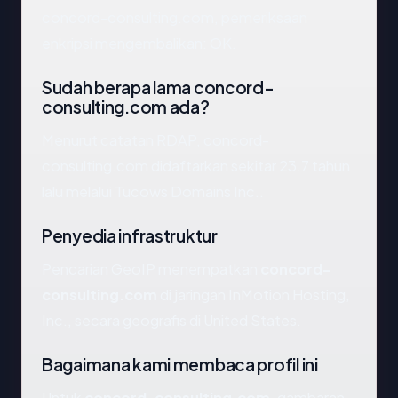
concord-consulting.com, pemeriksaan
enkripsi mengembalikan: OK.
Sudah berapa lama concord-
consulting.com ada?
Menurut catatan RDAP, concord-
consulting.com didaftarkan sekitar 23.7 tahun
lalu melalui Tucows Domains Inc..
Penyedia infrastruktur
Pencarian GeoIP menempatkan
concord-
consulting.com
di jaringan InMotion Hosting,
Inc., secara geografis di United States.
Bagaimana kami membaca profil ini
Untuk
concord-consulting.com
, gambaran