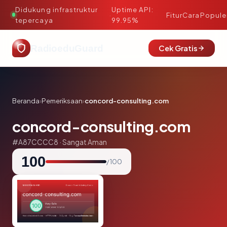
Didukung infrastruktur
Uptime API:
·
Fitur
Cara
Popule
tepercaya
99.95%
RadioeduGuard
Cek Gratis
Beranda
›
Pemeriksaan
›
concord-consulting.com
concord-consulting.com
#A87CCCC8 · Sangat Aman
100
/ 100