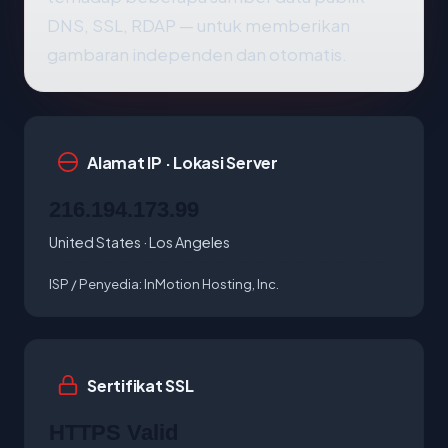
DNS, SSL, RDAP — untuk memberikan
gambaran independen dan otomatis.
Alamat IP · Lokasi Server
216.194.173.99
United States · Los Angeles
ISP / Penyedia:
InMotion Hosting, Inc.
Sertifikat SSL
HTTPS Valid