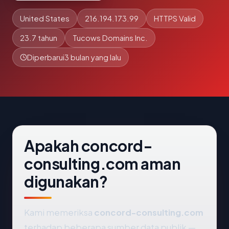
United States
216.194.173.99
HTTPS Valid
23.7 tahun
Tucows Domains Inc.
Diperbarui
3 bulan yang lalu
Apakah concord-
consulting.com aman
digunakan?
Kami memeriksa
concord-consulting.com
terhadap beberapa sumber data publik —