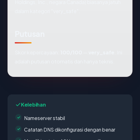
Holdings, Inc., negara Canada) biasanya jatuh
dalam kategori "very_safe".
Putusan
Skor kepercayaan:
100/100
—
very_safe
. Ini
adalah putusan otomatis dan hanya teknis.
Kelebihan
Nameserver stabil
Catatan DNS dikonfigurasi dengan benar