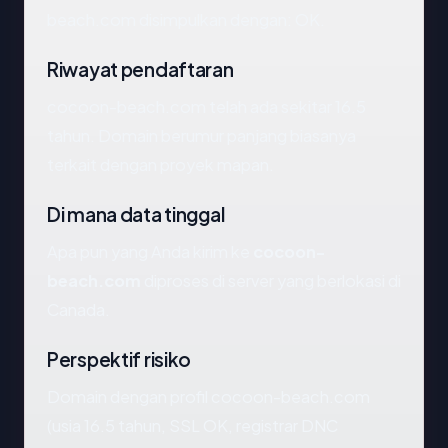
beach.com disimpulkan dengan: OK.
Riwayat pendaftaran
cocoon-beach.com telah ada sekitar 16.5
tahun. Domain berumur panjang biasanya
terkait dengan proyek mapan.
Di mana data tinggal
Apa pun yang Anda kirim ke
cocoon-
beach.com
diproses di server yang berlokasi di
Canada.
Perspektif risiko
Domain dengan profil cocoon-beach.com
(usia 16.5 tahun, SSL OK, registrar DNC