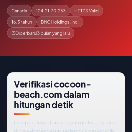
Canada
104.21.70.253
HTTPS Valid
16.5 tahun
DNC Holdings, Inc.
Diperbarui
3 bulan yang lalu
Verifikasi cocoon-
beach.com dalam
hitungan detik
Independen, otomatis, dan gratis — laporan
di bawah mencakup setiap titik data publik