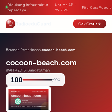
Didukung infrastruktur
Uptime API:
·
Fitur
Cara
Popule
tepercaya
99.95%
RadioeduGuard
Cek Gratis
Beranda
›
Pemeriksaan
›
cocoon-beach.com
cocoon-beach.com
#AFF42D15 · Sangat Aman
100
/ 100