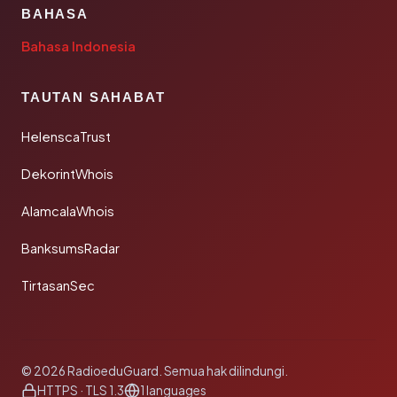
BAHASA
Bahasa Indonesia
TAUTAN SAHABAT
HelenscaTrust
DekorintWhois
AlamcalaWhois
BanksumsRadar
TirtasanSec
© 2026 RadioeduGuard. Semua hak dilindungi.
HTTPS · TLS 1.3
1 languages