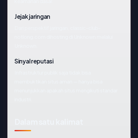
keamanan dasar.
Jejak jaringan
Dari perspektif jaringan, classic-club-
notlong.com dihosting di Unknown melalui
Unknown.
Sinyal reputasi
Infrastruktur publik saja tidak bisa
membuktikan situs aman — hanya bisa
menunjukkan apakah situs mengikuti standar
industri.
Dalam satu kalimat