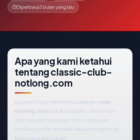
Diperbarui
3 bulan yang lalu
Apa yang kami ketahui
tentang classic-club-
notlong.com
Apakah Anda memeriksa
classic-club-
notlong.com
untuk transaksi, kemitraan,
atau sekadar rasa ingin tahu, ringkasan
catatan publik di bawah akan menghemat
beberapa pencarian.