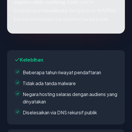
classic-club-notlong.com
saat ini
berperingkat
moderate
dengan skor
40/100
,
berdasarkan murni fakta infrastruktur publik.
Kelebihan
Beberapa tahun riwayat pendaftaran
Tidak ada tanda malware
Negara hosting selaras dengan audiens yang
dinyatakan
Diselesaikan via DNS rekursif publik