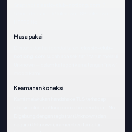
Snapshot
classic-club-notlong.com
: ?
tahun, dihosting di Unknown, ISP Unknown,
HTTPS No.
Masa pakai
Dihitung dari hari pendaftaran,
classic-club-
notlong.com
sudah ada sekitar ? tahun melalui
Unknown — dalam kategori kematangan "new"
model kami.
Keamanan koneksi
Kami melakukan handshake TLS terhadap
classic-club-notlong.com dan mendapat: No.
Digabung dengan registrar (Unknown) dan
negara (Unknown), ini memberi tampilan