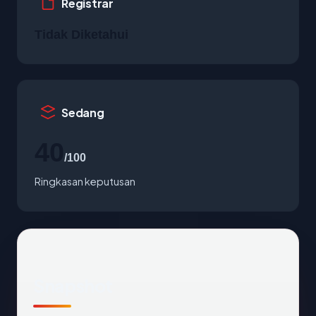
Registrar
Tidak Diketahui
Sedang
40
/100
Ringkasan keputusan
Snapshot