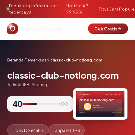
Didukung infrastruktur
Uptime API:
·
Fitur
Cara
Popule
tepercaya
99.95%
RadioeduGuard
Cek Gratis
Beranda
›
Pemeriksaan
›
classic-club-notlong.com
classic-club-notlong.com
#116883EB · Sedang
40
/ 100
Tidak Diketahui
Tanpa HTTPS