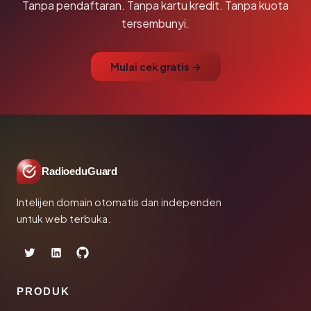
Tanpa pendaftaran. Tanpa kartu kredit. Tanpa kuota
tersembunyi.
Mulai cek gratis →
RadioeduGuard
Intelijen domain otomatis dan independen
untuk web terbuka.
PRODUK