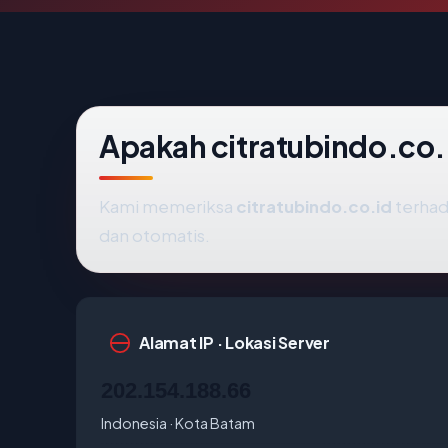
Apakah citratubindo.co
Kami memeriksa
citratubindo.co.id
terhad
dan otomatis.
Alamat IP · Lokasi Server
202.154.188.66
Indonesia · Kota Batam