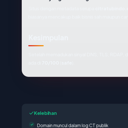
Situs dengan metadata serupa
citratubindo.
biasanya mencakup baik bisnis sah maupun ca
Kesimpulan
Setelah memadukan sinyal DNS, TLS, RDAP, d
ada di
70/100
(
safe
).
Kelebihan
Domain muncul dalam log CT publik