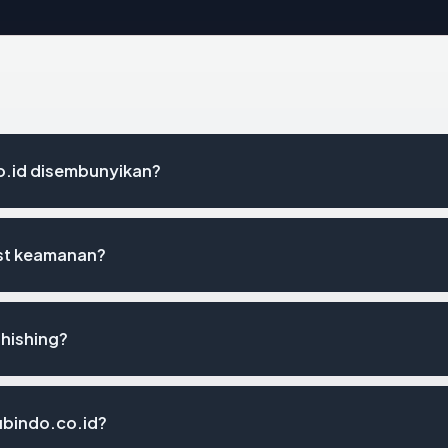
o.id disembunyikan?
ist keamanan?
phishing?
tubindo.co.id?