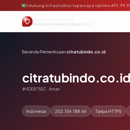
Didukung infrastruktur tepercaya
·
Uptime API: 99.
RadioeduGuard
PERIKSA APAKAH SEBUAH SITUS AMAN, TEPERCAYA, DAN TERVERIFIKASI DALAM HITUNGAN DETIK.
Beranda
›
Pemeriksaan
›
citratubindo.co.id
citratubindo.co.i
#4DE875EC · Aman
Indonesia
202.154.188.66
Tanpa HTTPS