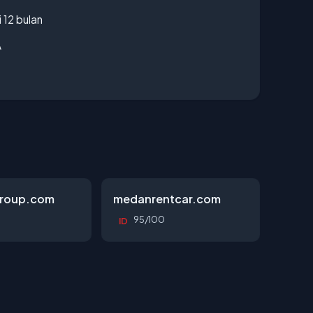
 12 bulan
A
roup.com
medanrentcar.com
95/100
ID