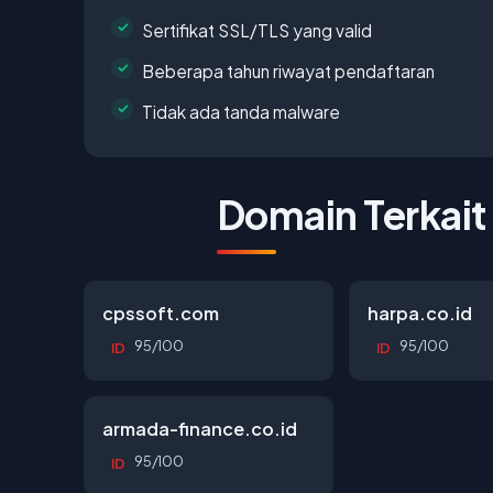
Sertifikat SSL/TLS yang valid
Beberapa tahun riwayat pendaftaran
Tidak ada tanda malware
Domain Terkait
cpssoft.com
harpa.co.id
95/100
95/100
ID
ID
armada-finance.co.id
95/100
ID