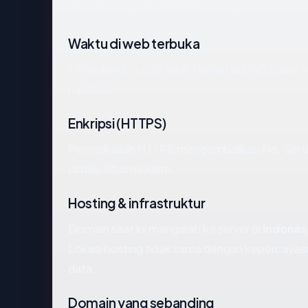
(No), dan registrar (PT Web Commerce Commu
Waktu di web terbuka
citratubindo.co.id telah terlihat di DNS publik
reputasi.
Enkripsi (HTTPS)
Pemeriksaan HTTPS mengembalikan No. Sertifi
dimiliki situs modern.
Hosting & infrastruktur
Domain saat ini mengarah ke server di
Indones
Lokasi hosting tidak sama dengan kepercayaan
data.
Domain yang sebanding