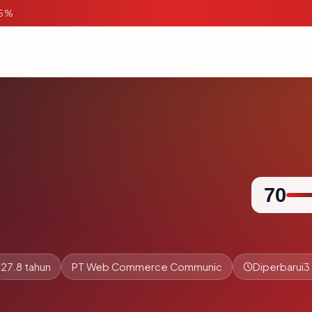
95%
d
70
27.8 tahun
PT Web Commerce Communic
Diperbarui
3