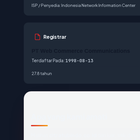
ISP / Penyedia:
Indonesia Network Information Center
Registrar
PT Web Commerce Communications
Terdaftar Pada:
1998-08-13
27.8 tahun
Apa yang kami amati
Melihat
citratubindo.co.id
dari luar, titik da