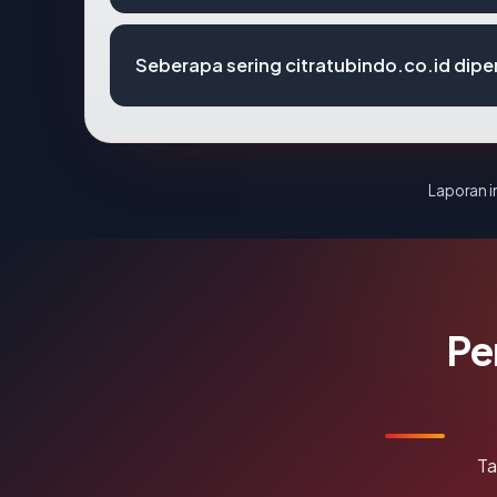
Seberapa sering citratubindo.co.id dipe
Laporan in
Pe
Ta