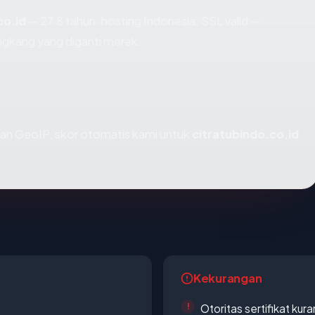
co.id
— 27.8 tahun, hosting Indonesia, SSL valid —
ngkang yang diganti merek.
an GeoIP, skor otomatis kami untuk
citratubindo.co.id
Kekurangan
Otoritas sertifikat ku