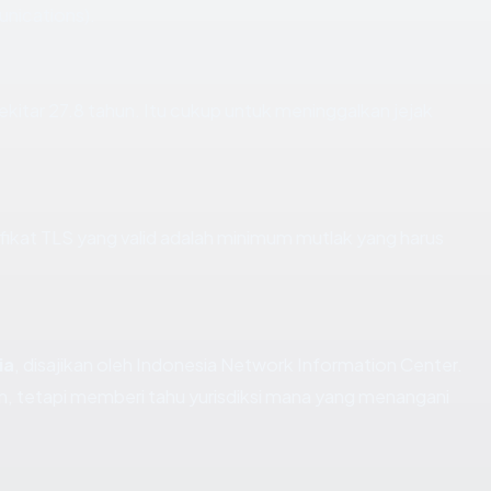
nications).
 sekitar 27.8 tahun. Itu cukup untuk meninggalkan jejak
kat TLS yang valid adalah minimum mutlak yang harus
ia
, disajikan oleh Indonesia Network Information Center.
, tetapi memberi tahu yurisdiksi mana yang menangani