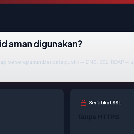
.id aman digunakan?
ap beberapa sumber data publik — DNS, SSL, RDAP —
Sertifikat SSL
Tanpa HTTPS