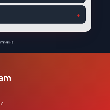
 finansial.
lam
yi.