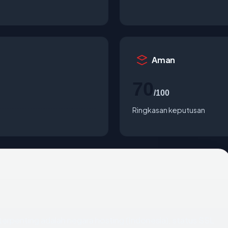
Aman
70
/100
Ringkasan keputusan
ta terpenting adalah negara hosting (Indonesia), status SSL