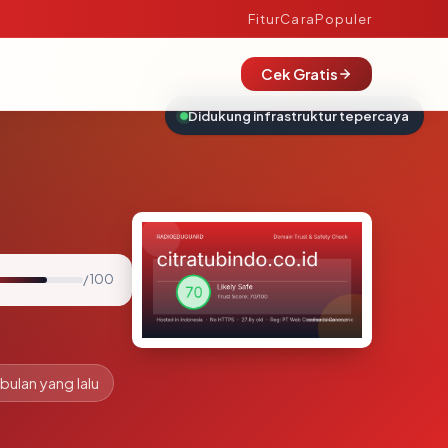
Fitur
Cara
Populer
Cek Gratis
Didukung infrastruktur tepercaya
/ 100
 bulan yang lalu