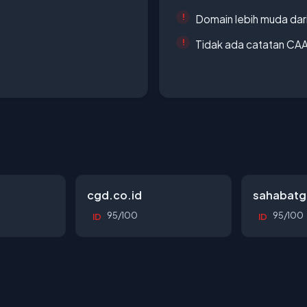
Domain lebih muda dari
Tidak ada catatan CA
cgd.co.id
sahabatg
95/100
95/100
ID
ID