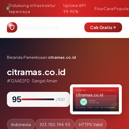
Didukung infrastruktur
Uptime API:
·
Fitur
Cara
Popule
tepercaya
99.95%
RadioeduGuard
Cek Gratis
Beranda
›
Pemeriksaan
›
citramas.co.id
citramas.co.id
#12AAE2FD · Sangat Aman
95
/ 100
Indonesia
103.150.194.93
HTTPS Valid