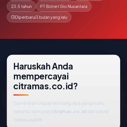
23.5 tahun
PT Biznet Gio Nusantara
Diperbarui
3 bulan yang lalu
Haruskah Anda
mempercayai
citramas.co.id?
Gambaran cepat tentang apa yang kami
ketahui tentang
citramas.co.id
dari sinyal
teknis publik.