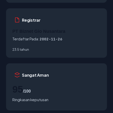
Registrar
PT Biznet Gio Nusantara
Terdaftar Pada:
2002-11-26
23.5 tahun
Sangat Aman
95
/100
Ringkasan keputusan