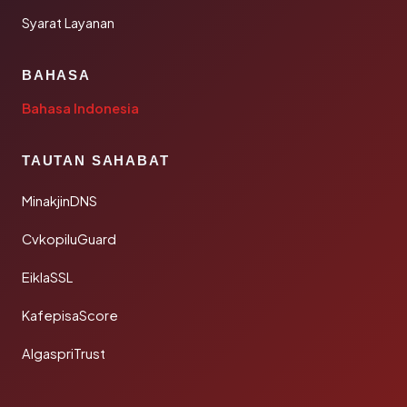
Syarat Layanan
BAHASA
Bahasa Indonesia
TAUTAN SAHABAT
MinakjinDNS
CvkopiluGuard
EiklaSSL
KafepisaScore
AlgaspriTrust