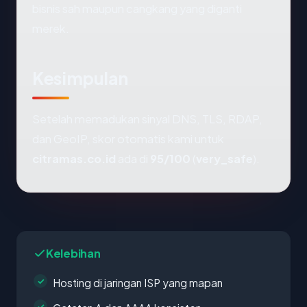
bisnis sah maupun cangkang yang diganti
merek.
Kesimpulan
Setelah memadukan sinyal DNS, TLS, RDAP,
dan GeoIP, skor otomatis kami untuk
citramas.co.id
ada di
95/100
(
very_safe
).
Kelebihan
Hosting di jaringan ISP yang mapan