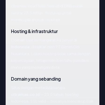
citramas.co.id telah terlihat di DNS publik
sekitar 23.5 tahun. Itu cukup untuk
meninggalkan jejak reputasi.
Hosting & infrastruktur
Domain saat ini mengarah ke server di
Indonesia
, disajikan oleh PT Biznet Gio
Nusantara. Lokasi hosting tidak sama dengan
kepercayaan, tetapi memberi tahu yurisdiksi
mana yang menangani data.
Domain yang sebanding
Situs dengan metadata serupa
citramas.co.id
— 23.5 tahun, hosting
Indonesia, SSL valid — biasanya mencakup baik