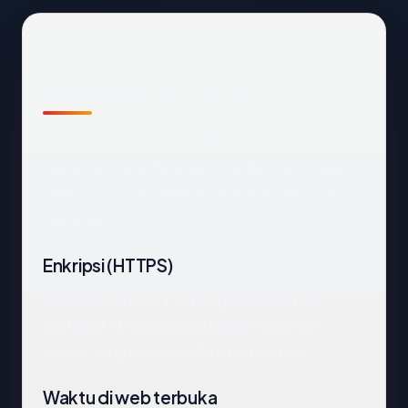
Apa yang kami amati
Melihat
citramas.co.id
dari luar, titik data
terpenting adalah negara hosting (Indonesia),
status SSL (OK), dan registrar (PT Biznet Gio
Nusantara).
Enkripsi (HTTPS)
Pemeriksaan HTTPS mengembalikan OK.
Sertifikat TLS yang valid adalah minimum
mutlak yang harus dimiliki situs modern.
Waktu di web terbuka