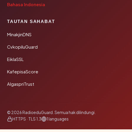
Bahasa Indonesia
TAUTAN SAHABAT
MinakjinDNS
CvkopiluGuard
EiklaSSL
KafepisaScore
AlgaspriTrust
© 2026 RadioeduGuard. Semua hak dilindungi.
HTTPS · TLS 1.3
1 languages