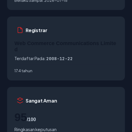
Berlaku Sampai:
2026-07-15
Registrar
Web Commerce Communications Limite
d
Terdaftar Pada:
2008-12-22
17.4 tahun
Sangat Aman
95
/100
Ringkasan keputusan