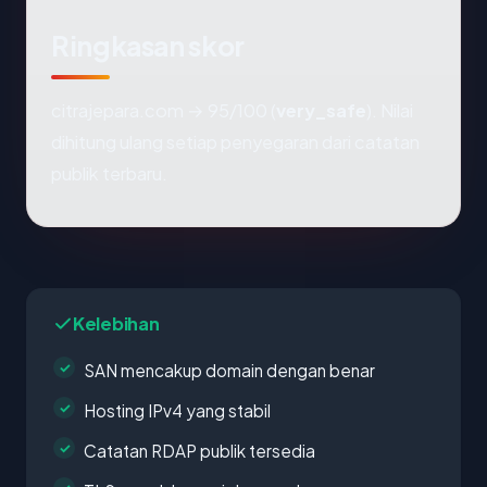
Ringkasan skor
citrajepara.com → 95/100 (
very_safe
). Nilai
dihitung ulang setiap penyegaran dari catatan
publik terbaru.
Kelebihan
SAN mencakup domain dengan benar
Hosting IPv4 yang stabil
Catatan RDAP publik tersedia