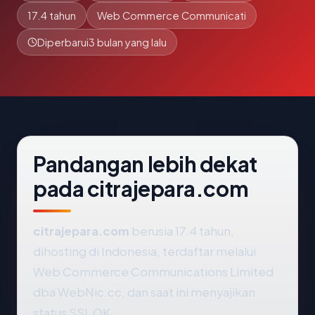
17.4 tahun
Web Commerce Communicati
Diperbarui
3 bulan yang lalu
Pandangan lebih dekat
pada citrajepara.com
citrajepara.com
berusia 17.4 tahun,
dihosting di Indonesia, terdaftar melalui
Web Commerce Communications Limited
dba WebNic.cc, dan saat ini menyajikan
status SSL OK.