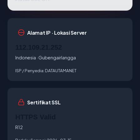
Alamat IP · Lokasi Server
112.109.21.252
Indonesia · Gubengairlangga
ISP / Penyedia:
DATAUTAMANET
Sertifikat SSL
HTTPS Valid
R12