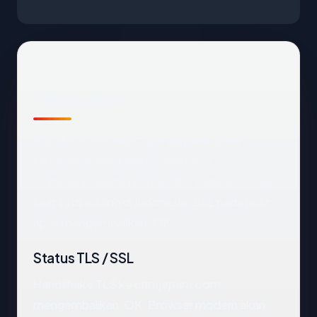
Fakta cepat
Sebelum mendalam:
citrajepara.com
terdaftar melalui Web Commerce
Communications Limited dba WebNic.cc dan
saat ini dihosting di Indonesia. SSL pada host
apex mengembalikan: OK.
Status TLS / SSL
Handshake TLS ke citrajepara.com
mengembalikan: OK. Browser modern akan