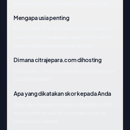
memperingatkan pengguna ketika ini gagal.
Mengapa usia penting
Rekam jejak 17.4 tahun bukan bukti legitimasi,
tetapi berarti
citrajepara.com
punya waktu
untuk mengakumulasi sinyal reputasi.
Di mana citrajepara.com dihosting
citrajepara.com dioperasikan dari Indonesia via
DATAUTAMANET.
Apa yang dikatakan skor kepada Anda
Skor kepercayaan otomatis citrajepara.com
mencerminkan apakah ia mengikuti praktik
infrastruktur standar.