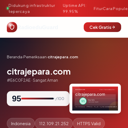
Didukung infrastruktur
Uptime API:
·
Fitur
Cara
Popule
tepercaya
99.95%
RadioeduGuard
Cek Gratis
Beranda
›
Pemeriksaan
›
citrajepara.com
citrajepara.com
#E6C0F2AE · Sangat Aman
95
/ 100
Indonesia
112.109.21.252
HTTPS Valid