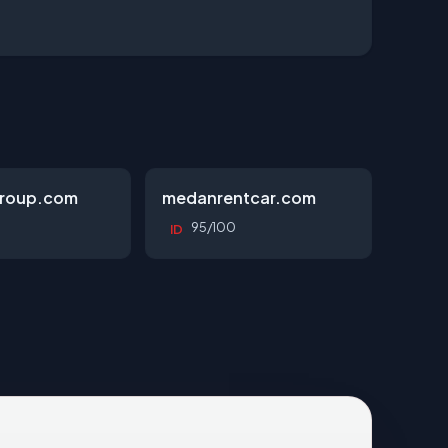
roup.com
medanrentcar.com
95/100
ID