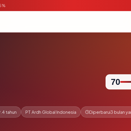
95%
70
9.4 tahun
PT Ardh Global Indonesia
Diperbarui
3 bulan ya