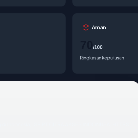
Aman
70
/100
Ringkasan keputusan
ing di Indonesia, ISP PT CITRA AKSES INDONUSA, HTTPS