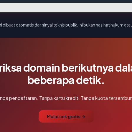
i dibuat otomatis dari sinyal teknis publik. Ini bukan nasihat hukum atau
riksa domain berikutnya da
beberapa detik.
npa pendaftaran. Tanpa kartu kredit. Tanpa kuota tersembun
Mulai cek gratis →