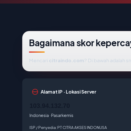
Bagaimana skor keperca
Mencari
citraindo.com
? Di bawah adalah sn
Alamat IP · Lokasi Server
103.94.132.70
Indonesia · Pasarkemis
ISP / Penyedia:
PT CITRA AKSES INDONUSA