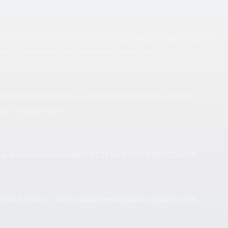
aindo.com dan mendapat: No. Digabung dengan registrar
sia), ini memberi tampilan keamanan dasar.
sudah ada sekitar 9.4 tahun melalui PT Ardh Global
ure" model kami.
sting di Indonesia melalui PT CITRA AKSES INDONUSA.
kan situs aman — hanya bisa menunjukkan apakah situs