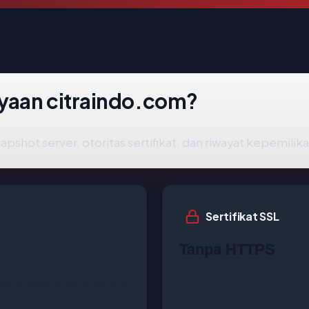
yaan citraindo.com?
apshot server, otoritas sertifikat, dan riwayat kepemilika
Sertifikat SSL
Tanpa HTTPS