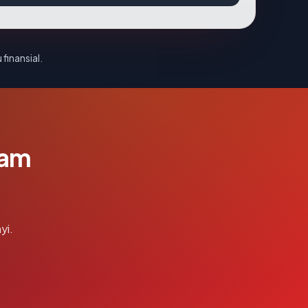
 finansial.
lam
yi.