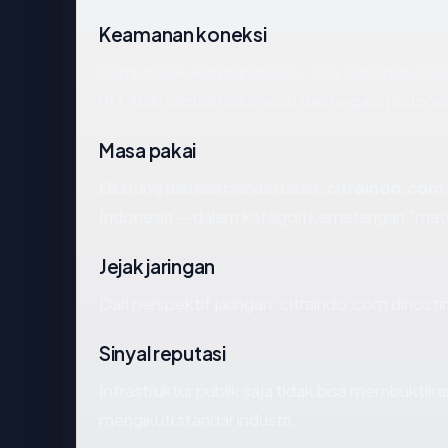
Keamanan koneksi
Kami melakukan handshake TLS terhadap citr
(PT Ardh Global Indonesia) dan negara (Indone
Masa pakai
Dihitung dari hari pendaftaran,
citraindo.com
Indonesia — dalam kategori kematangan "mat
Jejak jaringan
Dari perspektif jaringan, citraindo.com diho
Sinyal reputasi
Infrastruktur publik saja tidak bisa membukti
mengikuti standar industri.