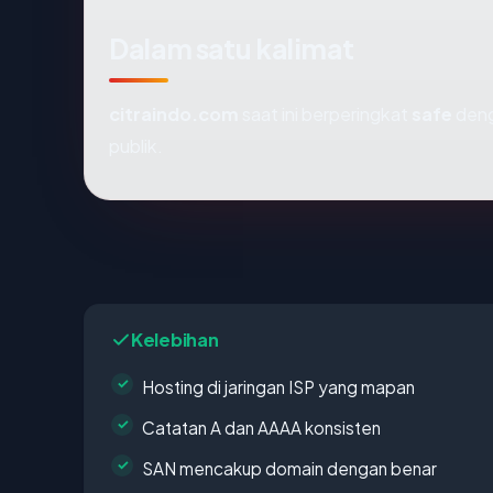
Dalam satu kalimat
citraindo.com
saat ini berperingkat
safe
deng
publik.
Kelebihan
Hosting di jaringan ISP yang mapan
Catatan A dan AAAA konsisten
SAN mencakup domain dengan benar