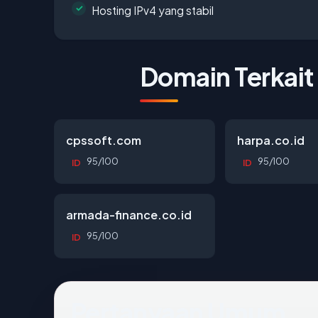
Hosting IPv4 yang stabil
Domain Terkait
cpssoft.com
harpa.co.id
95/100
95/100
ID
ID
armada-finance.co.id
95/100
ID
Pertanyaan Umum