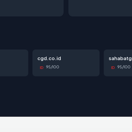
cgd.co.id
sahabatg
95/100
95/100
ID
ID