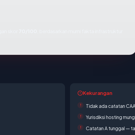
an skor
70/100
, berdasarkan murni fakta infrastruktur
Kekurangan
Tidak ada catatan CA
Yurisdiksi hosting mun
Catatan A tunggal — ta