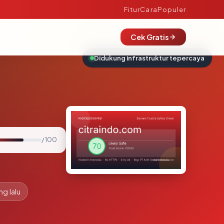
Fitur
Cara
Populer
Cek Gratis
Didukung infrastruktur tepercaya
/ 100
ng lalu