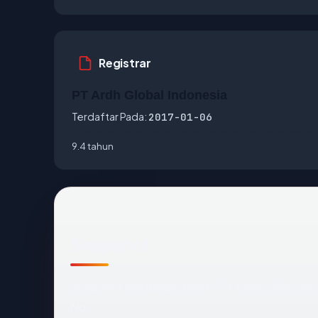
Registrar
PT Ardh Global Indonesia
Terdaftar Pada:
2017-01-06
9.4 tahun
Snapshot
Snapshot
citraindo.com
: 9.4 tahun, dihost
No.