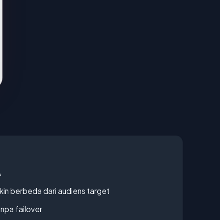
A
gkin berbeda dari audiens target
npa failover