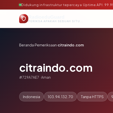
Didukung infrastruktur tepercaya
·
Uptime API: 99.
RadioeduGuard
PERIKSA APAKAH SEBUAH SITUS AMAN, TEPERCAYA, DAN TERVERIFIKASI DALAM HITUNGAN DETIK.
Beranda
›
Pemeriksaan
›
citraindo.com
citraindo.com
#729A7AE7 · Aman
Indonesia
103.94.132.70
Tanpa HTTPS