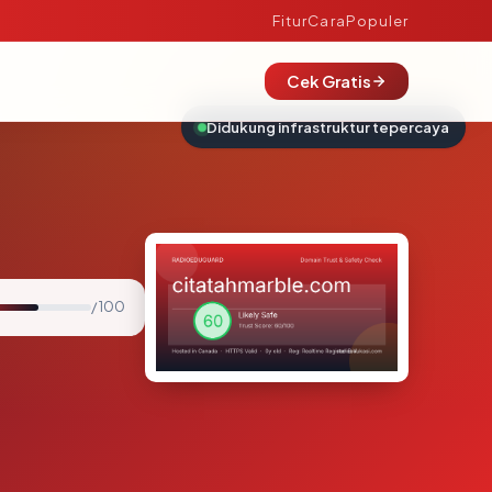
Fitur
Cara
Populer
Cek Gratis
Didukung infrastruktur tepercaya
/ 100