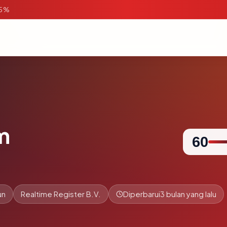
95%
m
60
un
Realtime Register B.V.
Diperbarui
3 bulan yang lalu