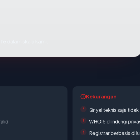
afe
dalam skala kami.
Kekurangan
Sinyal teknis saja tid
alid
WHOIS dilindungi priva
Registrar berbasis di l