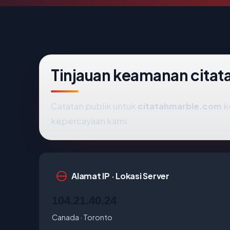
Tinjauan keamanan cita
Catatan publik untuk
citatahmarble.com
k
kepercayaan kami.
Alamat IP · Lokasi Server
104.21.40.24
Canada · Toronto