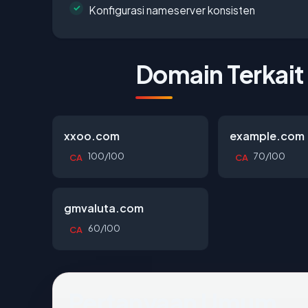
Konfigurasi nameserver konsisten
Domain Terkait
xxoo.com
example.com
100/100
70/100
CA
CA
gmvaluta.com
60/100
CA
Pertanyaan Umum