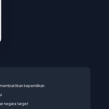
ak membuktikan kepemilikan
si
uar negara target