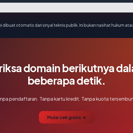
i dibuat otomatis dari sinyal teknis publik. Ini bukan nasihat hukum atau
riksa domain berikutnya da
beberapa detik.
npa pendaftaran. Tanpa kartu kredit. Tanpa kuota tersembun
Mulai cek gratis →