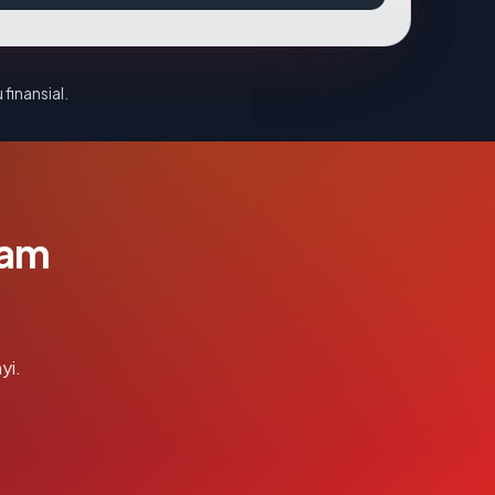
 finansial.
lam
yi.