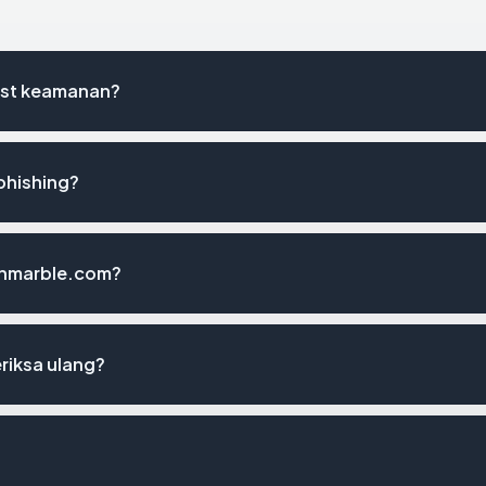
ist keamanan?
phishing?
tahmarble.com?
riksa ulang?