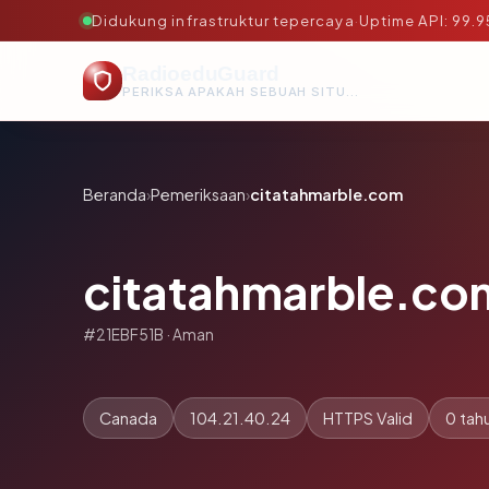
Didukung infrastruktur tepercaya
·
Uptime API: 99.
RadioeduGuard
PERIKSA APAKAH SEBUAH SITUS AMAN, TEPERCAYA, DAN TERVERIFIKASI DALAM HITUNGAN DETIK.
Beranda
›
Pemeriksaan
›
citatahmarble.com
citatahmarble.co
#21EBF51B · Aman
Canada
104.21.40.24
HTTPS Valid
0 tah