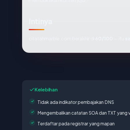
membuktikan konten jujur.
Intinya
citatahmarble.com berakhir di
60/100
— itu
s
Kelebihan
Tidak ada indikator pembajakan DNS
Mengembalikan catatan SOA dan TXT yang v
Terdaftar pada registrar yang mapan