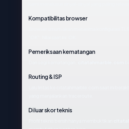
kami menelusuri sinyal-sinyal yang paling releva
Kompatibilitas browser
Browser umum akan menerima konfigurasi TLS
"OK". Nilai saat ini: OK.
Pemeriksaan kematangan
Dari segi kematangan,
citatahmarble.com
be
Routing & ISP
Lalu lintas ke citatahmarble.com saat ini berakhi
yang menjalankan traceroute.
Di luar skor teknis
Profil teknis bersih hanya membuktikan
citat