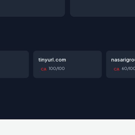
tinyurl.com
nasarigr
100/100
60/10
CA
CA