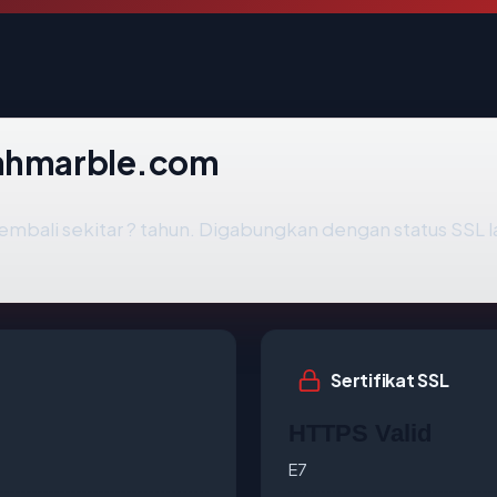
tahmarble.com
embali sekitar ? tahun. Digabungkan dengan status SSL
Sertifikat SSL
HTTPS Valid
E7