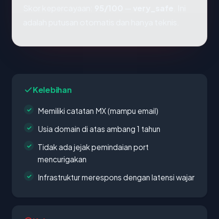
Skor kepercayaan:
95/100
—
very_safe
. Ini
adalah putusan otomatis dan hanya teknis.
Kelebihan
Memiliki catatan MX (mampu email)
Usia domain di atas ambang 1 tahun
Tidak ada jejak pemindaian port
mencurigakan
Infrastruktur merespons dengan latensi wajar