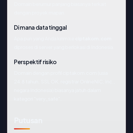
Domain berumur panjang biasanya terkait
dengan proyek mapan.
Di mana data tinggal
Apa pun yang Anda kirim ke
ciptakom.com
diproses di server yang berlokasi di Indonesia.
Perspektif risiko
Domain dengan profil ciptakom.com (usia
24.8 tahun, SSL OK, registrar OnlineNIC, Inc.,
negara Indonesia) biasanya jatuh dalam
kategori "very_safe".
Putusan