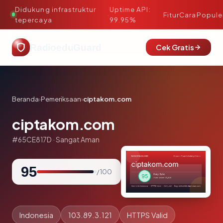
Didukung infrastruktur
Uptime API:
·
Fitur
Cara
Popule
tepercaya
99.95%
RadioeduGuard
Cek Gratis
Beranda
›
Pemeriksaan
›
ciptakom.com
ciptakom.com
#65CE817D · Sangat Aman
95
/ 100
Indonesia
103.89.3.121
HTTPS Valid