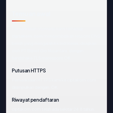
Temuan awal
Pemeriksaan otomatis kami terhadap
ciptakom.com
mengembalikan respons DNS
bersih yang mengarah ke Indonesia, disajikan
oleh PT Biznet Gio Nusantara, dengan
handshake TLS merespons OK.
Putusan HTTPS
Pemeriksaan HTTPS kami ke ciptakom.com
disimpulkan dengan: OK.
Riwayat pendaftaran
ciptakom.com telah ada sekitar 24.8 tahun.