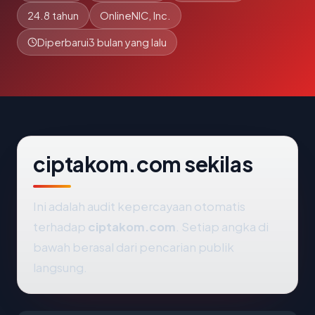
24.8 tahun
OnlineNIC, Inc.
Diperbarui
3 bulan yang lalu
ciptakom.com sekilas
Ini adalah audit kepercayaan otomatis
terhadap
ciptakom.com
. Setiap angka di
bawah berasal dari pencarian publik
langsung.