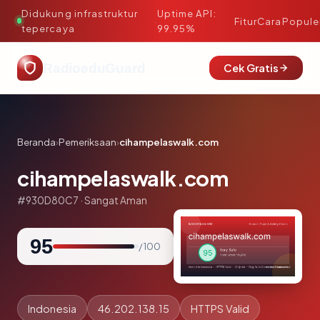
Didukung infrastruktur
Uptime API:
·
Fitur
Cara
Popule
tepercaya
99.95%
RadioeduGuard
Cek Gratis
Beranda
›
Pemeriksaan
›
cihampelaswalk.com
cihampelaswalk.com
#930D80C7 · Sangat Aman
95
/ 100
Indonesia
46.202.138.15
HTTPS Valid