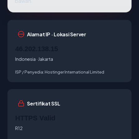
bawah.
Alamat IP · Lokasi Server
46.202.138.15
Indonesia · Jakarta
ISP / Penyedia:
Hostinger International Limited
Sertifikat SSL
HTTPS Valid
R12