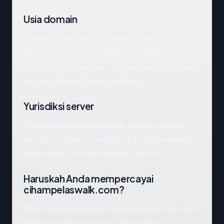
Usia domain
Domain telah terdaftar selama sekitar 21.1
tahun, yang menempatkannya dalam kategori
kematangan "mature". Domain yang lebih tua
secara statistik kurang berisiko.
Yurisdiksi server
IP di balik
cihampelaswalk.com
berada di
Indonesia, pada infrastruktur yang disediakan
oleh Hostinger International Limited.
Haruskah Anda mempercayai
cihampelaswalk.com?
Skor kami murni teknis. Situs dengan SSL valid,
beberapa tahun riwayat, dan registrar