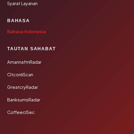
Syarat Layanan
BAHASA
Bahasa Indonesia
TAUTAN SAHABAT
AmannafmRadar
CltconliScan
GreatcryRadar
BanksumsRadar
CoffeeclSec