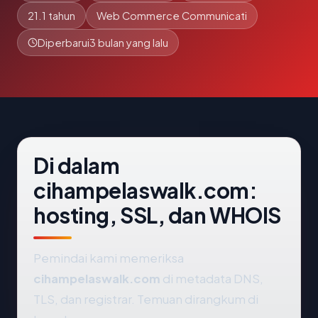
21.1 tahun
Web Commerce Communicati
Diperbarui
3 bulan yang lalu
Di dalam
cihampelaswalk.com:
hosting, SSL, dan WHOIS
Pemindai kami memeriksa
cihampelaswalk.com
di metadata DNS,
TLS, dan registrar. Temuan dirangkum di