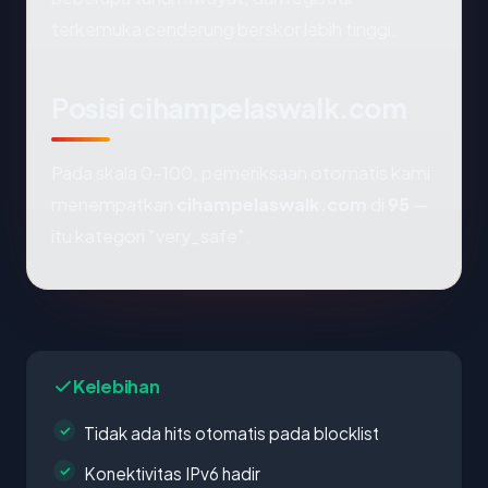
terkemuka cenderung berskor lebih tinggi.
Posisi cihampelaswalk.com
Pada skala 0-100, pemeriksaan otomatis kami
menempatkan
cihampelaswalk.com
di
95
—
itu kategori "very_safe".
Kelebihan
Tidak ada hits otomatis pada blocklist
Konektivitas IPv6 hadir