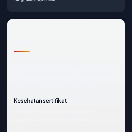
Sekilas
Cara tercepat membaca
cihampelaswalk.com
: negara Indonesia, usia
21.1 tahun, SSL OK, registrar Web Commerce
Communications Limited dba WebNic.cc.
Kesehatan sertifikat
Sertifikat yang saat ini disajikan oleh
cihampelaswalk.com
dipecahkan sebagai:
OK.