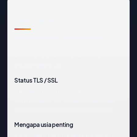
Fakta cepat
Sebelum mendalam:
chandibali.com
terdaftar melalui Dynadot Inc dan saat ini
dihosting di Canada. SSL pada host apex
mengembalikan: OK.
Status TLS / SSL
Handshake TLS ke chandibali.com
mengembalikan: OK. Browser modern akan
memperingatkan pengguna ketika ini gagal.
Mengapa usia penting
Rekam jejak 2 tahun bukan bukti legitimasi,