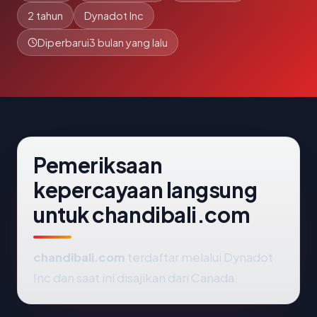
2 tahun
Dynadot Inc
Diperbarui
3 bulan yang lalu
Pemeriksaan
kepercayaan langsung
untuk chandibali.com
chandibali.com
terdaftar melalui Dynadot
Inc dan saat ini disajikan dari Canada.