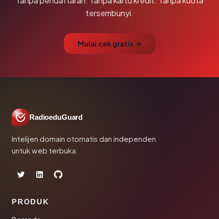
Tanpa pendaftaran. Tanpa kartu kredit. Tanpa kuota
tersembunyi.
Mulai cek gratis →
RadioeduGuard
Intelijen domain otomatis dan independen
untuk web terbuka.
PRODUK