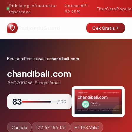
Didukung infrastruktur
Uptime API:
·
Fitur
Cara
Popule
tepercaya
99.95%
RadioeduGuard
Cek Gratis
Beranda
›
Pemeriksaan
›
chandibali.com
chandibali.com
#AC200466 · Sangat Aman
83
/ 100
Canada
172.67.156.131
HTTPS Valid