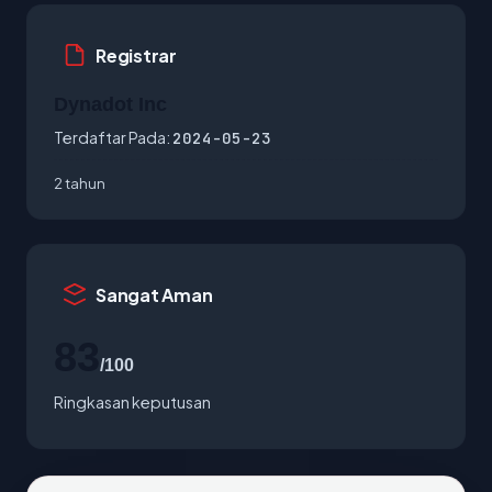
Registrar
Dynadot Inc
Terdaftar Pada:
2024-05-23
2 tahun
Sangat Aman
83
/100
Ringkasan keputusan