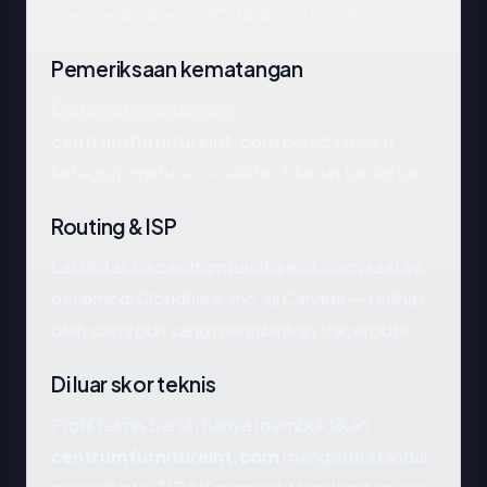
mengembalikan "OK". Nilai saat ini: OK.
Pemeriksaan kematangan
Dari segi kematangan,
centrumfurnitureint.com
berada dalam
kategori "mature" — sekitar 6 tahun terdaftar.
Routing & ISP
Lalu lintas ke centrumfurnitureint.com saat ini
berakhir di Cloudflare, Inc. di Canada — terlihat
oleh siapa pun yang menjalankan traceroute.
Di luar skor teknis
Profil teknis bersih hanya membuktikan
centrumfurnitureint.com
mengikuti standar