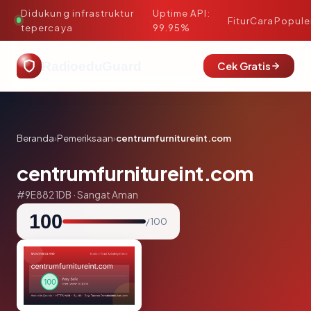
Didukung infrastruktur
Uptime API:
·
Fitur
Cara
Popule
tepercaya
99.95%
RadioeduGuard
Cek Gratis
Beranda
›
Pemeriksaan
›
centrumfurnitureint.com
centrumfurnitureint.com
#9E8821DB · Sangat Aman
100
/ 100