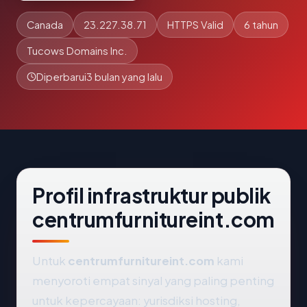
Canada
23.227.38.71
HTTPS Valid
6 tahun
Tucows Domains Inc.
Diperbarui
3 bulan yang lalu
Profil infrastruktur publik
centrumfurnitureint.com
Untuk
centrumfurnitureint.com
kami
menyoroti empat sinyal yang paling penting
untuk kepercayaan: yurisdiksi hosting,