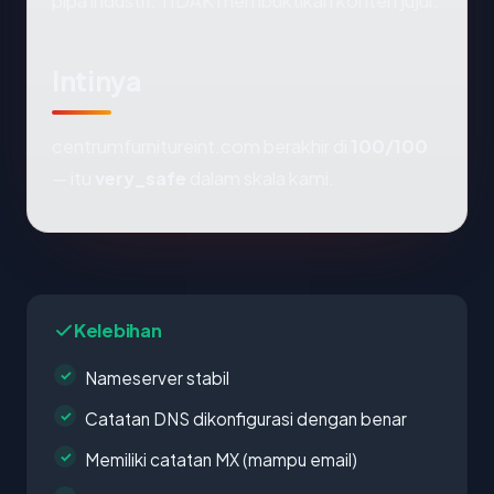
pipa industri. TIDAK membuktikan konten jujur.
Intinya
centrumfurnitureint.com berakhir di
100/100
— itu
very_safe
dalam skala kami.
Kelebihan
Nameserver stabil
Catatan DNS dikonfigurasi dengan benar
Memiliki catatan MX (mampu email)