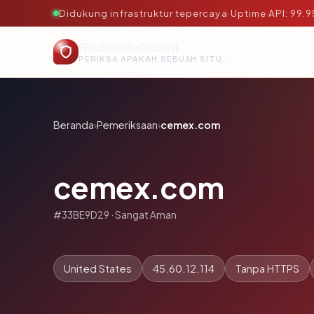
Didukung infrastruktur tepercaya
·
Uptime API: 99.
RadioeduGuard
PERIKSA APAKAH SEBUAH SITUS AMAN, TEPERCAYA, DAN TERVERIFIKASI DALAM HITUNGAN DETIK.
Beranda
›
Pemeriksaan
›
cemex.com
cemex.com
#33BE9D29 · Sangat Aman
United States
45.60.12.114
Tanpa HTTPS