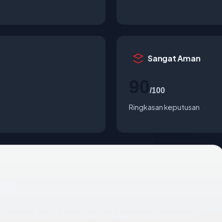
Sangat Aman
90
/100
Ringkasan keputusan
com
inasional yang dikenal luas sebagai produsen semen,