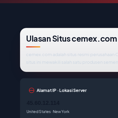
Ulasan Situs cemex.co
cemex.com adalah situs resmi perusahaan C
situs ini mewakili salah satu produsen se
Alamat IP · Lokasi Server
45.60.12.114
United States · New York