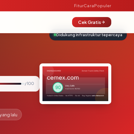
Fitur
Cara
Populer
Cek Gratis
Didukung infrastruktur tepercaya
/ 100
yang lalu