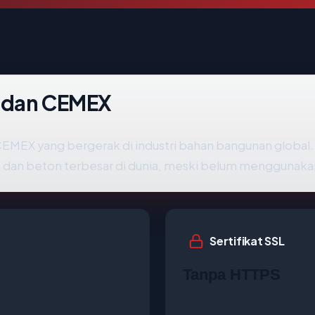
m dan CEMEX
EMEX yang bergerak di industri bahan bangunan global.
men dan beton terbesar di dunia, meski belum menggunak
Sertifikat SSL
Tanpa HTTPS