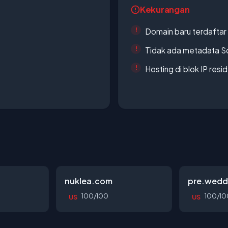
Kekurangan
Domain baru terdaftar
Tidak ada metadata S
Hosting di blok IP resi
nuklea.com
pre.wedd
100/100
100/10
US
US