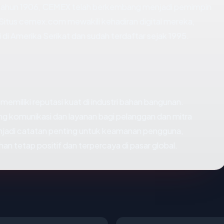
da tahun 1906, CEMEX telah berkembang menjadi pemimpin
 Situs cemex.com mewakili kehadiran digital mereka,
 di Amerika Serikat dan sudah terdaftar sejak 1995.
miliki reputasi kuat di industri bahan bangunan.
 komunikasi dan layanan bagi pelanggan dan mitra
menjadi catatan penting untuk keamanan pengguna,
n tetap positif dan terpercaya di pasar global.