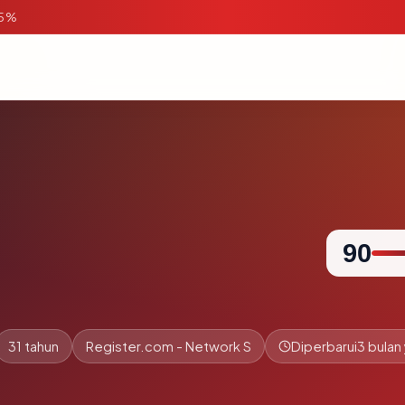
95%
90
31 tahun
Register.com - Network S
Diperbarui
3 bulan 