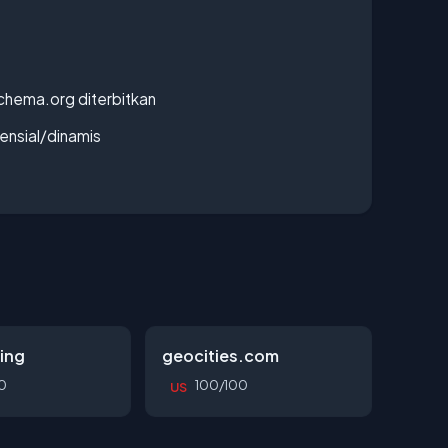
chema.org diterbitkan
densial/dinamis
ing
geocities.com
0
100/100
US