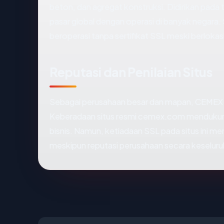
beton, dan agregat konstruksi. Didirikan pa
pasar global dengan operasi di banyak negara.
beroperasi tanpa sertifikat SSL meski berlokasi
Reputasi dan Penilaian Situs
Sebagai perusahaan besar dan mapan, CEMEX me
Keberadaan situs resmi cemex.com mendukung
bisnis. Namun, ketiadaan SSL pada situs ini 
meskipun reputasi perusahaan secara keseluruha