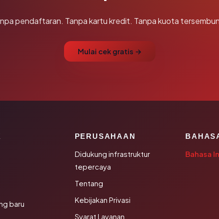
npa pendaftaran. Tanpa kartu kredit. Tanpa kuota tersembun
Mulai cek gratis →
K
PERUSAHAAN
BAHAS
Didukung infrastruktur
Bahasa I
tepercaya
Tentang
Kebijakan Privasi
ng baru
Syarat Layanan