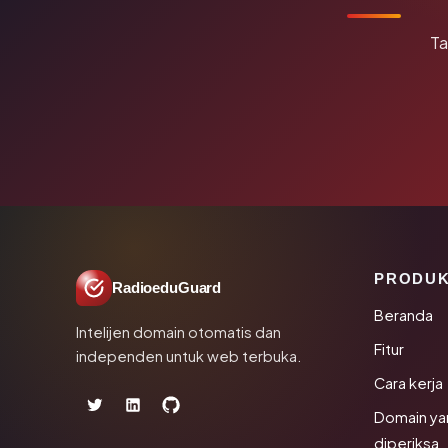
Ta
PRODU
RadioeduGuard
Beranda
Intelijen domain otomatis dan
Fitur
independen untuk web terbuka.
Cara kerja
Domain ya
diperiksa