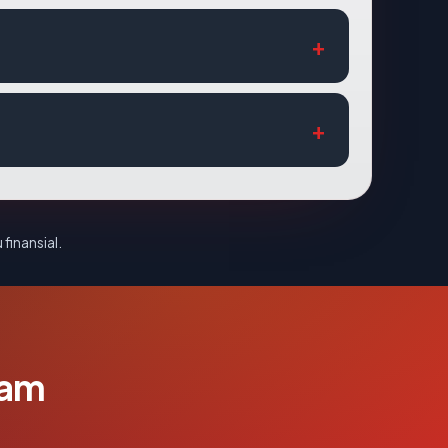
 finansial.
lam