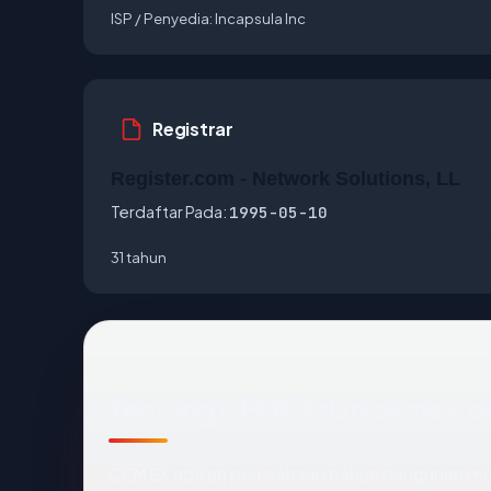
ISP / Penyedia:
Incapsula Inc
Registrar
Register.com - Network Solutions, LL
Terdaftar Pada:
1995-05-10
31 tahun
Tentang CEMEX dan cemex.
CEMEX adalah perusahaan bahan bangunan mult