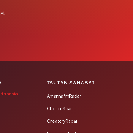
yi.
A
TAUTAN SAHABAT
ndonesia
AmannafmRadar
CltconliScan
GreatcryRadar