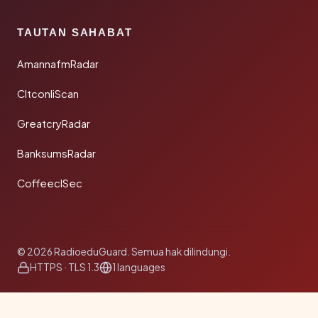
TAUTAN SAHABAT
AmannafmRadar
CltconliScan
GreatcryRadar
BanksumsRadar
CoffeeclSec
© 2026 RadioeduGuard. Semua hak dilindungi.
HTTPS · TLS 1.3
1 languages