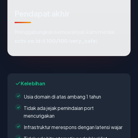
Pendapat akhir
Menggabungkan semua sinyal, kami menilai
cctv.co.id
di
100/100
(
very_safe
).
Kelebihan
Usia domain di atas ambang 1 tahun
Tidak ada jejak pemindaian port
mencurigakan
Infrastruktur merespons dengan latensi wajar