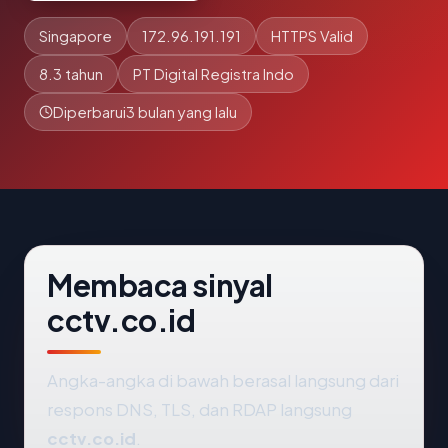
Singapore
172.96.191.191
HTTPS Valid
8.3 tahun
PT Digital Registra Indo
Diperbarui
3 bulan yang lalu
Membaca sinyal
cctv.co.id
Angka-angka di bawah berasal langsung dari
respons DNS, TLS, dan RDAP langsung
cctv.co.id
.