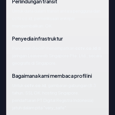
Perlindungan transit
Untuk data dalam transit antara pengguna dan
cctv.co.id, pemeriksaan enkripsi
mengembalikan: OK.
Penyedia infrastruktur
Pencarian GeoIP menempatkan
cctv.co.id
di
jaringan Leaseweb Singapore Pte. Ltd., secara
geografis di Singapore.
Bagaimana kami membaca profil ini
Untuk
cctv.co.id
, gambaran gabungan (8.3
tahun, SSL OK, hosting Singapore,
pendaftaran PT Digital Registra Indonesia)
jatuh dalam pita "very_safe".