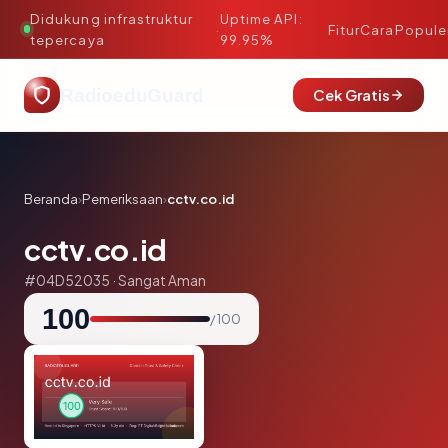
Didukung infrastruktur
Uptime API:
·
Fitur
Cara
Popule
tepercaya
99.95%
RadioeduGuard
Cek Gratis
Beranda
›
Pemeriksaan
›
cctv.co.id
cctv.co.id
#04D52035 · Sangat Aman
100
/ 100