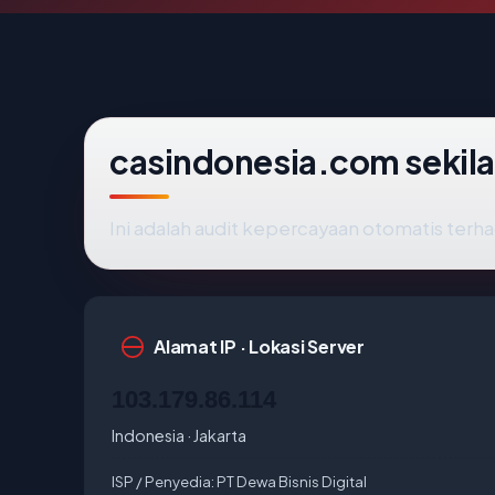
casindonesia.com sekil
Ini adalah audit kepercayaan otomatis ter
Alamat IP · Lokasi Server
103.179.86.114
Indonesia · Jakarta
ISP / Penyedia:
PT Dewa Bisnis Digital