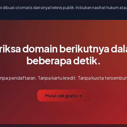
i dibuat otomatis dari sinyal teknis publik. Ini bukan nasihat hukum atau
riksa domain berikutnya da
beberapa detik.
npa pendaftaran. Tanpa kartu kredit. Tanpa kuota tersembun
Mulai cek gratis →