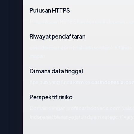
Putusan HTTPS
Pemeriksaan HTTPS kami ke casindonesia.com
Riwayat pendaftaran
casindonesia.com telah ada sekitar 6.9 tahun
mapan.
Di mana data tinggal
Apa pun yang Anda kirim ke
casindonesia.co
Perspektif risiko
Domain dengan profil casindonesia.com (usia 
Indonesia) biasanya jatuh dalam kategori "very