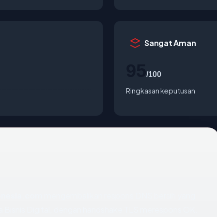
Sangat Aman
95
/100
Ringkasan keputusan
onesia.com
mengembalikan respons DNS bersih yang
a Bisnis Digital, dengan handshake TLS merespons OK.