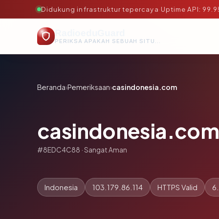
Didukung infrastruktur tepercaya
·
Uptime API: 99.
RadioeduGuard
PERIKSA APAKAH SEBUAH SITUS AMAN, TEPERCAYA, DAN TERVERIFIKASI DALAM HITUNGAN DETIK.
Beranda
›
Pemeriksaan
›
casindonesia.com
casindonesia.co
#8EDC4C88 · Sangat Aman
Indonesia
103.179.86.114
HTTPS Valid
6