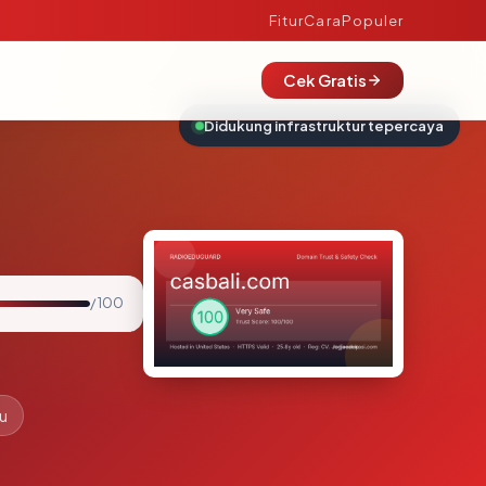
Fitur
Cara
Populer
Cek Gratis
Didukung infrastruktur tepercaya
/ 100
lu