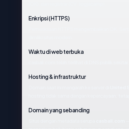
(OK), dan registrar (CV. Jogjacamp).
Enkripsi (HTTPS)
Pemeriksaan HTTPS mengembalikan OK. Sertifi
dimiliki situs modern.
Waktu di web terbuka
casbali.com telah terlihat di DNS publik sekita
Hosting & infrastruktur
Domain saat ini mengarah ke server di
United 
hosting tidak sama dengan kepercayaan, tetap
Domain yang sebanding
Situs dengan metadata serupa
casbali.com
—