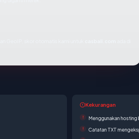
ng diganti merek.
an GeoIP, skor otomatis kami untuk
casbali.com
ada di
Kekurangan
Menggunakan hosting 
Catatan TXT mengeksp