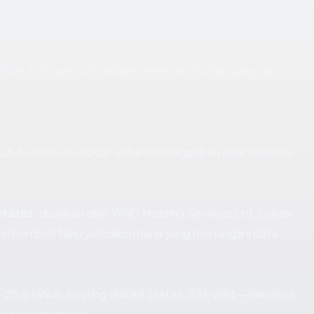
kat TLS yang valid adalah minimum mutlak yang harus
r 25.8 tahun. Itu cukup untuk meninggalkan jejak reputasi.
States
, disajikan oleh WHG Hosting Services Ltd. Lokasi
i memberi tahu yurisdiksi mana yang menangani data.
 25.8 tahun, hosting United States, SSL valid — biasanya