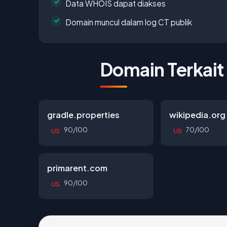
Data WHOIS dapat diakses
Domain muncul dalam log CT publik
Domain Terkait
gradle.properties
wikipedia.org
90/100
70/100
US
US
primarent.com
90/100
US