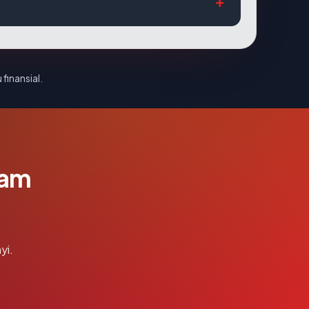
 finansial.
lam
yi.