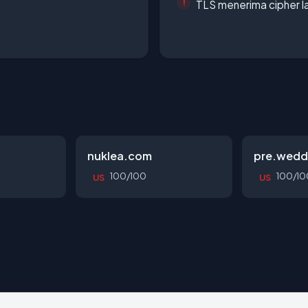
TLS menerima cipher 
nuklea.com
pre.wedd
100/100
100/10
US
US