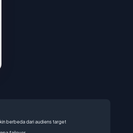
gkin berbeda dari audiens target
npa failover