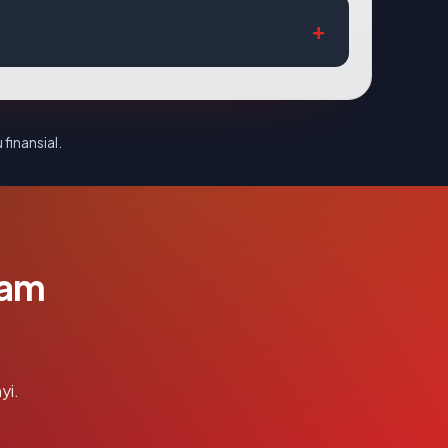
 finansial.
lam
yi.