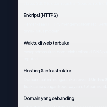
status SSL (No), dan registrar (Spaceship, Inc.)
Enkripsi (HTTPS)
Pemeriksaan HTTPS mengembalikan No. Sertifi
dimiliki situs modern.
Waktu di web terbuka
casapadmasuites.com telah terlihat di DNS publ
reputasi.
Hosting & infrastruktur
Domain saat ini mengarah ke server di
United 
tidak sama dengan kepercayaan, tetapi member
Domain yang sebanding