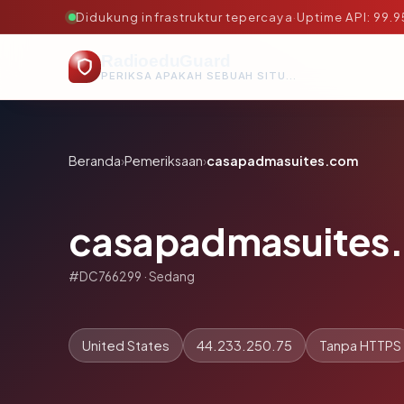
Didukung infrastruktur tepercaya
·
Uptime API: 99.
RadioeduGuard
PERIKSA APAKAH SEBUAH SITUS AMAN, TEPERCAYA, DAN TERVERIFIKASI DALAM HITUNGAN DETIK.
Beranda
›
Pemeriksaan
›
casapadmasuites.com
casapadmasuites
#DC766299 · Sedang
United States
44.233.250.75
Tanpa HTTPS