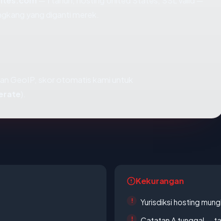
ites.com
— 1 tahun, hosting United States, SSL valid —
ngkang yang diganti merek.
an GeoIP, skor otomatis kami untuk
erate
).
Kekurangan
Yurisdiksi hosting mun
Catatan A tunggal — ta