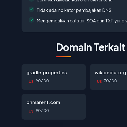
Tidak ada indikator pembajakan DNS
Mengembalikan catatan SOA dan TXT yang v
Domain Terkait
gradle.properties
wikipedia.org
90/100
70/100
US
US
primarent.com
90/100
US