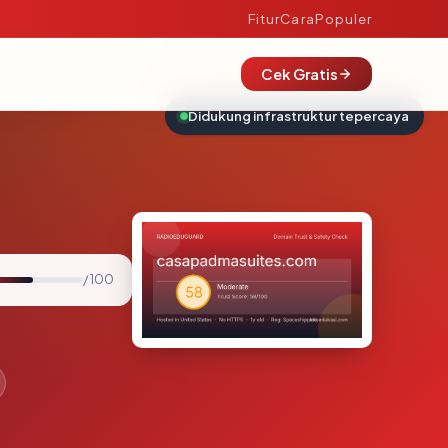
Fitur
Cara
Populer
Cek Gratis
Didukung infrastruktur tepercaya
/ 100