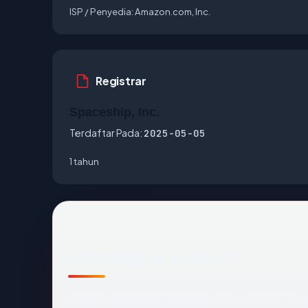
ISP / Penyedia:
Amazon.com, Inc.
Registrar
Spaceship, Inc.
Terdaftar Pada:
2025-05-05
1 tahun
Apa yang kami amati
Melihat
casapadmasuites.com
dari luar, tit