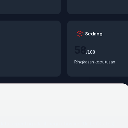
Sedang
58
/100
Ringkasan keputusan
ik data terpenting adalah negara hosting (United States),