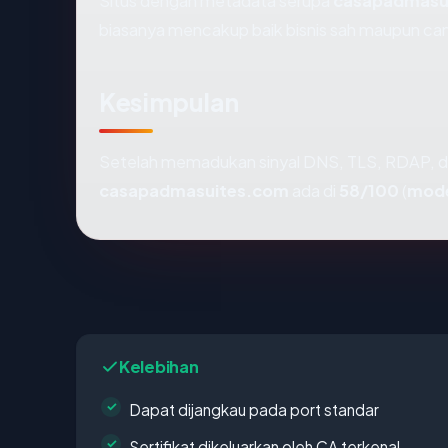
Situs dengan metadata serupa
casapadmasu
biasanya mencakup baik bisnis sah maupun ca
Kesimpulan
Setelah memadukan sinyal DNS, TLS, RDAP, d
casapadmasuites.com
ada di
58/100
(
mod
Kelebihan
Dapat dijangkau pada port standar
Sertifikat dikeluarkan oleh CA terkenal