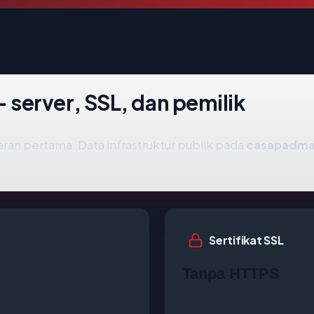
server, SSL, dan pemilik
ran pertama. Data infrastruktur publik pada
casapadma
Sertifikat SSL
Tanpa HTTPS