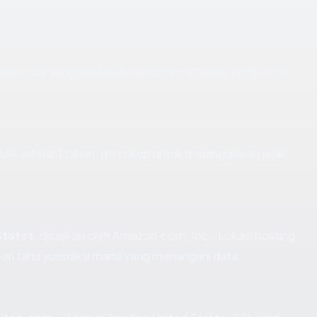
.
kat TLS yang valid adalah minimum mutlak yang harus
ik sekitar 1 tahun. Itu cukup untuk meninggalkan jejak
States
, disajikan oleh Amazon.com, Inc.. Lokasi hosting
i tahu yurisdiksi mana yang menangani data.