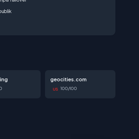
publik
ing
geocities.com
0
100/100
US