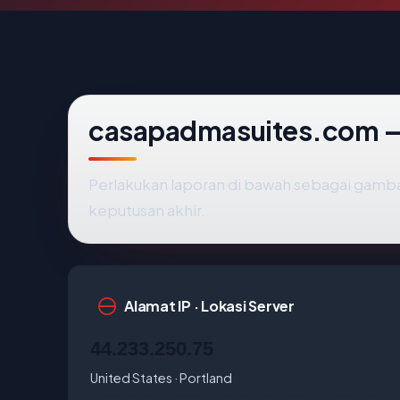
casapadmasuites.com — 
Perlakukan laporan di bawah sebagai gamba
keputusan akhir.
Alamat IP · Lokasi Server
44.233.250.75
United States · Portland