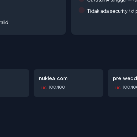
Tidak ada security.txt 
alid
nuklea.com
pre.wedd
100/100
100/10
US
US