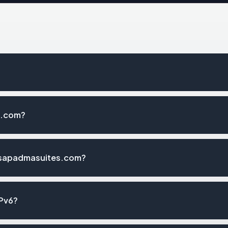
s.com?
asapadmasuites.com?
Pv6?