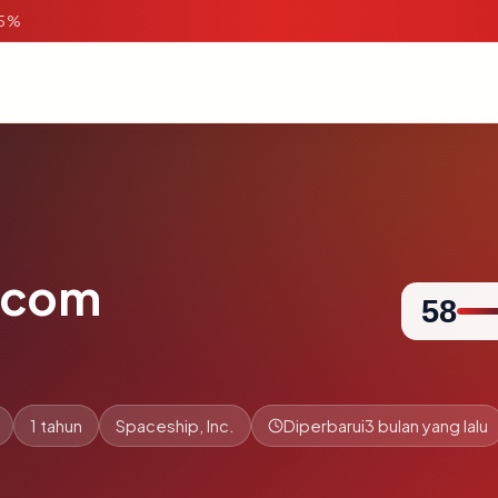
95%
.com
58
1 tahun
Spaceship, Inc.
Diperbarui
3 bulan yang lalu